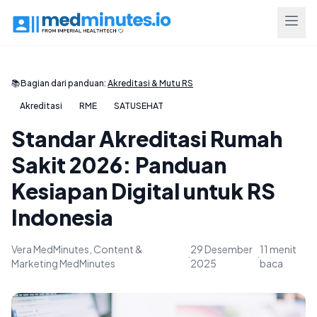
📚
Bagian dari panduan:
Akreditasi & Mutu RS
Akreditasi
RME
SATUSEHAT
Standar Akreditasi Rumah
Sakit 2026: Panduan
Kesiapan Digital untuk RS
Indonesia
Vera MedMinutes, Content &
29 Desember
11 menit
·
·
Marketing MedMinutes
2025
baca