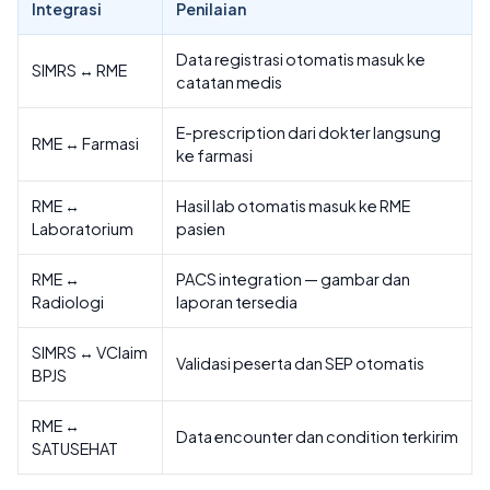
Integrasi
Penilaian
Data registrasi otomatis masuk ke
SIMRS ↔ RME
catatan medis
E-prescription dari dokter langsung
RME ↔ Farmasi
ke farmasi
RME ↔
Hasil lab otomatis masuk ke RME
Laboratorium
pasien
RME ↔
PACS integration — gambar dan
Radiologi
laporan tersedia
SIMRS ↔ VClaim
Validasi peserta dan SEP otomatis
BPJS
RME ↔
Data encounter dan condition terkirim
SATUSEHAT