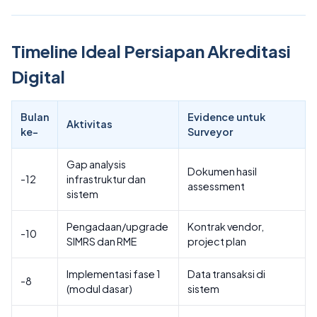
Timeline Ideal Persiapan Akreditasi
Digital
Bulan
Evidence untuk
Aktivitas
ke-
Surveyor
Gap analysis
Dokumen hasil
-12
infrastruktur dan
assessment
sistem
Pengadaan/upgrade
Kontrak vendor,
-10
SIMRS dan RME
project plan
Implementasi fase 1
Data transaksi di
-8
(modul dasar)
sistem