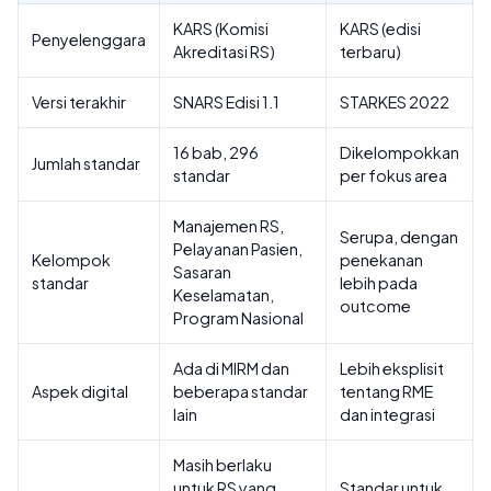
KARS (Komisi
KARS (edisi
Penyelenggara
Akreditasi RS)
terbaru)
Versi terakhir
SNARS Edisi 1.1
STARKES 2022
16 bab, 296
Dikelompokkan
Jumlah standar
standar
per fokus area
Manajemen RS,
Serupa, dengan
Pelayanan Pasien,
Kelompok
penekanan
Sasaran
standar
lebih pada
Keselamatan,
outcome
Program Nasional
Ada di MIRM dan
Lebih eksplisit
Aspek digital
beberapa standar
tentang RME
lain
dan integrasi
Masih berlaku
untuk RS yang
Standar untuk