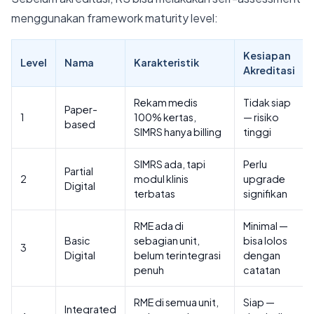
menggunakan framework maturity level:
Kesiapan
Level
Nama
Karakteristik
Akreditasi
Rekam medis
Tidak siap
Paper-
1
100% kertas,
— risiko
based
SIMRS hanya billing
tinggi
SIMRS ada, tapi
Perlu
Partial
2
modul klinis
upgrade
Digital
terbatas
signifikan
RME ada di
Minimal —
Basic
sebagian unit,
bisa lolos
3
Digital
belum terintegrasi
dengan
penuh
catatan
RME di semua unit,
Siap —
Integrated