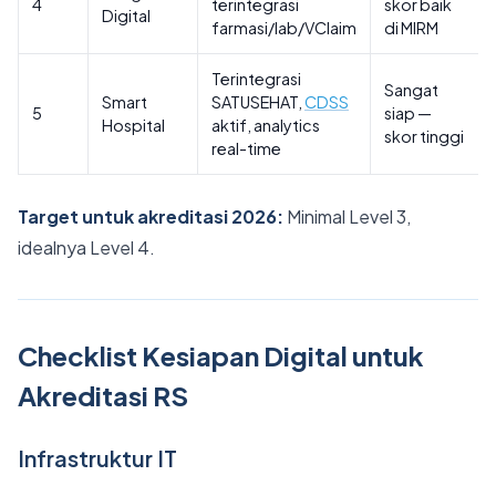
4
terintegrasi
skor baik
Digital
farmasi/lab/VClaim
di MIRM
Terintegrasi
Sangat
Smart
SATUSEHAT,
CDSS
5
siap —
Hospital
aktif, analytics
skor tinggi
real-time
Target untuk akreditasi 2026:
Minimal Level 3,
idealnya Level 4.
Checklist Kesiapan Digital untuk
Akreditasi RS
Infrastruktur IT