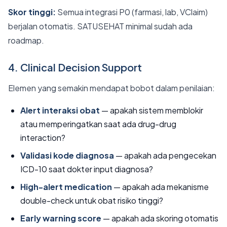
Skor tinggi:
Semua integrasi P0 (farmasi, lab, VClaim)
berjalan otomatis. SATUSEHAT minimal sudah ada
roadmap.
4. Clinical Decision Support
Elemen yang semakin mendapat bobot dalam penilaian:
Alert interaksi obat
— apakah sistem memblokir
atau memperingatkan saat ada drug-drug
interaction?
Validasi kode diagnosa
— apakah ada pengecekan
ICD-10 saat dokter input diagnosa?
High-alert medication
— apakah ada mekanisme
double-check untuk obat risiko tinggi?
Early warning score
— apakah ada skoring otomatis