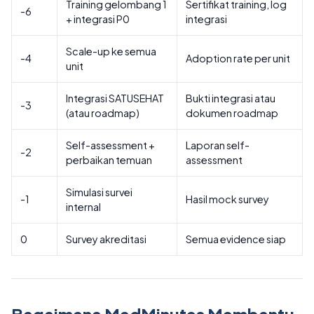
Training gelombang 1
Sertifikat training, log
-6
+ integrasi P0
integrasi
Scale-up ke semua
-4
Adoption rate per unit
unit
Integrasi SATUSEHAT
Bukti integrasi atau
-3
(atau roadmap)
dokumen roadmap
Self-assessment +
Laporan self-
-2
perbaikan temuan
assessment
Simulasi survei
-1
Hasil mock survey
internal
0
Survey akreditasi
Semua evidence siap
Bagaimana MedMinutes Membantu