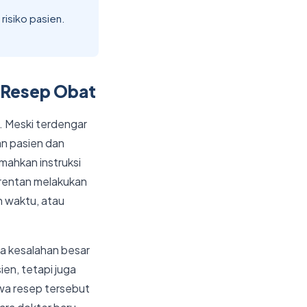
risiko pasien.
s Resep Obat
. Meski terdengar
an pasien dan
mahkan instruksi
h rentan melakukan
n waktu, atau
gga kesalahan besar
en, tetapi juga
wa resep tersebut