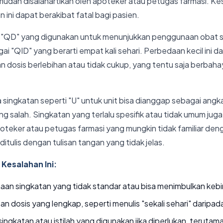
udah disalahartikan oleh apoteker atau petugas farmasi. Ke
 ini dapat berakibat fatal bagi pasien.
n "QD" yang digunakan untuk menunjukkan penggunaan obat sek
gai "QID" yang berarti empat kali sehari. Perbedaan kecil in
 dosis berlebihan atau tidak cukup, yang tentu saja berbaha
a singkatan seperti "U" untuk unit bisa dianggap sebagai ang
g salah. Singkatan yang terlalu spesifik atau tidak umum juga
eker atau petugas farmasi yang mungkin tidak familiar denga
ditulis dengan tulisan tangan yang tidak jelas.
Kesalahan Ini:
aan singkatan yang tidak standar atau bisa menimbulkan keb
n dosis yang lengkap, seperti menulis "sekali sehari" daripad
si singkatan atau istilah yang digunakan jika diperlukan, teruta