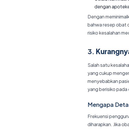
dengan apoteker
Dengan meminimalk
bahwa resep obat d
risiko kesalahan me
3.
Kurangnya
Salah satu kesalaha
yang cukup mengena
menyebabkan pasien 
yang berisiko pada
Mengapa Detai
Frekuensi penggun
diharapkan. Jika ob