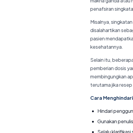
makna ganda atau m
penafsiran singkatan
Misalnya, singkata
disalahartikan seba
pasien mendapatkan
kesehatannya.
Selain itu, beberap
pemberian dosis yan
membingungkan apot
terutama jika resep 
Cara Menghindari 
Hindari penggun
Gunakan penulisa
Selalu klarifika