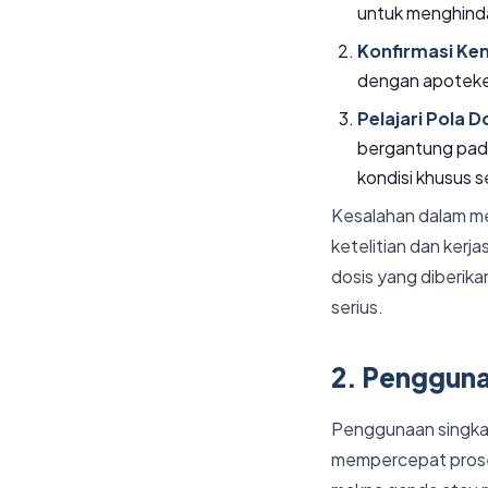
untuk menghinda
Konfirmasi Ke
dengan apoteker
Pelajari Pola 
bergantung pada
kondisi khusus s
Kesalahan dalam men
ketelitian dan kerj
dosis yang diberika
serius.
2. Penggun
Penggunaan singkat
mempercepat proses