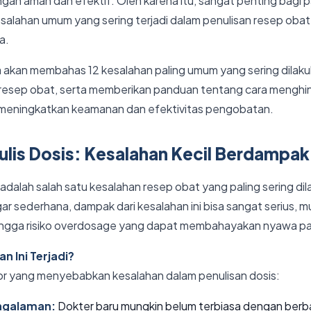
gan aman dan efektif. Oleh karena itu, sangat penting bagi p
alahan umum yang sering terjadi dalam penulisan resep oba
a.
kita akan membahas 12 kesalahan paling umum yang sering dilak
 resep obat, serta memberikan panduan tentang cara menghin
k meningkatkan keamanan dan efektivitas pengobatan.
nulis Dosis: Kesalahan Kecil Berdampak
 adalah salah satu kesalahan resep obat yang paling sering di
r sederhana, dampak dari kesalahan ini bisa sangat serius, mul
hingga risiko overdosage yang dapat membahayakan nyawa pa
 Ini Terjadi?
r yang menyebabkan kesalahan dalam penulisan dosis:
ngalaman:
Dokter baru mungkin belum terbiasa dengan berbag