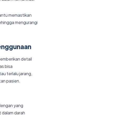
antu memastikan
sehingga mengurangi
Penggunaan
memberikan detail
as bisa
u terlalu jarang,
an pasien.
 dengan yang
t dalam darah