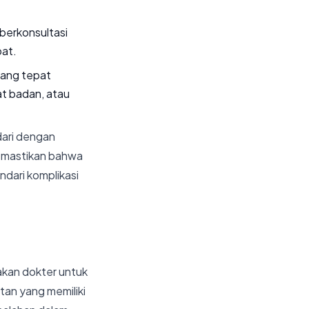
 berkonsultasi
at.
ang tepat
at badan, atau
dari dengan
memastikan bahwa
ndari komplikasi
akan dokter untuk
an yang memiliki