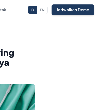
tak
Jadwalkan Demo
ID
EN
ring
nya