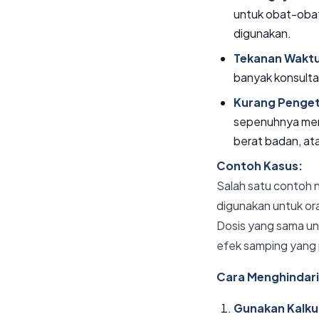
untuk obat-obat
digunakan.
Tekanan Waktu
banyak konsulta
Kurang Penget
sepenuhnya mema
berat badan, at
Contoh Kasus:
Salah satu contoh 
digunakan untuk or
Dosis yang sama un
efek samping yang 
Cara Menghindari
Gunakan Kalkul