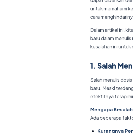
dapat diberikan den
untuk memahami kes
cara menghindariny
Dalam artikel ini, 
baru dalam menulis
kesalahan ini untu
1. Salah Me
Salah menulis dosis
baru. Meski terdenga
efektifnya terapi 
Mengapa Kesalahan
Ada beberapa fakto
Kurangnya Pe