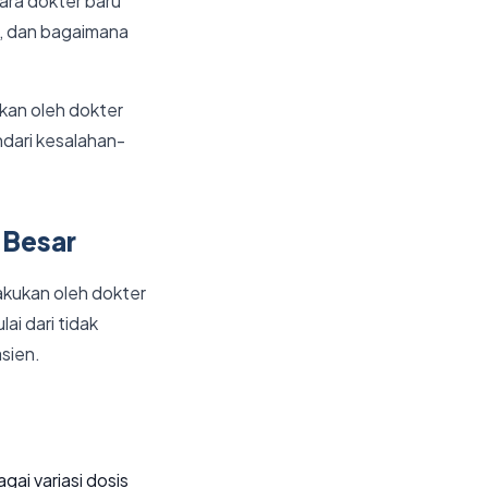
ara dokter baru
t, dan bagaimana
ukan oleh dokter
dari kesalahan-
 Besar
lakukan oleh dokter
ai dari tidak
sien.
ai variasi dosis