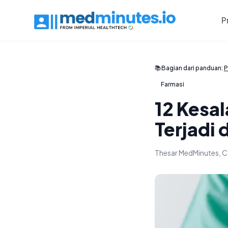
P
📚
Bagian dari panduan:
P
Farmasi
12 Kesa
Terjadi
Thesar MedMinutes, C