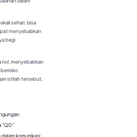
salahan dalam
ali sehari, bisa
i dapat menyebabkan
ya bagi
ka nol, menyebabkan
 berisiko
n istilah tersebut,
ingungan.
a "QD".
ma dalam komunikasi