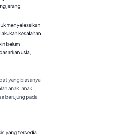
ng jarang
untuk menyelesaikan
lakukan kesalahan.
kin belum
asarkan usia,
obat yang biasanya
lah anak-anak.
isa berujung pada
is yang tersedia