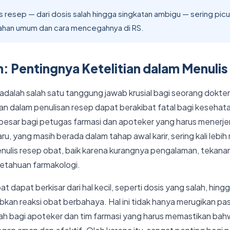
 resep — dari dosis salah hingga singkatan ambigu — sering picu 
lahan umum dan cara mencegahnya di RS.
: Pentingnya Ketelitian dalam Menuli
adalah salah satu tanggung jawab krusial bagi seorang dokter
an dalam penulisan resep dapat berakibat fatal bagi kesehat
besar bagi petugas farmasi dan apoteker yang harus menerje
ru, yang masih berada dalam tahap awal karir, sering kali lebi
nulis resep obat, baik karena kurangnya pengalaman, tekana
etahuan farmakologi.
t dapat berkisar dari hal kecil, seperti dosis yang salah, hin
an reaksi obat berbahaya. Hal ini tidak hanya merugikan pasi
h bagi apoteker dan tim farmasi yang harus memastikan bah