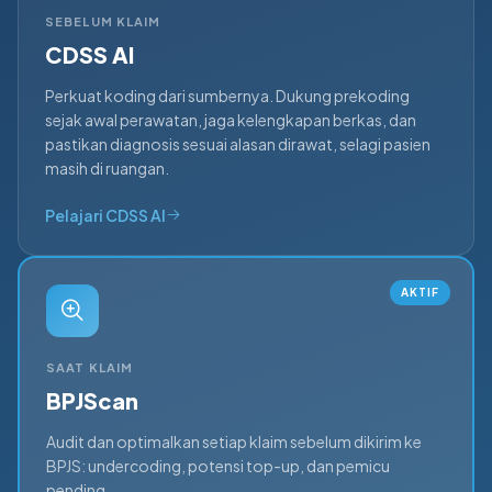
SEBELUM KLAIM
CDSS AI
Perkuat koding dari sumbernya. Dukung prekoding
sejak awal perawatan, jaga kelengkapan berkas, dan
pastikan diagnosis sesuai alasan dirawat, selagi pasien
masih di ruangan.
Pelajari CDSS AI
AKTIF
SAAT KLAIM
BPJScan
Audit dan optimalkan setiap klaim sebelum dikirim ke
BPJS: undercoding, potensi top-up, dan pemicu
pending.