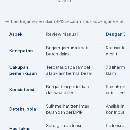
klaim.
Perbandingan review klaim BPJS secara manual vs dengan BPJScan
Aspek
Review Manual
Dengan BP
Berjam-jam untuk satu
Ratusan kla
Kecepatan
batch klaim
menit
Cakupan
Terbatas pada sampel
78 filter me
pemeriksaan
atau klaim bernilai besar
klaim
Bergantung ketelitian
Kaidah pem
Konsistensi
dan waktu tim
untuk semua
Sulit melihat tren lintas
Analisis lint
Deteksi pola
bulan dan per DPJP
kontribusi p
Sebagian potensi
Potensi opt
Hasil akhir