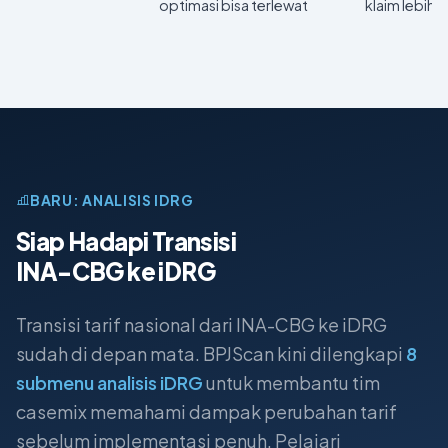
optimasi bisa terlewat
klaim lebih 
BARU: ANALISIS IDRG
Siap Hadapi Transisi
INA-CBG ke iDRG
Transisi tarif nasional dari INA-CBG ke iDRG
sudah di depan mata. BPJScan kini dilengkapi
8
submenu analisis iDRG
untuk membantu tim
casemix memahami dampak perubahan tarif
sebelum implementasi penuh. Pelajari