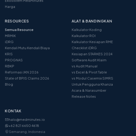
Ekosistem MedMinutes
Harga
RESOURCES
ALAT & BANDINGKAN
Semua Resource
Kalkulator Koding
MRMIK
Kalkulator ROI
iDRG
Kalkulator Kesiapan RME
Kendali Mutu Kendali Biaya
Checklist iDRG
KRIS
Kesiapan STARKES 2024
PROGNAS
Software Audit Klaim
RBKP
vs Audit Manual
Reformasi JKN 2026
vs Excel & Pivot Table
State of BPJS Claims 2026
vs Modul Casemix SIMRS
Blog
Untuk Pengguna Khanza
Acara & Narasumber
Release Notes
KONTAK
halo@medminutes.io
+62 821 6650 4618
Semarang, Indonesia