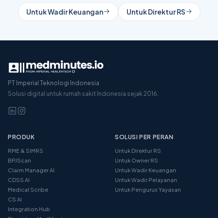
Untuk Wadir Keuangan
Untuk Direktur RS
PT Imperial Teknologi Indonesia
Solusi digital untuk rumah sakit Indonesia sejak 2016.
PRODUK
SOLUSI PER PERAN
RME & SIMRS
Untuk Direktur RS
BPJScan
Untuk Owner RS
Claim Manager AI
Untuk Wadir Keuangan
CDSS AI
Untuk Wadir Pelayanan
Medical Scribe
Untuk Pengurus Yayasan
CS AI
Integration Hub