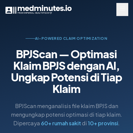
Lewati ke fitur utama
AI-POWERED CLAIM OPTIMIZATION
BPJScan — Optimasi
Klaim BPJS dengan AI,
Ungkap Potensi di Tiap
Klaim
BPJScan menganalisis file klaim BPJS dan
mengungkap potensi optimasi di tiap klaim.
Dipercaya
60+ rumah sakit
di
10+ provinsi
.