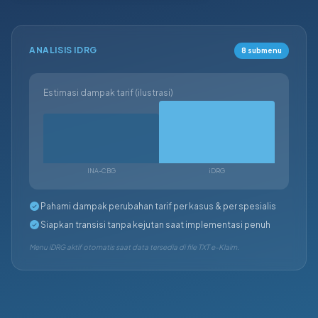
ANALISIS IDRG
8 submenu
Estimasi dampak tarif (ilustrasi)
INA-CBG
iDRG
Pahami dampak perubahan tarif per kasus & per spesialis
Siapkan transisi tanpa kejutan saat implementasi penuh
Menu iDRG aktif otomatis saat data tersedia di file TXT e-Klaim.