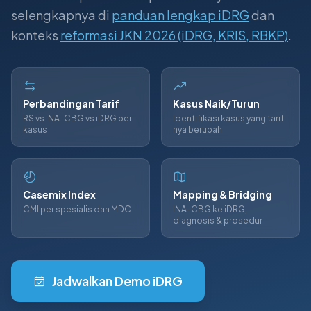
selengkapnya di
panduan lengkap iDRG
dan
konteks
reformasi JKN 2026 (iDRG, KRIS, RBKP)
.
Perbandingan Tarif
Kasus Naik/Turun
RS vs INA-CBG vs iDRG per
Identifikasi kasus yang tarif-
kasus
nya berubah
Casemix Index
Mapping & Bridging
CMI per spesialis dan MDC
INA-CBG ke iDRG,
diagnosis & prosedur
Jadwalkan Demo iDRG