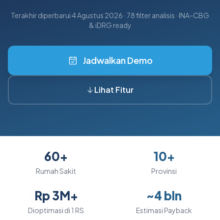
Terakhir diperbarui
4 Agustus 2026
· 78 filter analisis · INA-CBG
& iDRG ready
Jadwalkan Demo
Lihat Fitur
60+
10+
Rumah Sakit
Provinsi
Rp 3M+
~4 bln
Dioptimasi di 1 RS
Estimasi Payback