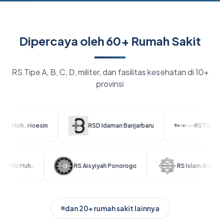
Dipercaya oleh 60+ Rumah Sakit
RS Tipe A, B, C, D, militer, dan fasilitas kesehatan di 10+
provinsi
oesin
RSD Idaman Banjarbaru
RST Bhakti Wira Tam
stabiq Sehat PKU Muh.
RS Aisyiyah Ponorogo
RS I
dan 20+ rumah sakit lainnya