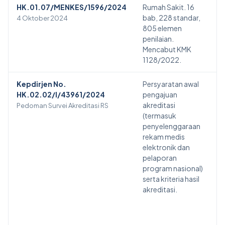
HK.01.07/MENKES/1596/2024
Rumah Sakit. 16
bab, 228 standar,
4 Oktober 2024
805 elemen
penilaian.
Mencabut KMK
1128/2022.
Kepdirjen No.
Persyaratan awal
HK.02.02/I/43961/2024
pengajuan
akreditasi
Pedoman Survei Akreditasi RS
(termasuk
penyelenggaraan
rekam medis
elektronik dan
pelaporan
program nasional)
serta kriteria hasil
akreditasi.