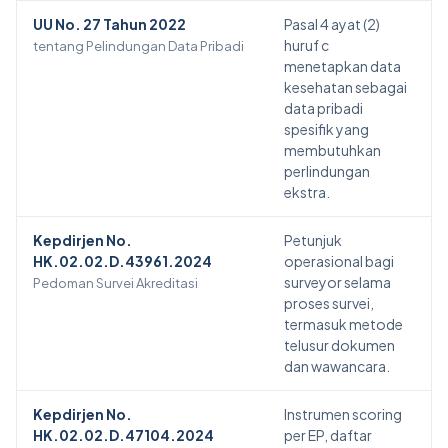
UU No. 27 Tahun 2022
Pasal 4 ayat (2)
huruf c
tentang Pelindungan Data Pribadi
menetapkan data
kesehatan sebagai
data pribadi
spesifik yang
membutuhkan
perlindungan
ekstra.
Kepdirjen No.
Petunjuk
HK.02.02.D.43961.2024
operasional bagi
surveyor selama
Pedoman Survei Akreditasi
proses survei,
termasuk metode
telusur dokumen
dan wawancara.
Kepdirjen No.
Instrumen scoring
HK.02.02.D.47104.2024
per EP, daftar