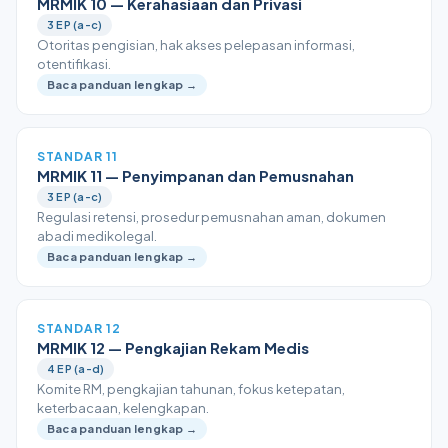
MRMIK 10 — Kerahasiaan dan Privasi
3 EP (a-c)
Otoritas pengisian, hak akses pelepasan informasi,
otentifikasi.
Baca panduan lengkap →
STANDAR 11
MRMIK 11 — Penyimpanan dan Pemusnahan
3 EP (a-c)
Regulasi retensi, prosedur pemusnahan aman, dokumen
abadi medikolegal.
Baca panduan lengkap →
STANDAR 12
MRMIK 12 — Pengkajian Rekam Medis
4 EP (a-d)
Komite RM, pengkajian tahunan, fokus ketepatan,
keterbacaan, kelengkapan.
Baca panduan lengkap →