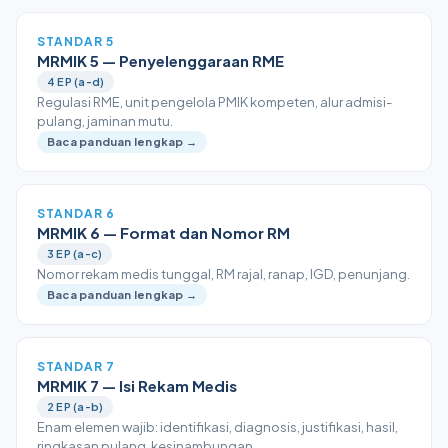
STANDAR 5
MRMIK 5 — Penyelenggaraan RME
4 EP (a-d)
Regulasi RME, unit pengelola PMIK kompeten, alur admisi-
pulang, jaminan mutu.
Baca panduan lengkap →
STANDAR 6
MRMIK 6 — Format dan Nomor RM
3 EP (a-c)
Nomor rekam medis tunggal, RM rajal, ranap, IGD, penunjang.
Baca panduan lengkap →
STANDAR 7
MRMIK 7 — Isi Rekam Medis
2 EP (a-b)
Enam elemen wajib: identifikasi, diagnosis, justifikasi, hasil,
ringkasan pulang, kesinambungan.