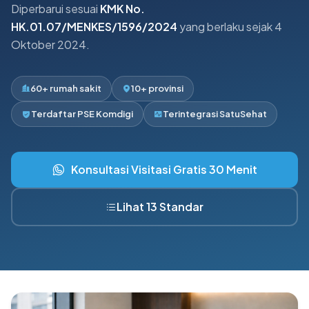
Diperbarui sesuai
KMK No.
HK.01.07/MENKES/1596/2024
yang berlaku sejak 4
Oktober 2024.
60+ rumah sakit
10+ provinsi
Terdaftar PSE Komdigi
Terintegrasi SatuSehat
Konsultasi Visitasi Gratis 30 Menit
Lihat 13 Standar