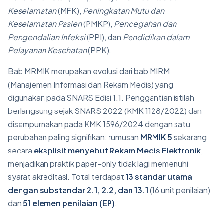
Keselamatan
(MFK),
Peningkatan Mutu dan
Keselamatan Pasien
(PMKP),
Pencegahan dan
Pengendalian Infeksi
(PPI), dan
Pendidikan dalam
Pelayanan Kesehatan
(PPK).
Bab MRMIK merupakan evolusi dari bab MIRM
(Manajemen Informasi dan Rekam Medis) yang
digunakan pada SNARS Edisi 1.1. Penggantian istilah
berlangsung sejak SNARS 2022 (KMK 1128/2022) dan
disempurnakan pada KMK 1596/2024 dengan satu
perubahan paling signifikan: rumusan
MRMIK 5
sekarang
secara
eksplisit menyebut Rekam Medis Elektronik
,
menjadikan praktik paper-only tidak lagi memenuhi
syarat akreditasi. Total terdapat
13 standar utama
dengan substandar 2.1, 2.2, dan 13.1
(16 unit penilaian)
dan
51 elemen penilaian (EP)
.