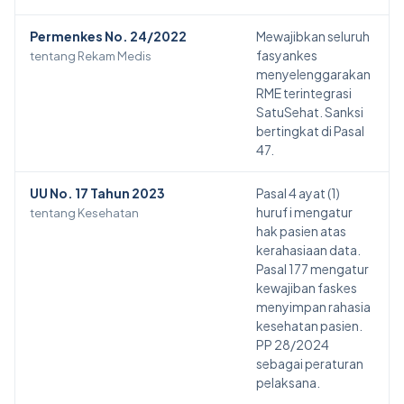
Permenkes No. 24/2022
Mewajibkan seluruh
fasyankes
tentang Rekam Medis
menyelenggarakan
RME terintegrasi
SatuSehat. Sanksi
bertingkat di Pasal
47.
UU No. 17 Tahun 2023
Pasal 4 ayat (1)
huruf i mengatur
tentang Kesehatan
hak pasien atas
kerahasiaan data.
Pasal 177 mengatur
kewajiban faskes
menyimpan rahasia
kesehatan pasien.
PP 28/2024
sebagai peraturan
pelaksana.