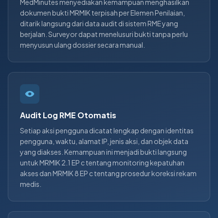
MedMinutes menyediakan kemampuan menghasilkan
dokumen bukti MRMIK terpisah per Elemen Penilaian,
ditarik langsung dari data audit di sistem RME yang
berjalan. Surveyor dapat menelusuri bukti tanpa perlu
menyusun ulang dossier secara manual.
Audit Log RME Otomatis
Setiap aksi pengguna dicatat lengkap dengan identitas
pengguna, waktu, alamat IP, jenis aksi, dan objek data
yang diakses. Kemampuan ini menjadi bukti langsung
untuk MRMIK 2.1 EP c tentang monitoring kepatuhan
akses dan MRMIK 8 EP c tentang prosedur koreksi rekam
medis.