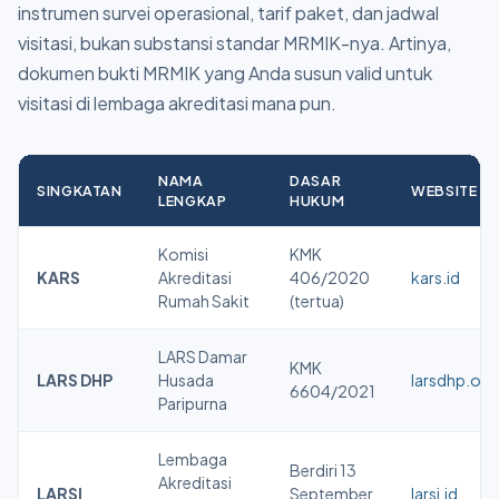
instrumen survei operasional, tarif paket, dan jadwal
visitasi, bukan substansi standar MRMIK-nya. Artinya,
dokumen bukti MRMIK yang Anda susun valid untuk
visitasi di lembaga akreditasi mana pun.
NAMA
DASAR
SINGKATAN
WEBSITE
LENGKAP
HUKUM
Komisi
KMK
KARS
Akreditasi
406/2020
kars.id
Rumah Sakit
(tertua)
LARS Damar
KMK
LARS DHP
Husada
larsdhp.or.i
6604/2021
Paripurna
Lembaga
Berdiri 13
Akreditasi
LARSI
September
larsi.id