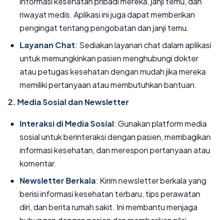
informasi kesehatan pribadi mereka, janji temu, dan
riwayat medis. Aplikasi ini juga dapat memberikan
pengingat tentang pengobatan dan janji temu.
Layanan Chat
: Sediakan layanan chat dalam aplikasi
untuk memungkinkan pasien menghubungi dokter
atau petugas kesehatan dengan mudah jika mereka
memiliki pertanyaan atau membutuhkan bantuan.
2. Media Sosial dan Newsletter
Interaksi di Media Sosial
: Gunakan platform media
sosial untuk berinteraksi dengan pasien, membagikan
informasi kesehatan, dan merespon pertanyaan atau
komentar.
Newsletter Berkala
: Kirim newsletter berkala yang
berisi informasi kesehatan terbaru, tips perawatan
diri, dan berita rumah sakit. Ini membantu menjaga