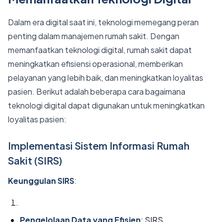
Dalam era digital saat ini, teknologi memegang peran
penting dalam manajemen rumah sakit. Dengan
memanfaatkan teknologi digital, rumah sakit dapat
meningkatkan efisiensi operasional, memberikan
pelayanan yang lebih baik, dan meningkatkan loyalitas
pasien. Berikut adalah beberapa cara bagaimana
teknologi digital dapat digunakan untuk meningkatkan
loyalitas pasien:
Implementasi Sistem Informasi Rumah
Sakit (SIRS)
Keunggulan SIRS
:
Pengelolaan Data yang Efisien
: SIRS