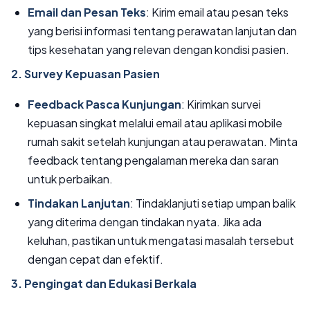
Email dan Pesan Teks
: Kirim email atau pesan teks
yang berisi informasi tentang perawatan lanjutan dan
tips kesehatan yang relevan dengan kondisi pasien.
2. Survey Kepuasan Pasien
Feedback Pasca Kunjungan
: Kirimkan survei
kepuasan singkat melalui email atau aplikasi mobile
rumah sakit setelah kunjungan atau perawatan. Minta
feedback tentang pengalaman mereka dan saran
untuk perbaikan.
Tindakan Lanjutan
: Tindaklanjuti setiap umpan balik
yang diterima dengan tindakan nyata. Jika ada
keluhan, pastikan untuk mengatasi masalah tersebut
dengan cepat dan efektif.
3. Pengingat dan Edukasi Berkala