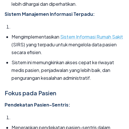
lebih dihargai dan diperhatikan.
Sistem Manajemen Informasi Terpadu:
Mengimplementasikan
Sistem Informasi Rumah Sakit
(SIRS) yang terpadu untuk mengelola data pasien
secara efisien.
Sistem ini memungkinkan akses cepat ke riwayat
medis pasien, penjadwalan yang lebih baik, dan
pengurangan kesalahan administratif.
Fokus pada Pasien
Pendekatan Pasien-Sentris:
Menerapkan pendekatan pasien-sentris dalam