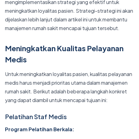
mengimplementasikan strategi yang efektif untuk
meningkatkan loyalitas pasien. Strategi-strategi ini akan
dijelaskan lebih lanjut dalam artikel ini untuk membantu
manajemen rumah sakit mencapai tujuan tersebut.
Meningkatkan Kualitas Pelayanan
Medis
Untuk meningkatkan loyalitas pasien, kualitas pelayanan
medis harus menjadi prioritas utama dalam manajemen
rumah sakit. Berikut adalah beberapa langkah konkret
yang dapat diambil untuk mencapai tujuan ini:
Pelatihan Staf Medis
Program Pelatihan Berkala: