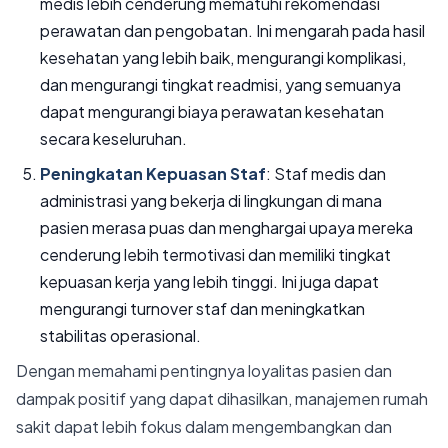
medis lebih cenderung mematuhi rekomendasi
perawatan dan pengobatan. Ini mengarah pada hasil
kesehatan yang lebih baik, mengurangi komplikasi,
dan mengurangi tingkat readmisi, yang semuanya
dapat mengurangi biaya perawatan kesehatan
secara keseluruhan.
Peningkatan Kepuasan Staf
: Staf medis dan
administrasi yang bekerja di lingkungan di mana
pasien merasa puas dan menghargai upaya mereka
cenderung lebih termotivasi dan memiliki tingkat
kepuasan kerja yang lebih tinggi. Ini juga dapat
mengurangi turnover staf dan meningkatkan
stabilitas operasional.
Dengan memahami pentingnya loyalitas pasien dan
dampak positif yang dapat dihasilkan, manajemen rumah
sakit dapat lebih fokus dalam mengembangkan dan