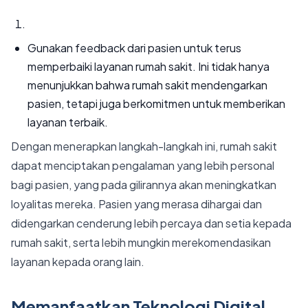
Gunakan feedback dari pasien untuk terus
memperbaiki layanan rumah sakit. Ini tidak hanya
menunjukkan bahwa rumah sakit mendengarkan
pasien, tetapi juga berkomitmen untuk memberikan
layanan terbaik.
Dengan menerapkan langkah-langkah ini, rumah sakit
dapat menciptakan pengalaman yang lebih personal
bagi pasien, yang pada gilirannya akan meningkatkan
loyalitas mereka. Pasien yang merasa dihargai dan
didengarkan cenderung lebih percaya dan setia kepada
rumah sakit, serta lebih mungkin merekomendasikan
layanan kepada orang lain.
Memanfaatkan Teknologi Digital