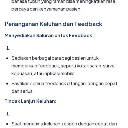
bahasa tubuh yang ramah bisa meningkatkan rasa
percaya dan kenyamanan pasien.
Penanganan Keluhan dan Feedback
Menyediakan Saluran untuk Feedback:
Sediakan berbagai cara bagi pasien untuk
memberikan feedback, seperti kotak saran, survei
kepuasan, atau aplikasi mobile.
Pastikan semua feedback ditangani dengan cepat
dan serius.
Tindak Lanjut Keluhan:
Saat menerima keluhan, respon dengan cepat dan