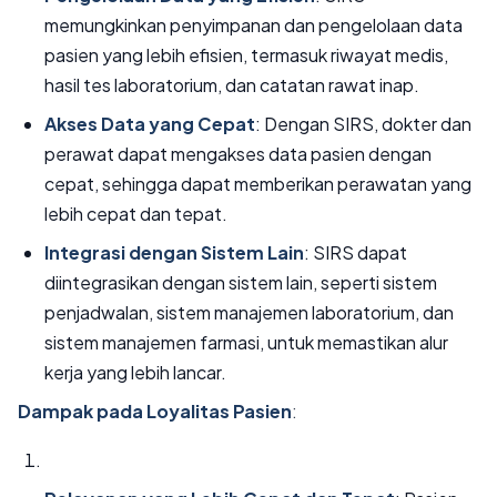
memungkinkan penyimpanan dan pengelolaan data
pasien yang lebih efisien, termasuk riwayat medis,
hasil tes laboratorium, dan catatan rawat inap.
Akses Data yang Cepat
: Dengan SIRS, dokter dan
perawat dapat mengakses data pasien dengan
cepat, sehingga dapat memberikan perawatan yang
lebih cepat dan tepat.
Integrasi dengan Sistem Lain
: SIRS dapat
diintegrasikan dengan sistem lain, seperti sistem
penjadwalan, sistem manajemen laboratorium, dan
sistem manajemen farmasi, untuk memastikan alur
kerja yang lebih lancar.
Dampak pada Loyalitas Pasien
: