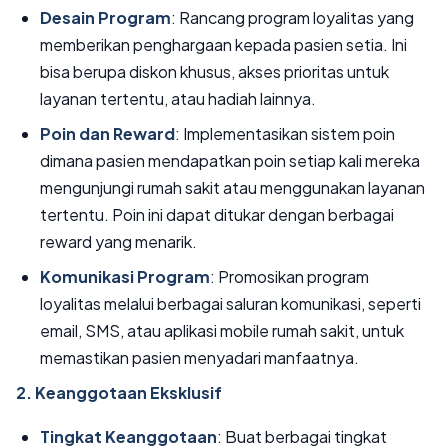
Desain Program
: Rancang program loyalitas yang
memberikan penghargaan kepada pasien setia. Ini
bisa berupa diskon khusus, akses prioritas untuk
layanan tertentu, atau hadiah lainnya.
Poin dan Reward
: Implementasikan sistem poin
dimana pasien mendapatkan poin setiap kali mereka
mengunjungi rumah sakit atau menggunakan layanan
tertentu. Poin ini dapat ditukar dengan berbagai
reward yang menarik.
Komunikasi Program
: Promosikan program
loyalitas melalui berbagai saluran komunikasi, seperti
email, SMS, atau aplikasi mobile rumah sakit, untuk
memastikan pasien menyadari manfaatnya.
2. Keanggotaan Eksklusif
Tingkat Keanggotaan
: Buat berbagai tingkat