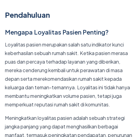
Pendahuluan
Mengapa Loyalitas Pasien Penting?
Loyalitas pasien merupakan salah satu indikator kunci
keberhasilan sebuah rumah sakit. Ketika pasien merasa
puas dan percaya terhadap layanan yang diberikan,
mereka cenderung kembali untuk perawatan di masa
depan serta merekomendasikan rumah sakit kepada
keluarga dan teman-temannya. Loyalitas ini tidak hanya
membantu meningkatkan volume pasien, tetapi juga
memperkuat reputasi rumah sakit di komunitas.
Meningkatkan loyalitas pasien adalah sebuah strategi
jangka panjang yang dapat menghasilkan berbagai
manfaat, termasuk peningkatan pendapatan, penurunan