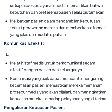
setiap aspek pelayanan medis, memastikan bahwa
kebutuhan dan preferensi pasien selalu diutamakan.
Melibatkan pasien dalam pengambilan keputusan
terkait perawatan mereka dan memberikan informasi
yang jelas dan mudah dipahami.
Komunikasi Efektif:
Melatih staf medis untuk berkomunikasi secara
efektif dengan pasien dan keluarganya.
Komunikasi yang baik dapat membantu mengurangi
kecemasan pasien, memastikan mereka memahami
prosedur medis yang akan dijalani, dan meningkatkan
kepuasan mereka terhadap pelayanan yang diterima.
Pengukuran Kepuasan Pasien: