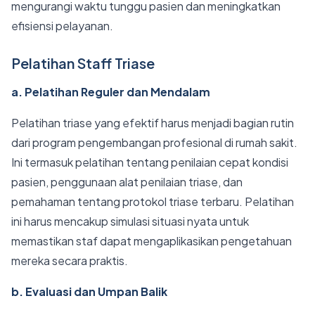
mengurangi waktu tunggu pasien dan meningkatkan
efisiensi pelayanan.
Pelatihan Staff Triase
a. Pelatihan Reguler dan Mendalam
Pelatihan triase yang efektif harus menjadi bagian rutin
dari program pengembangan profesional di rumah sakit.
Ini termasuk pelatihan tentang penilaian cepat kondisi
pasien, penggunaan alat penilaian triase, dan
pemahaman tentang protokol triase terbaru. Pelatihan
ini harus mencakup simulasi situasi nyata untuk
memastikan staf dapat mengaplikasikan pengetahuan
mereka secara praktis.
b. Evaluasi dan Umpan Balik