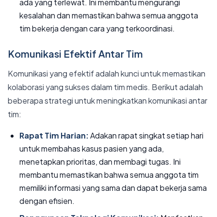
ada yang terlewat. Ini membantu mengurangi
kesalahan dan memastikan bahwa semua anggota
tim bekerja dengan cara yang terkoordinasi.
Komunikasi Efektif Antar Tim
Komunikasi yang efektif adalah kunci untuk memastikan
kolaborasi yang sukses dalam tim medis. Berikut adalah
beberapa strategi untuk meningkatkan komunikasi antar
tim:
Rapat Tim Harian:
Adakan rapat singkat setiap hari
untuk membahas kasus pasien yang ada,
menetapkan prioritas, dan membagi tugas. Ini
membantu memastikan bahwa semua anggota tim
memiliki informasi yang sama dan dapat bekerja sama
dengan efisien.