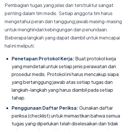
Pembagian tugas yang jelas dan terstruktur sangat
penting dalam tim medis. Setiap anggota tim harus
mengetahui peran dan tanggung jawab masing-masing
untuk menghindari kebingungan dan penundaan.
Beberapa langkah yang dapat diambil untuk mencapai
hal ini meliputi:
Penetapan Protokol Kerja:
Buat protokol kerja
yang mendetail untuk setiap jenis perawatan dan
prosedur medis. Protokol ini harus mencakup siapa
yang bertanggung jawab atas setiap tugas dan
langkah-langkah yang harus diambil pada setiap
tahap.
Penggunaan Daftar Periksa:
Gunakan daftar
periksa (checklist) untuk memastikan bahwa semua
tugas yang diperlukan telah diselesaikan dan tidak