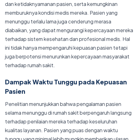
dan ketidaknyamanan pasien, serta kemungkinan
memburuknya kondisi medis mereka. Pasien yang
menunggu terlalu lama juga cenderung merasa
diabaikan, yang dapat mengurangi kepercayaan mereka
terhadap sistem kesehatan dan profesional medis. Hal
ini tidak hanya mempengaruhi kepuasan pasien tetapi
juga berpotensi menurunkan kepercayaan masyarakat
terhadap rumah sakit.
Dampak Waktu Tunggu pada Kepuasan
Pasien
Penelitian menunjukkan bahwa pengalaman pasien
selama menunggu di rumah sakit berpengaruh langsung
terhadap penilaian mereka terhadap keseluruhan
kualitas layanan. Pasien yang puas dengan waktu
tunggu yang minimal lebih mungkin memberikan ulasan