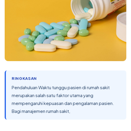
RINGKASAN
Pendahuluan Waktu tunggu pasien di rumah sakit
merupakan salah satu faktor utama yang
mempengaruhi kepuasan dan pengalaman pasien.
Bagi manajemen rumah sakit,