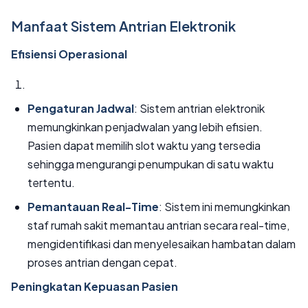
Manfaat Sistem Antrian Elektronik
Efisiensi Operasional
Pengaturan Jadwal
: Sistem antrian elektronik
memungkinkan penjadwalan yang lebih efisien.
Pasien dapat memilih slot waktu yang tersedia
sehingga mengurangi penumpukan di satu waktu
tertentu.
Pemantauan Real-Time
: Sistem ini memungkinkan
staf rumah sakit memantau antrian secara real-time,
mengidentifikasi dan menyelesaikan hambatan dalam
proses antrian dengan cepat.
Peningkatan Kepuasan Pasien