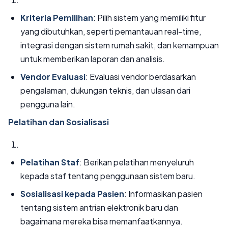
Kriteria Pemilihan
: Pilih sistem yang memiliki fitur
yang dibutuhkan, seperti pemantauan real-time,
integrasi dengan sistem rumah sakit, dan kemampuan
untuk memberikan laporan dan analisis.
Vendor Evaluasi
: Evaluasi vendor berdasarkan
pengalaman, dukungan teknis, dan ulasan dari
pengguna lain.
Pelatihan dan Sosialisasi
Pelatihan Staf
: Berikan pelatihan menyeluruh
kepada staf tentang penggunaan sistem baru.
Sosialisasi kepada Pasien
: Informasikan pasien
tentang sistem antrian elektronik baru dan
bagaimana mereka bisa memanfaatkannya.