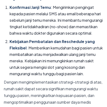
Konfirmasi Janji Temu
: Mengirimkan pengingat
kepada pasien melalui SMS atau email beberapa hari
sebelum janji temu mereka. Ini membantu mengurangi
tingkat ketidakhadiran (no-show) dan memastikan
bahwa waktu dokter digunakan secara optimal.
Kebijakan Pembatalan dan Reschedule yang
Fleksibel
: Memberikan kemudahan bagi pasien untuk
membatalkan atau menjadwalkan ulang janji temu
mereka. Kebijakan ini memungkinkan rumah sakit
untuk segera mengisi slot yang kosong dan
mengurangi waktu tunggu bagi pasien lain.
Dengan mengimplementasikan strategi-strategi di atas,
rumah sakit dapat secara signifikan mengurangi waktu
tunggu pasien, meningkatkan kepuasan pasien, dan
mengoptimalkan penggunaan sumber daya medis