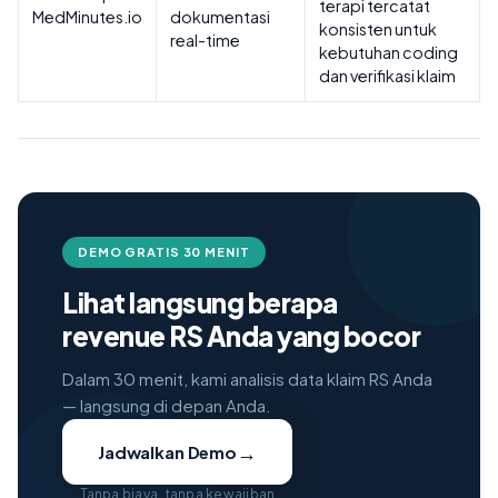
terapi tercatat
MedMinutes.io
dokumentasi
konsisten untuk
real-time
kebutuhan coding
dan verifikasi klaim
DEMO GRATIS 30 MENIT
Lihat langsung berapa
revenue RS Anda yang bocor
Dalam 30 menit, kami analisis data klaim RS Anda
— langsung di depan Anda.
→
Jadwalkan Demo
Tanpa biaya, tanpa kewajiban