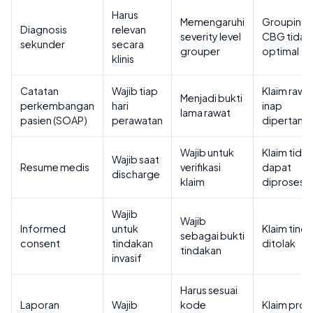
Harus
Memengaruhi
Grouping 
Diagnosis
relevan
severity level
CBG tidak
sekunder
secara
grouper
optimal
klinis
Catatan
Wajib tiap
Klaim rawa
Menjadi bukti
perkembangan
hari
inap
lama rawat
pasien (SOAP)
perawatan
dipertany
Wajib untuk
Klaim tidak
Wajib saat
Resume medis
verifikasi
dapat
discharge
klaim
diproses
Wajib
Wajib
Informed
untuk
Klaim tind
sebagai bukti
consent
tindakan
ditolak
tindakan
invasif
Harus sesuai
Laporan
Wajib
kode
Klaim pros