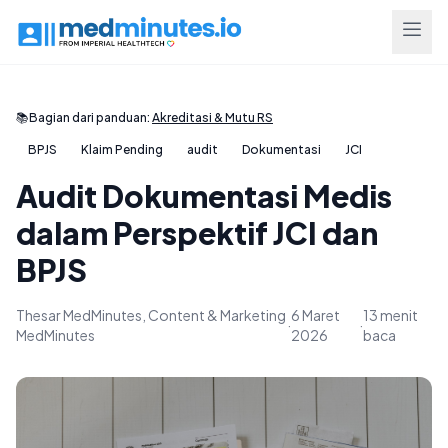
📚
Bagian dari panduan:
Akreditasi & Mutu RS
BPJS
Klaim Pending
audit
Dokumentasi
JCI
Audit Dokumentasi Medis
dalam Perspektif JCI dan
BPJS
Thesar MedMinutes, Content & Marketing
6 Maret
13 menit
·
·
MedMinutes
2026
baca