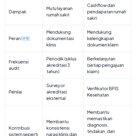
Cashflow dan
Mutu layanan
Dampak
pendapatan rumah
rumah sakit
sakit
Mendukung
Mendukung
Peran
RME
dokumentasi
kelengkapan
klinis
dokumen klaim
Periodik (siklus
Berkelanjutan
Frekuensi
akreditasi 3
(setiap pengajuan
audit
tahun)
klaim)
Surveyor
Verifikator BPJS
Penilai
akreditasi
Kesehatan
eksternal
Membantu
memastikan
Membantu
diagnosis,
Kontribusi
konsistensi
tindakan, dan
sistem seperti
narasi klinis dan