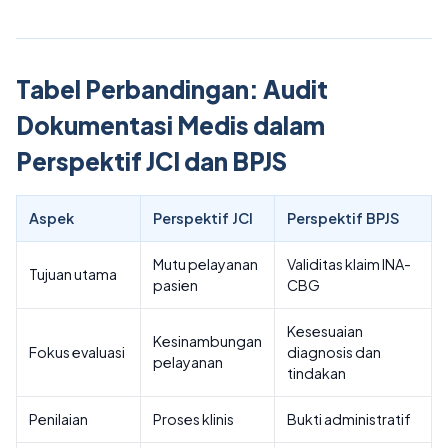
Tabel Perbandingan: Audit
Dokumentasi Medis dalam
Perspektif JCI dan BPJS
Aspek
Perspektif JCI
Perspektif BPJS
Mutu pelayanan
Validitas klaim INA-
Tujuan utama
pasien
CBG
Kesesuaian
Kesinambungan
Fokus evaluasi
diagnosis dan
pelayanan
tindakan
Penilaian
Proses klinis
Bukti administratif