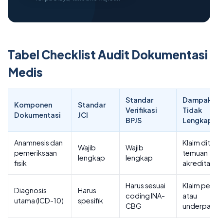
Tabel Checklist Audit Dokumentasi
Medis
Standar
Dampak ji
Komponen
Standar
Verifikasi
Tidak
Dokumentasi
JCI
BPJS
Lengkap
Anamnesis dan
Klaim ditol
Wajib
Wajib
pemeriksaan
temuan
lengkap
lengkap
fisik
akreditasi
Harus sesuai
Klaim pen
Diagnosis
Harus
coding INA-
atau
utama (ICD-10)
spesifik
CBG
underpay