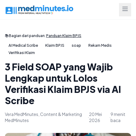
📚
Bagian dari panduan:
Panduan Klaim BPJS
AI Medical Scribe
Klaim BPJS
soap
Rekam Medis
Verifikasi Klaim
3 Field SOAP yang Wajib
Lengkap untuk Lolos
Verifikasi Klaim BPJS via AI
Scribe
Vera MedMinutes, Content & Marketing
20 Mei
9 menit
·
·
MedMinutes
2026
baca