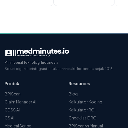
PT Imperial Teknologi Indonesia
Solusi digital terintegrasi untuk rumah sakit Indonesia sejak 2016.
Produk
Resources
BPJScan
Blog
Claim Manager AI
Kalkulator Koding
CDSS AI
Kalkulator ROI
CS AI
Checklist iDRG
Medical Scribe
BPJScan vs Manual