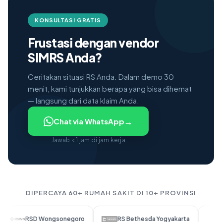
KONSULTASI GRATIS
Frustasi dengan vendor
SIMRS Anda?
Ceritakan situasi RS Anda. Dalam demo 30
menit, kami tunjukkan berapa yang bisa dihemat
— langsung dari data klaim Anda.
→
Chat via WhatsApp
Jawab < 1 jam di jam kerja
DIPERCAYA 60+ RUMAH SAKIT DI 10+ PROVINSI
RSD Wongsonegoro
RS Bethesda Yogyakarta
RS SMC 