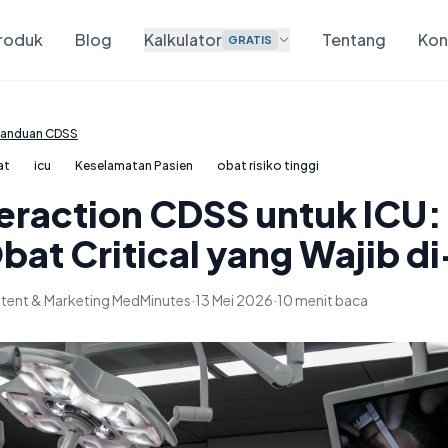
roduk
Blog
Kalkulator
Tentang
Kon
GRATIS
anduan CDSS
at
icu
Keselamatan Pasien
obat risiko tinggi
eraction CDSS untuk ICU: 
Obat Critical yang Wajib d
tent & Marketing MedMinutes
·
13 Mei 2026
·
10 menit baca