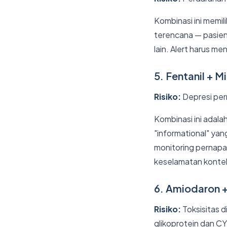
Kombinasi ini memili
terencana — pasien
lain. Alert harus m
5. Fentanil + 
Risiko:
Depresi pern
Kombinasi ini adala
"informational" ya
monitoring pernapas
keselamatan konte
6. Amiodaron +
Risiko:
Toksisitas d
glikoprotein dan C