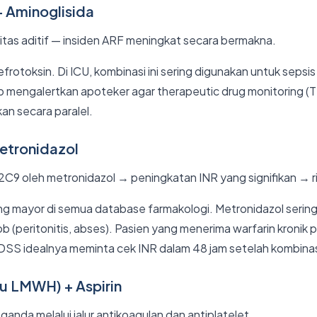
+ Aminoglisida
itas aditif — insiden ARF meningkat secara bermakna.
rotoksin. Di ICU, kombinasi ini sering digunakan untuk seps
b mengalertkan apoteker agar therapeutic drug monitoring (
kan secara paralel.
Metronidazol
2C9 oleh metronidazol → peningkatan INR yang signifikan → r
long mayor di semua database farmakologi. Metronidazol serin
ob (peritonitis, abses). Pasien yang menerima warfarin kronik
DSS idealnya meminta cek INR dalam 48 jam setelah kombinasi
au LMWH) + Aspirin
anda melalui jalur antikoagulan dan antiplatelet.