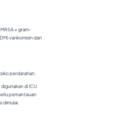
is MRSA + gram-
TDM) vankomisin dan
isiko perdarahan.
g digunakan di ICU
 perlu pemantauan
 dimulai.