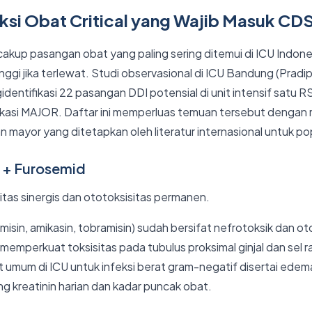
raksi Obat Critical yang Wajib Masuk CD
akup pasangan obat yang paling sering ditemui di ICU Indones
inggi jika terlewat. Studi observasional di ICU Bandung (Pradipt
entifikasi 22 pasangan DDI potensial di unit intensif satu RS 
fikasi MAJOR. Daftar ini memperluas temuan tersebut dengan
ayor yang ditetapkan oleh literatur internasional untuk pop
a + Furosemid
tas sinergis dan ototoksisitas permanen.
misin, amikasin, tobramisin) sudah bersifat nefrotoksik dan ot
memperkuat toksisitas pada tubulus proksimal ginjal dan sel 
t umum di ICU untuk infeksi berat gram-negatif disertai edema
g kreatinin harian dan kadar puncak obat.