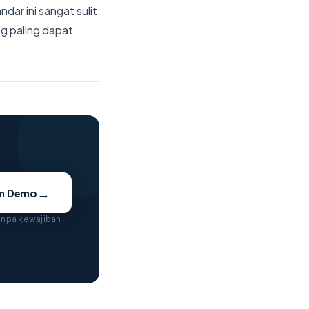
ar ini sangat sulit
ng paling dapat
→
an Demo
tanpa kewajiban