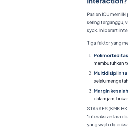
Interaction?
Pasien ICU memiliki 
sering terganggu, 
syok. Ini berarti in
Tiga faktor yang me
Polimorbiditas
membutuhkan ter
Multidisiplin t
selalu mengetah
Margin kesalah
dalam jam, bukan
STARKES (KMK HK.
"interaksi antara o
yang wajib diperik