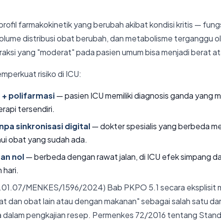
profil farmakokinetik yang berubah akibat kondisi kritis — fungsi
volume distribusi obat berubah, dan metabolisme terganggu ol
teraksi yang "moderat" pada pasien umum bisa menjadi berat ata
mperkuat risiko di ICU:
 + polifarmasi
— pasien ICU memiliki diagnosis ganda yang 
api tersendiri.
anpa sinkronisasi digital
— dokter spesialis yang berbeda m
ui obat yang sudah ada.
an nol
— berbeda dengan rawat jalan, di ICU efek simpang 
 hari.
01.07/MENKES/1596/2024) Bab PKPO 5.1 secara eksplisit
bat dan obat lain atau dengan makanan" sebagai salah satu dar
sa dalam pengkajian resep. Permenkes 72/2016 tentang Stan