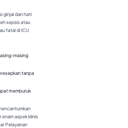
 ginjal dan hati
eh sepsis atau
u fatal di ICU.
masing-masing
eresepkan tanpa
dapat memburuk
 mencantumkan
i enam aspek klinis
dar Pelayanan