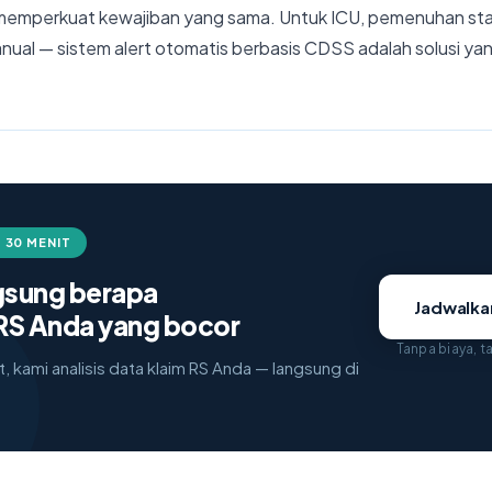
memperkuat kewajiban yang sama. Untuk ICU, pemenuhan stand
nual — sistem alert otomatis berbasis CDSS adalah solusi ya
 30 MENIT
ngsung berapa
Jadwalk
RS Anda yang bocor
Tanpa biaya, 
, kami analisis data klaim RS Anda — langsung di