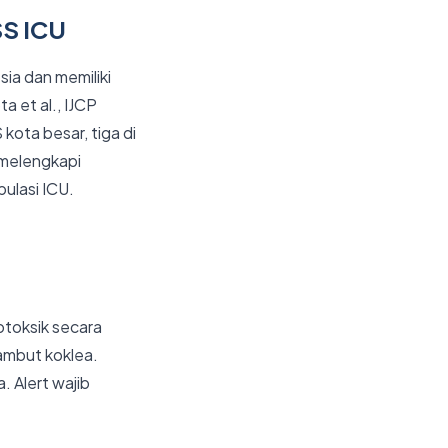
SS ICU
ia dan memiliki
a et al., IJCP
kota besar, tiga di
 melengkapi
ulasi ICU.
otoksik secara
rambut koklea.
. Alert wajib