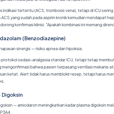
ki indikasi tertentu (ACS, trombosis vena), tetapi di ICU sering
 ACS yang sudah pada aspirin kronik kemudian mendapat hepar
endorong konfirmasi klinisi: "Apakah kombinasi ini memang dire
Midazolam (Benzodiazepine)
apasan sinergis — risiko apnea dan hipoksia.
h protokol sedasi-analgesia standar ICU, tetapi tetap membut
ng mengonfirmasi bahwa pasien terpasang ventilasi mekanis a
an ketat. Alert tidak harus memblokir resep, tetapi harus m
ks.
 Digoksin
igoksin — amiodaron meningkatkan kadar plasma digoksin melalu
YP3A4.