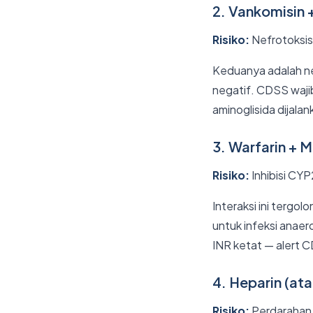
2. Vankomisin 
Risiko:
Nefrotoksis
Keduanya adalah nef
negatif. CDSS waji
aminoglisida dijalan
3. Warfarin + 
Risiko:
Inhibisi CYP
Interaksi ini tergo
untuk infeksi anaer
INR ketat — alert C
4. Heparin (at
Risiko:
Perdarahan g