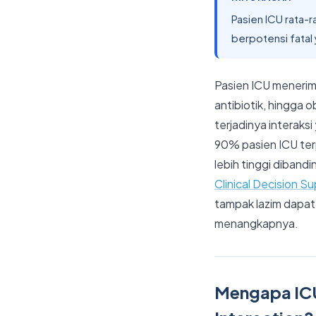
Pasien ICU rata-r
berpotensi fatal
Pasien ICU menerima
antibiotik, hingga 
terjadinya interaks
90% pasien ICU terp
lebih tinggi diband
Clinical Decision S
tampak lazim dapa
menangkapnya.
Mengapa ICU