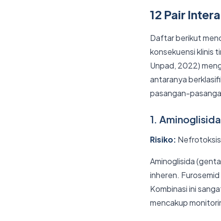
12 Pair Inte
Daftar berikut menc
konsekuensi klinis t
Unpad, 2022) mengid
antaranya berklasi
pasangan-pasangan m
1. Aminoglisid
Risiko:
Nefrotoksisi
Aminoglisida (genta
inheren. Furosemid 
Kombinasi ini sanga
mencakup monitorin