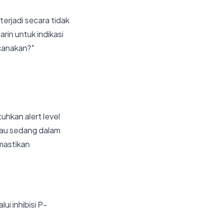
 terjadi secara tidak
in untuk indikasi
ncanakan?"
uhkan alert level
tau sedang dalam
emastikan
i inhibisi P-