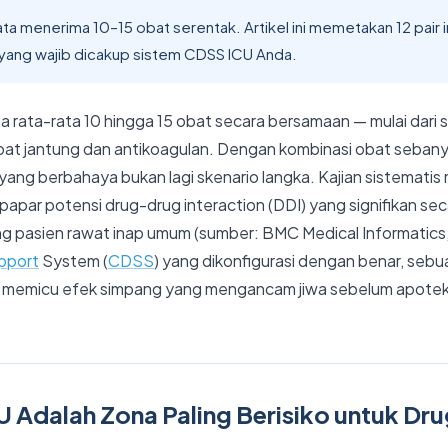
ata menerima 10–15 obat serentak. Artikel ini memetakan 12 pair 
 yang wajib dicakup sistem CDSS ICU Anda.
 rata-rata 10 hingga 15 obat secara bersamaan — mulai dari s
obat jantung dan antikoagulan. Dengan kombinasi obat sebany
i yang berbahaya bukan lagi skenario langka. Kajian sistemati
apar potensi drug-drug interaction (DDI) yang signifikan secar
ing pasien rawat inap umum (sumber: BMC Medical Informatics
upport
System (
CDSS
) yang dikonfigurasi dengan benar, seb
t memicu efek simpang yang mengancam jiwa sebelum apote
 Adalah Zona Paling Berisiko untuk Dru