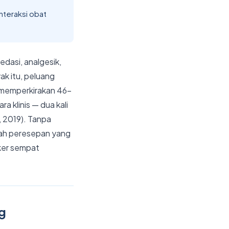
interaksi obat
edasi, analgesik,
ak itu, peluang
s memperkirakan 46–
a klinis — dua kali
, 2019). Tanpa
uah peresepan yang
ker sempat
g