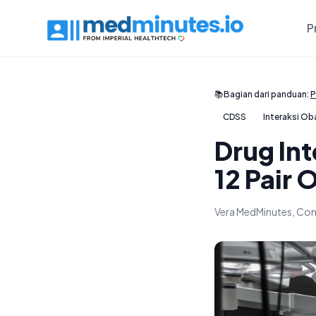
P
📚
Bagian dari panduan:
P
CDSS
Interaksi Ob
Drug Int
12 Pair 
Vera MedMinutes, Con