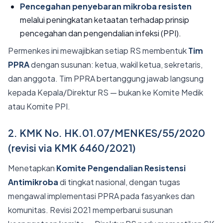
Pencegahan penyebaran mikroba resisten
melalui peningkatan ketaatan terhadap prinsip
pencegahan dan pengendalian infeksi (PPI).
Permenkes ini mewajibkan setiap RS membentuk
Tim
PPRA
dengan susunan: ketua, wakil ketua, sekretaris,
dan anggota. Tim PPRA bertanggung jawab langsung
kepada Kepala/Direktur RS — bukan ke Komite Medik
atau Komite PPI.
2. KMK No. HK.01.07/MENKES/55/2020
(revisi via KMK 6460/2021)
Menetapkan
Komite Pengendalian Resistensi
Antimikroba
di tingkat nasional, dengan tugas
mengawal implementasi PPRA pada fasyankes dan
komunitas. Revisi 2021 memperbarui susunan