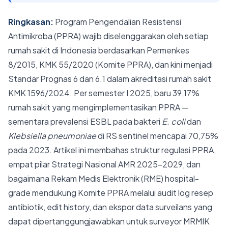
Ringkasan:
Program Pengendalian Resistensi
Antimikroba (PPRA) wajib diselenggarakan oleh setiap
rumah sakit di Indonesia berdasarkan Permenkes
8/2015, KMK 55/2020 (Komite PPRA), dan kini menjadi
Standar Prognas 6 dan 6.1 dalam akreditasi rumah sakit
KMK 1596/2024. Per semester I 2025, baru 39,17%
rumah sakit yang mengimplementasikan PPRA —
sementara prevalensi ESBL pada bakteri
E. coli
dan
Klebsiella pneumoniae
di RS sentinel mencapai 70,75%
pada 2023. Artikel ini membahas struktur regulasi PPRA,
empat pilar Strategi Nasional AMR 2025–2029, dan
bagaimana Rekam Medis Elektronik (RME) hospital-
grade mendukung Komite PPRA melalui audit log resep
antibiotik, edit history, dan ekspor data surveilans yang
dapat dipertanggungjawabkan untuk surveyor MRMIK