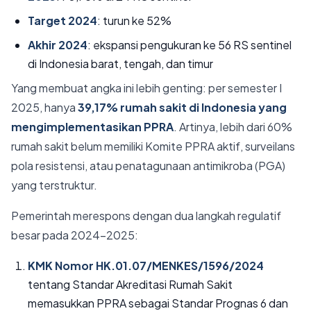
Target 2024
: turun ke 52%
Akhir 2024
: ekspansi pengukuran ke 56 RS sentinel
di Indonesia barat, tengah, dan timur
Yang membuat angka ini lebih genting: per semester I
2025, hanya
39,17% rumah sakit di Indonesia yang
mengimplementasikan PPRA
. Artinya, lebih dari 60%
rumah sakit belum memiliki Komite PPRA aktif, surveilans
pola resistensi, atau penatagunaan antimikroba (PGA)
yang terstruktur.
Pemerintah merespons dengan dua langkah regulatif
besar pada 2024–2025:
KMK Nomor HK.01.07/MENKES/1596/2024
tentang Standar Akreditasi Rumah Sakit
memasukkan PPRA sebagai Standar Prognas 6 dan