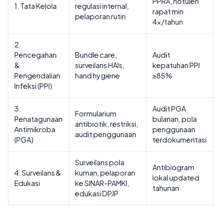
PPRA, notulen
1. Tata Kelola
regulasi internal,
rapat min
pelaporan rutin
4x/tahun
2.
Pencegahan
Bundle care,
Audit
&
surveilans HAIs,
kepatuhan PPI
Pengendalian
hand hygiene
≥85%
Infeksi (PPI)
3.
Audit PGA
Formularium
Penatagunaan
bulanan, pola
antibiotik, restriksi,
Antimikroba
penggunaan
audit penggunaan
(PGA)
terdokumentasi
Surveilans pola
Antibiogram
4. Surveilans &
kuman, pelaporan
lokal updated
Edukasi
ke SINAR-PAMKI,
tahunan
edukasi DPJP