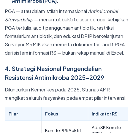
Antimikroba (PGA)
.
PGA — atau dalam istilah internasional
Antimicrobial
Stewardship
— menuntut bukti telusur berupa: kebijakan
PGA tertulis, audit penggunaan antibiotik, restriksi
formularium antibiotik, dan edukasi DPJP berkelanjutan.
Surveyor MRMIK akan meminta dokumentasi audit PGA
dari sistem informasi RS — bukan rekap manual di Excel.
4. Strategi Nasional Pengendalian
Resistensi Antimikroba 2025–2029
Diluncurkan Kemenkes pada 2025, Stranas AMR
mengikat seluruh fasyankes pada empat pilar intervensi:
Pilar
Fokus
Indikator RS
Ada SK Komite
Komite PPRA aktif,