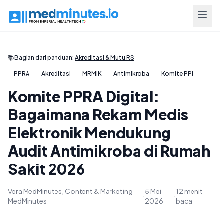
📚
Bagian dari panduan:
Akreditasi & Mutu RS
PPRA
Akreditasi
MRMIK
Antimikroba
Komite PPI
Komite PPRA Digital:
Bagaimana Rekam Medis
Elektronik Mendukung
Audit Antimikroba di Rumah
Sakit 2026
Vera MedMinutes, Content & Marketing
5 Mei
12 menit
·
·
MedMinutes
2026
baca