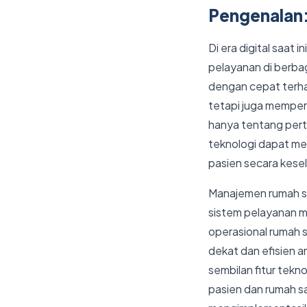
Pengenalan: 
Di era digital saat
pelayanan di berba
dengan cepat terha
tetapi juga memperk
hanya tentang pert
teknologi dapat me
pasien secara kese
Manajemen rumah sa
sistem pelayanan m
operasional rumah 
dekat dan efisien a
sembilan fitur tekn
pasien dan rumah s