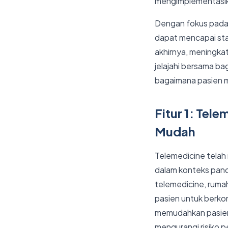
mengimplementasi
Dengan fokus pada m
dapat mencapai sta
akhirnya, meningka
jelajahi bersama ba
bagaimana pasien 
Fitur 1: Tel
Mudah
Telemedicine telah 
dalam konteks pand
telemedicine, ruma
pasien untuk berkons
memudahkan pasien y
mengurangi risiko p