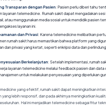
ng Transparan dengan Pasien
: Pasien perlu diberi tahu t
 layanan telemedicine. Rumah sakit dapat mengadakan sesi i
il, atau menggunakan media sosial untuk mendidik pasien t
ngakses layanan ini.
amanan dan Privasi
: Karena telemedicine melibatkan pert
emen rumah sakit harus memastikan bahwa platform yang dig
 dan privasi yang ketat, seperti enkripsi data dan perlindu
enyesuaian Berkelanjutan
: Setelah implementasi, rumah sak
erja layanan telemedicine melalui feedback pasien dan data o
anajemen untuk melakukan penyesuaian yang diperlukan gu
.
medicine yang efektif, rumah sakit dapat meningkatkan inter
 yang lebih responsif, dan pada akhirnya meningkatkan kuali
seluruhan. Hal ini menjadikan telemedicine sebagai fitur tekn