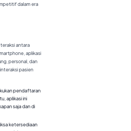
petitif dalam era
teraksi antara
artphone, aplikasi
ng, personal, dan
interaksi pasien
akukan pendaftaran
, aplikasi ini
pan saja dan di
iksa ketersediaan