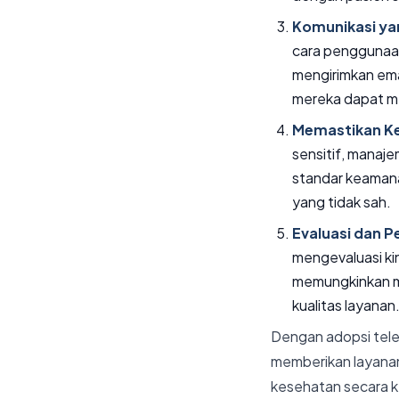
Komunikasi ya
cara penggunaan
mengirimkan ema
mereka dapat me
Memastikan Ke
sensitif, manaj
standar keamanan
yang tidak sah.
Evaluasi dan P
mengevaluasi kin
memungkinkan m
kualitas layanan
Dengan adopsi tele
memberikan layanan
kesehatan secara ke