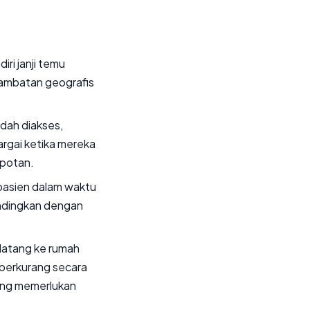
ri janji temu
 hambatan geografis
udah diakses,
argai ketika mereka
epotan.
 pasien dalam waktu
bandingkan dengan
 datang ke rumah
t berkurang secara
yang memerlukan