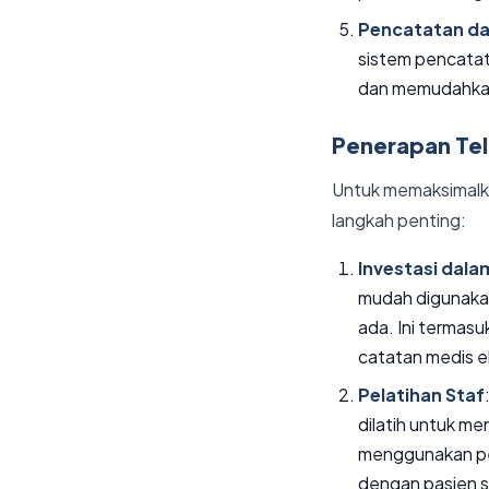
Pencatatan da
sistem pencatat
dan memudahkan 
Penerapan Te
Untuk memaksimalka
langkah penting:
Investasi dala
mudah digunaka
ada. Ini termasu
catatan medis el
Pelatihan Staf
dilatih untuk me
menggunakan per
dengan pasien s