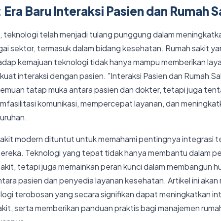
Era Baru Interaksi Pasien dan Rumah S
 ini, teknologi telah menjadi tulang punggung dalam meningkatka
gai sektor, termasuk dalam bidang kesehatan. Rumah sakit y
dap kemajuan teknologi tidak hanya mampu memberikan layan
uat interaksi dengan pasien. "Interaksi Pasien dan Rumah Sak
emuan tatap muka antara pasien dan dokter, tetapi juga te
mfasilitasi komunikasi, mempercepat layanan, dan meningka
luruhan.
kit modern dituntut untuk memahami pentingnya integrasi t
ereka. Teknologi yang tepat tidak hanya membantu dalam p
sakit, tetapi juga memainkan peran kunci dalam membangun h
ntara pasien dan penyedia layanan kesehatan. Artikel ini ak
ologi terobosan yang secara signifikan dapat meningkatkan int
akit, serta memberikan panduan praktis bagi manajemen rumah