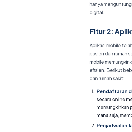
hanya menguntungka
digital.
Fitur 2: Apli
Aplikasi mobile tel
pasien dan rumah s
mobile memungkinka
efisien. Berikut be
dan rumah sakit:
Pendaftaran d
secara online mel
memungkinkan p
mana saja, memb
Penjadwalan J