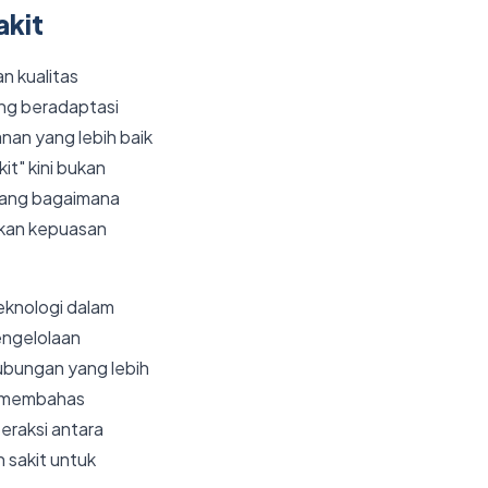
akit
n kualitas
ang beradaptasi
an yang lebih baik
it" kini bukan
ntang bagaimana
tkan kepuasan
eknologi dalam
engelolaan
ubungan yang lebih
an membahas
eraksi antara
 sakit untuk