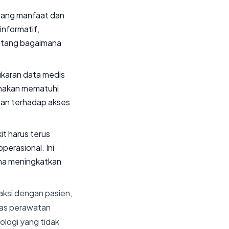
entang manfaat dan
nformatif,
entang bagaimana
ukaran data medis
unakan mematuhi
ngan terhadap akses
it harus terus
perasional. Ini
na meningkatkan
aksi dengan pasien,
tas perawatan
ologi yang tidak