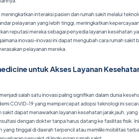
kannya.
eningkatkan interaksi pasien dan rumah sakit melalui teknolo
ndar pelayanan yang lebih tinggi, meningkatkan kepercayaan
tkan reputasi mereka sebagai penyedia layanan kesehatan yan
gaimana inovasi-inovasi ini dapat mengubah cara rumah sakit 
merasakan pelayanan mereka.
emedicine untuk Akses Layanan Kesehata
menjadi salah satu inovasi paling signifikan dalam dunia kese
emi COVID-19 yang mempercepat adopsi teknologi ini secar
h sakit dapat menawarkan layanan kesehatan jarak jauh, yan
ultasi dengan dokter tanpa harus datang ke fasilitas fisik. In
ang tinggal di daerah terpencil atau memiliki mobilitas terba
enyebaran penyakit di lingkungan rumah sakit.