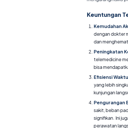
Keuntungan Te
Kemudahan Ak
dengan dokter me
dan menghemat w
Peningkatan K
telemedicine me
bisa mendapatk
Efisiensi Wakt
yang lebih singk
kunjungan langs
Pengurangan 
sakit, beban pad
signifikan. Ini 
perawatan lang