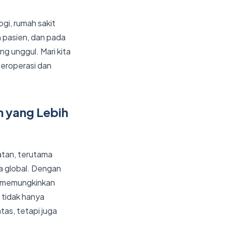
gi, rumah sakit
 pasien, dan pada
g unggul. Mari kita
beroperasi dan
n yang Lebih
hatan, terutama
a global. Dengan
g memungkinkan
i tidak hanya
tas, tetapi juga