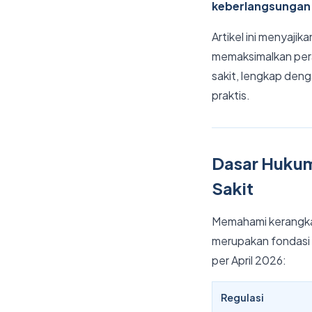
keberlangsungan 
Artikel ini menyaj
memaksimalkan pera
sakit, lengkap deng
praktis.
Dasar Hukum
Sakit
Memahami kerangka
merupakan fondasi u
per April 2026:
Regulasi