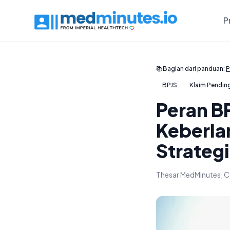
P
📚
Bagian dari panduan:
P
BPJS
Klaim Pendin
Peran B
Keberla
Strategi
Thesar MedMinutes, C