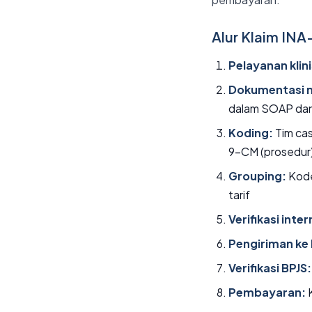
Alur Klaim IN
Pelayanan klini
Dokumentasi 
dalam SOAP dan
Koding:
Tim cas
9-CM (prosedur
Grouping:
Kode
tarif
Verifikasi inter
Pengiriman ke 
Verifikasi BPJS:
Pembayaran:
K