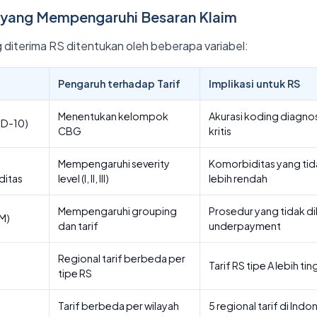
 yang Mempengaruhi Besaran Klaim
 diterima RS ditentukan oleh beberapa variabel:
Pengaruh terhadap Tarif
Implikasi untuk RS
Menentukan kelompok
Akurasi koding diagno
CD-10)
CBG
kritis
Mempengaruhi severity
Komorbiditas yang tida
ditas
level (I, II, III)
lebih rendah
Mempengaruhi grouping
Prosedur yang tidak d
M)
dan tarif
underpayment
Regional tarif berbeda per
Tarif RS tipe A lebih tin
tipe RS
Tarif berbeda per wilayah
5 regional tarif di Indo