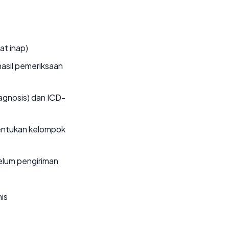
at inap)
asil pemeriksaan
gnosis) dan ICD-
entukan kelompok
elum pengiriman
nis