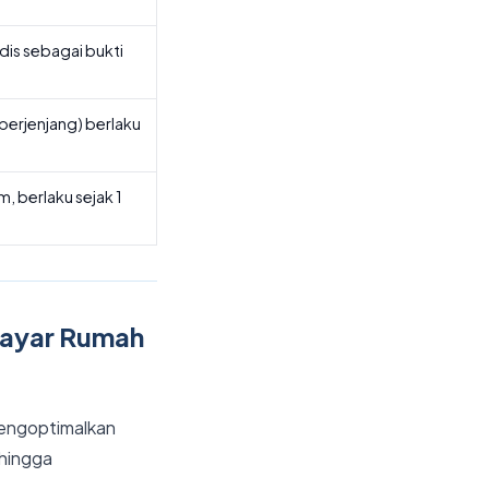
is sebagai bukti
berjenjang) berlaku
m, berlaku sejak 1
ayar Rumah
engoptimalkan
 hingga