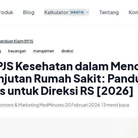
roduk
Blog
Kalkulator
Tentang
Kon
GRATIS
anduan Klaim BPJS
g
keuangan
manajemen
direksi
PJS Kesehatan dalam Me
njutan Rumah Sakit: Pand
s untuk Direksi RS [2026]
ontent & Marketing MedMinutes
·
20 Februari 2026
·
13 menit baca