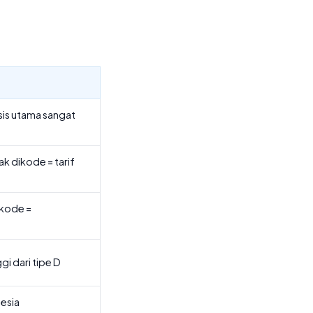
sis utama sangat
k dikode = tarif
ikode =
ggi dari tipe D
nesia