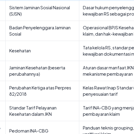
Sistem Jaminan Sosial Nasional
Dasar hukum penyelengg
(SJSN)
kewajiban RS sebagai pro
Badan Penyelenggara Jaminan
Operasional BPJS Keseh
Sosial
klaim, dan hak-kewajiban
Tata kelola RS, standar p
Kesehatan
kewajiban dokumentasi 
Jaminan Kesehatan (beserta
Aturan dasar manfaat JKN,
perubahannya)
mekanisme pembayaran
Perubahan Ketiga atas Perpres
Kelas Rawat Inap Standar 
82/2018
penyesuaian tarif
Standar Tarif Pelayanan
Tarif INA-CBG yang menja
Kesehatan dalam JKN
pembayaran klaim
6
Panduan teknis grouping,
Pedoman INA-CBG
verifikasi klaim