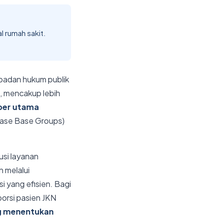
 rumah sakit.
badan hukum publik
, mencakup lebih
er utama
Case Base Groups)
si layanan
n melalui
i yang efisien. Bagi
porsi pasien JKN
ng menentukan