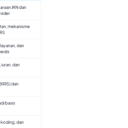
araan JKN dan
vider
atan, mekanisme
 RS
elayanan, dan
medis
 iuran, dan
(KRIS) dan
di basis
 koding, dan