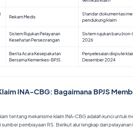
4
Standar dokumentasi med
Rekam Medis
pendukung klaim
Sistem Rujukan Pelayanan
Sistem rujukan baru (non-
Kesehatan Perseorangan
2026
Berita Acara Kesepakatan
Penyelesaian dispute klai
Bersama Kemenkes-BPJS
Desember 2024
Klaim INA-CBG: Bagaimana BPJS Memb
m tentang mekanisme klaim INA-CBG adalah kunci untuk m
 sumber pembiayaan RS. Berikut alur lengkap dari pelayanan