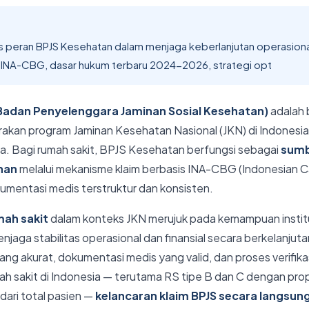
s peran BPJS Kesehatan dalam menjaga keberlanjutan operasional
 INA-CBG, dasar hukum terbaru 2024-2026, strategi opt
Badan Penyelenggara Jaminan Sosial Kesehatan)
adalah 
kan program Jaminan Kesehatan Nasional (JKN) di Indonesia
ta. Bagi rumah sakit, BPJS Kesehatan berfungsi sebagai
sumb
nan
melalui mekanisme klaim berbasis INA-CBG (Indonesian 
mentasi medis terstruktur dan konsisten.
mah sakit
dalam konteks JKN merujuk pada kemampuan institu
jaga stabilitas operasional dan finansial secara berkelanjuta
ang akurat, dokumentasi medis yang valid, dan proses verifikas
ah sakit di Indonesia — terutama RS tipe B dan C dengan pro
ari total pasien —
kelancaran klaim BPJS secara langsu