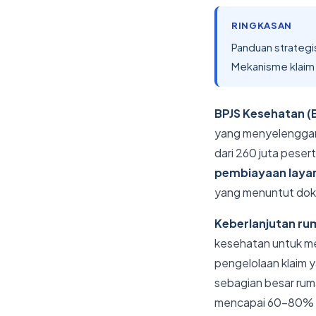
RINGKASAN
Panduan strategi
Mekanisme klaim
BPJS Kesehatan (
yang menyelenggara
dari 260 juta peser
pembiayaan laya
yang menuntut doku
Keberlanjutan ru
kesehatan untuk men
pengelolaan klaim y
sebagian besar rum
mencapai 60-80% d