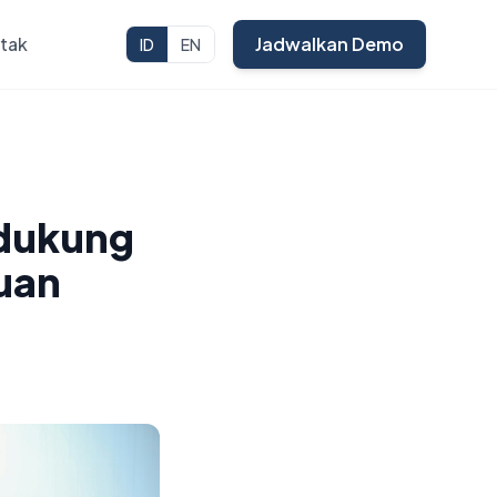
tak
Jadwalkan Demo
ID
EN
ndukung
uan