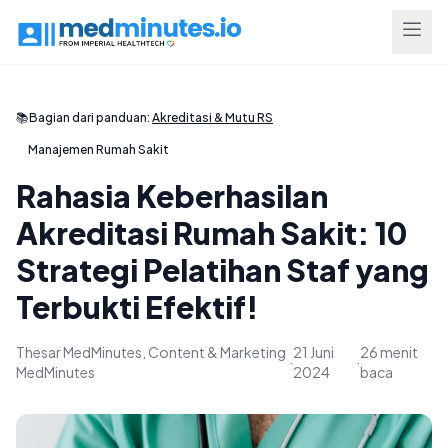
📚
Bagian dari panduan:
Akreditasi & Mutu RS
Manajemen Rumah Sakit
Rahasia Keberhasilan
Akreditasi Rumah Sakit: 10
Strategi Pelatihan Staf yang
Terbukti Efektif!
Thesar MedMinutes, Content & Marketing
21 Juni
26 menit
·
·
MedMinutes
2024
baca