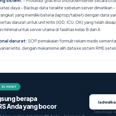
ung sistem:
- Prosedur
graceful shutdown
server secara oto
tas daya - Backup data terakhir sebelum server dimatikan -
rangkat yang memiliki baterai (laptop/tablet) dengan data ya
kertas darurat untuk unit kritis (IGD, ICU, OK) yang telah dis
minimal untuk server utama di fasilitas kelas B dan A
onal darurat:
SOP pemakaian formulir rekam medis sementar
 layanan kritis, dengan mekanisme alih data ke sistem RME setelah 
 30 MENIT
ngsung berapa
Jadwalk
RS Anda yang bocor
Tanpa biaya, 