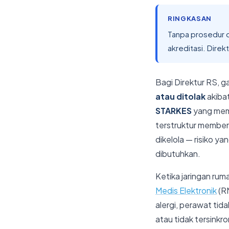
RINGKASAN
Tanpa prosedur o
akreditasi. Direk
Bagi Direktur RS, 
atau ditolak
akiba
STARKES
yang memp
terstruktur memberi
dikelola — risiko y
dibutuhkan.
Ketika jaringan rum
Medis Elektronik
(RM
alergi, perawat tid
atau tidak tersinkro