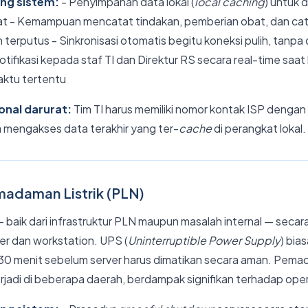
ung sistem:
- Penyimpanan data lokal (
local caching
) untuk 
t - Kemampuan mencatat tindakan, pemberian obat, dan cata
n terputus - Sinkronisasi otomatis begitu koneksi pulih, tanpa 
otifikasi kepada staf TI dan Direktur RS secara real-time saat
ktu tertentu
onal darurat:
Tim TI harus memiliki nomor kontak ISP dengan 
ara mengakses data terakhir yang ter-
cache
di perangkat lokal.
madaman Listrik (PLN)
 baik dari infrastruktur PLN maupun masalah internal — secar
r dan workstation. UPS (
Uninterruptible Power Supply
) bia
0 menit sebelum server harus dimatikan secara aman. Pemada
erjadi di beberapa daerah, berdampak signifikan terhadap ope