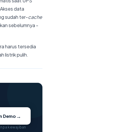
matis saat UPS
 Akses data
ng sudah ter-
cache
iapkan sebelumnya -
a harus tersedia
listrik pulih.
→
an Demo
tanpa kewajiban