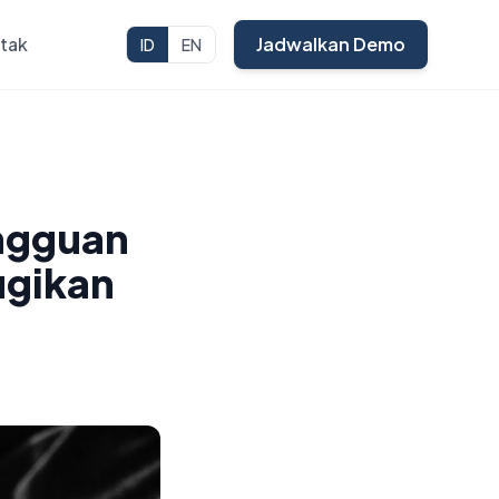
tak
Jadwalkan Demo
ID
EN
angguan
ugikan