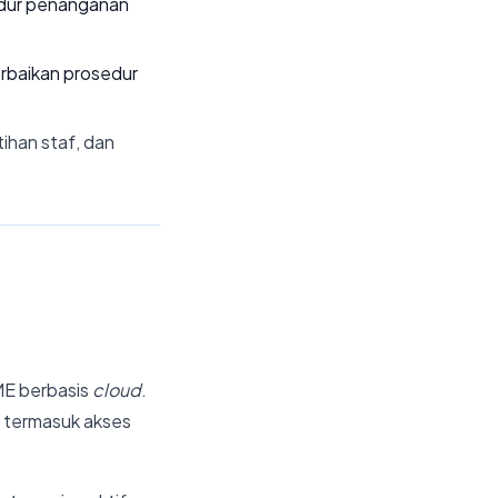
edur penanganan
rbaikan prosedur
tihan staf, dan
ME berbasis
cloud
.
— termasuk akses