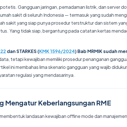
hipotetis. Gangguan jaringan, pemadaman listrik, dan server d
 rumah sakit di seluruh Indonesia — termasuk yang sudah men
h sakit yang siap punya prosedur terstruktur dan sistem yan
utus. Yang tidak siap, bergantung pada catatan kertas mend
022
dan STARKES (
KMK 1596/2024
) Bab MRMIK sudah men
data, tetapi kewajiban memiliki prosedur penanganan ganggu
. Artikel ini membahas lima skenario gangguan yang wajib didu
yaratan regulasi yang mendasarinya.
ng Mengatur Keberlangsungan RME
a membentuk landasan kewajiban offline mode dan manajeme