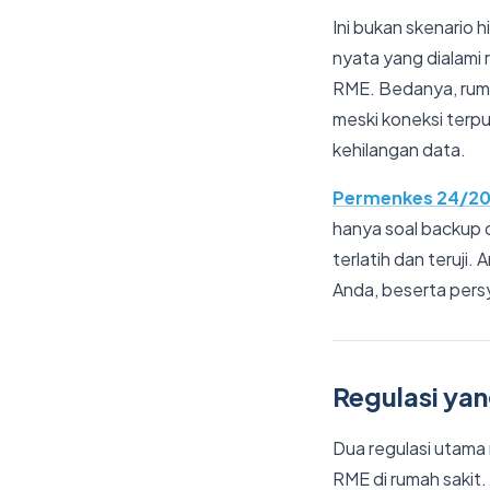
Ini bukan skenario 
nyata yang dialami
RME. Bedanya, ruma
meski koneksi terp
kehilangan data.
Permenkes 24/2
hanya soal backup 
terlatih dan teruji
Anda, beserta pers
Regulasi ya
Dua regulasi utam
RME di rumah sakit.