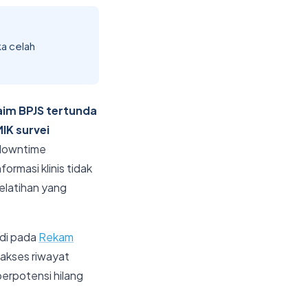
a celah
aim BPJS tertunda
IK survei
 downtime
rmasi klinis tidak
pelatihan yang
adi pada
Rekam
gakses riwayat
berpotensi hilang