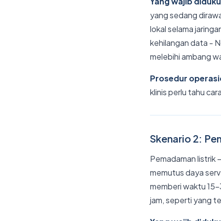
Yang wajib diduk
yang sedang dirawa
lokal selama jaringa
kehilangan data - N
melebihi ambang wa
Prosedur operasi
klinis perlu tahu c
Skenario 2: Pe
Pemadaman listrik —
memutus daya serve
memberi waktu 15–3
jam, seperti yang t