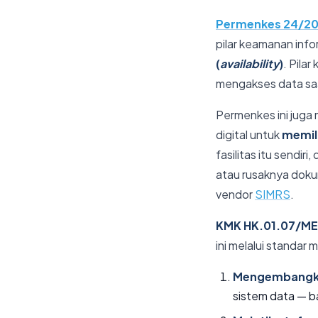
Permenkes 24/2
pilar keamanan info
(
availability
)
. Pila
mengakses data saa
Permenkes ini juga
digital untuk
memili
fasilitas itu sendi
atau rusaknya doku
vendor
SIMRS
.
KMK HK.01.07/ME
ini melalui standar
Mengembangka
sistem data — b