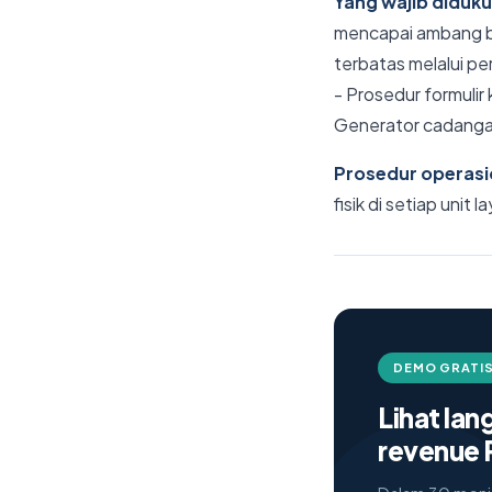
Yang wajib diduk
mencapai ambang ba
terbatas melalui pe
- Prosedur formulir 
Generator cadangan 
Prosedur operasi
fisik di setiap unit
DEMO GRATIS
Lihat la
revenue 