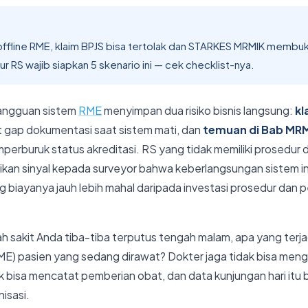
ffline RME, klaim BPJS bisa tertolak dan STARKES MRMIK membuk
tur RS wajib siapkan 5 skenario ini — cek checklist-nya.
gangguan sistem
RME
menyimpan dua risiko bisnis langsung:
kl
t gap dokumentasi saat sistem mati, dan
temuan di Bab MRM
erburuk status akreditasi. RS yang tidak memiliki prosedur
kan sinyal kepada surveyor bahwa keberlangsungan sistem info
ang biayanya jauh lebih mahal daripada investasi prosedur dan 
ah sakit Anda tiba-tiba terputus tengah malam, apa yang terj
E) pasien yang sedang dirawat? Dokter jaga tidak bisa men
ak bisa mencatat pemberian obat, dan data kunjungan hari itu 
nisasi.