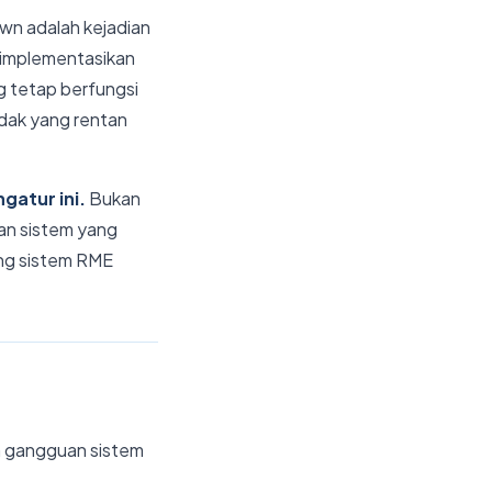
own adalah kejadian
gimplementasikan
g tetap berfungsi
adak yang rentan
gatur ini.
Bukan
an sistem yang
kung sistem RME
n gangguan sistem