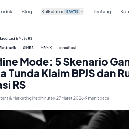
roduk
Blog
Kalkulator
Tentang
Kon
GRATIS
kreditasi & Mutu RS
lektronik
SIMRS
MRMIK
akreditasi
line Mode: 5 Skenario G
sa Tunda Klaim BPJS dan R
si RS
tent & Marketing MedMinutes
·
27 Maret 2026
·
9 menit baca