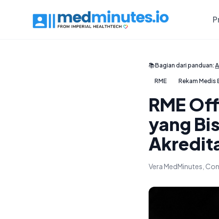
P
📚
Bagian dari panduan:
A
RME
Rekam Medis E
RME Off
yang Bi
Akredita
Vera MedMinutes, Con