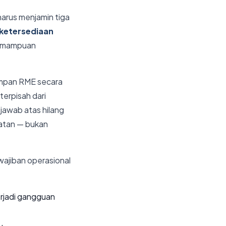
rus menjamin tiga
ketersediaan
 kemampuan
impan RME secara
terpisah dari
 jawab atas hilang
hatan — bukan
jiban operasional
erjadi gangguan