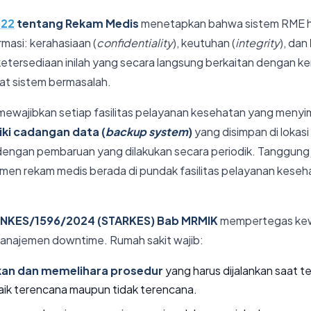
022
tentang Rekam Medis
menetapkan bahwa sistem RME ha
rmasi: kerahasiaan (
confidentiality
), keutuhan (
integrity
), dan
r ketersediaan inilah yang secara langsung berkaitan dengan
t sistem bermasalah.
 mewajibkan setiap fasilitas pelayanan kesehatan yang meny
ki cadangan data (
backup system
)
yang disimpan di lokasi 
ri, dengan pembaruan yang dilakukan secara periodik. Tanggung
men rekam medis berada di pundak fasilitas pelayanan kese
NKES/1596/2024 (STARKES) Bab MRMIK
mempertegas kewa
 manajemen downtime. Rumah sakit wajib:
n dan memelihara prosedur
yang harus dijalankan saat t
aik terencana maupun tidak terencana.