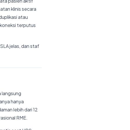
data pasien aktif
tan klinis secara
duplikasi atau
 koneksi terputus
SLA jelas, dan staf
a langsung
sanya hanya
man lebih dari 12
rasional RME.