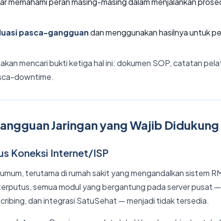
ar memahami peran masing-masing dalam menjalankan pros
luasi pasca-gangguan
dan menggunakan hasilnya untuk pe
 akan mencari bukti ketiga hal ini: dokumen SOP, catatan pela
asca-downtime.
Gangguan Jaringan yang Wajib Didukung
us Koneksi Internet/ISP
g umum, terutama di rumah sakit yang mengandalkan sistem R
 terputus, semua modul yang bergantung pada server pusat 
cribing, dan integrasi SatuSehat — menjadi tidak tersedia.