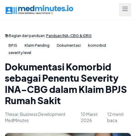
📚
Bagian dari panduan:
Panduan INA-CBG & iDRG
BPJS
Klaim Pending
Dokumentasi
komorbid
severity level
Dokumentasi Komorbid
sebagai Penentu Severity
INA-CBG dalam Klaim BPJS
Rumah Sakit
Thesar, Business Development
10 Maret
12 menit
·
·
MedMinutes
2026
baca