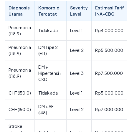
Diagnosis
Komorbid
Severity
Estimasi Tarif
Utama
Tercatat
Level
INA-CBG
Pneumonia
Tidak ada
Level 1
Rp4.000.000
(J18.9)
Pneumonia
DM Tipe 2
Level 2
Rp5.500.000
(J18.9)
(E11)
DM +
Pneumonia
Hipertensi +
Level 3
Rp7.500.000
(J18.9)
CKD
CHF (I50.0)
Tidak ada
Level 1
Rp5.000.000
DM + AF
CHF (I50.0)
Level 2
Rp7.000.000
(I48)
Stroke