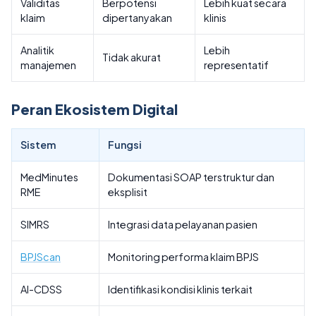
Validitas
Berpotensi
Lebih kuat secara
klaim
dipertanyakan
klinis
Analitik
Lebih
Tidak akurat
manajemen
representatif
Peran Ekosistem Digital
Sistem
Fungsi
MedMinutes
Dokumentasi SOAP terstruktur dan
RME
eksplisit
SIMRS
Integrasi data pelayanan pasien
BPJScan
Monitoring performa klaim BPJS
AI-CDSS
Identifikasi kondisi klinis terkait