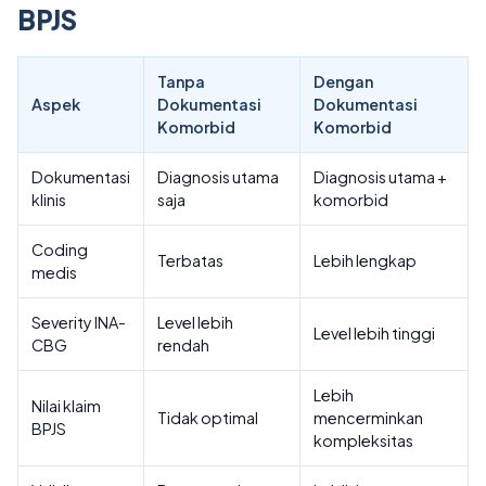
BPJS
Tanpa
Dengan
Aspek
Dokumentasi
Dokumentasi
Komorbid
Komorbid
Dokumentasi
Diagnosis utama
Diagnosis utama +
klinis
saja
komorbid
Coding
Terbatas
Lebih lengkap
medis
Severity INA-
Level lebih
Level lebih tinggi
CBG
rendah
Lebih
Nilai klaim
Tidak optimal
mencerminkan
BPJS
kompleksitas