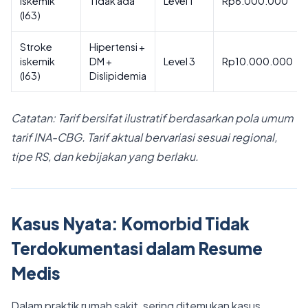
iskemik
Tidak ada
Level 1
Rp6.000.000
(I63)
Stroke
Hipertensi +
iskemik
DM +
Level 3
Rp10.000.000
(I63)
Dislipidemia
Catatan: Tarif bersifat ilustratif berdasarkan pola umum
tarif INA-CBG. Tarif aktual bervariasi sesuai regional,
tipe RS, dan kebijakan yang berlaku.
Kasus Nyata: Komorbid Tidak
Terdokumentasi dalam Resume
Medis
Dalam praktik rumah sakit, sering ditemukan kasus