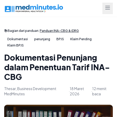
📚
Bagian dari panduan:
Panduan INA-CBG & iDRG
Dokumentasi
penunjang
BPJS
Klaim Pending
Klaim BPJS
Dokumentasi Penunjang
dalam Penentuan Tarif INA-
CBG
Thesar, Business Development
18 Maret
12 menit
·
·
MedMinutes
2026
baca