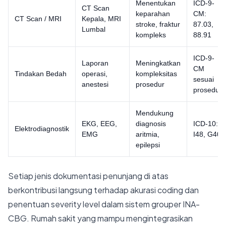
Menentukan
ICD-9-
CT Scan
keparahan
CM:
CT Scan / MRI
Kepala, MRI
stroke, fraktur
87.03,
Lumbal
kompleks
88.91
ICD-9-
Laporan
Meningkatkan
CM
Tindakan Bedah
operasi,
kompleksitas
sesuai
anestesi
prosedur
prosedur
Mendukung
EKG, EEG,
diagnosis
ICD-10:
Elektrodiagnostik
EMG
aritmia,
I48, G40
epilepsi
Setiap jenis dokumentasi penunjang di atas
berkontribusi langsung terhadap akurasi coding dan
penentuan severity level dalam sistem grouper INA-
CBG. Rumah sakit yang mampu mengintegrasikan