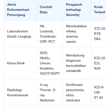
Jenis
Pengaruh
Contoh
Kode
Dokumentasi
terhadap
Data
Terkait
Penunjang
Severity
Hb,
Membuktikan
ICD-10:
Laboratorium
Leukosit,
infeksi,
R78,
Darah Lengkap
Trombosit,
anemia,
D64
CRP, PCT
sepsis
GDS,
Mendukung
HbA1c,
ICD-10:
diagnosis
Kimia Klinik
Ureum,
E11,
komorbiditas
Kreatinin,
N18
metabolik
SGOT/SGPT
X-ray
Konfirmasi
ICD-9-
Radiologi
Thorax, X-
pneumonia,
CM:
Konvensional
ray
efusi,
87.44
Abdomen
obstruksi