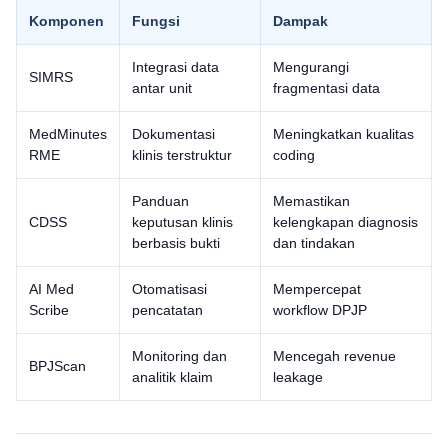
Komponen
Fungsi
Dampak
Integrasi data
Mengurangi
SIMRS
antar unit
fragmentasi data
MedMinutes
Dokumentasi
Meningkatkan kualitas
RME
klinis terstruktur
coding
Panduan
Memastikan
CDSS
keputusan klinis
kelengkapan diagnosis
berbasis bukti
dan tindakan
AI Med
Otomatisasi
Mempercepat
Scribe
pencatatan
workflow DPJP
Monitoring dan
Mencegah revenue
BPJScan
analitik klaim
leakage