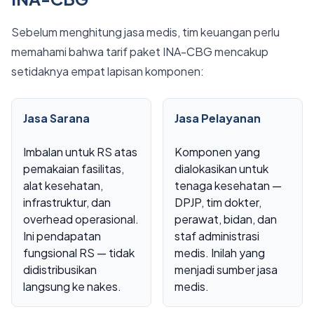
Sebelum menghitung jasa medis, tim keuangan perlu
memahami bahwa tarif paket INA-CBG mencakup
setidaknya empat lapisan komponen:
Jasa Sarana
Jasa Pelayanan
Imbalan untuk RS atas
Komponen yang
pemakaian fasilitas,
dialokasikan untuk
alat kesehatan,
tenaga kesehatan —
infrastruktur, dan
DPJP, tim dokter,
overhead operasional.
perawat, bidan, dan
Ini pendapatan
staf administrasi
fungsional RS — tidak
medis. Inilah yang
didistribusikan
menjadi sumber jasa
langsung ke nakes.
medis.