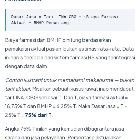
Dasar Jasa = Tarif INA-CBG − (Biaya Farmasi
Aktual + BMHP Penunjang)
Biaya farmasi dan BMHP dihitung berdasarkan
pemakaian aktual pasien, bukan estimasi rata-rata. Data
ini harus tersedia dari sistem farmasi RS yang terintegrasi
dengan data klaim.
Contoh ilustratif untuk memahami mekanisme — bukan
tarif aktual:
Misalkan sebuah kasus rawat inap mendapat
tarif INA-CBG sebesar T. Dari T, biaya farmasi aktual =
18,75% T dan BMHP = 6,25% T. Maka Dasar Jasa = T −
25% T =
75% dari T
.
Angka 75% T inilah yang kemudian dibagi antara jasa
sarana dan jasa pelayanan. Persentase aktual akan