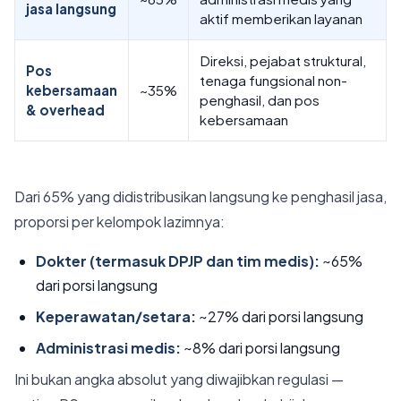
jasa langsung
aktif memberikan layanan
Direksi, pejabat struktural,
Pos
tenaga fungsional non-
kebersamaan
~35%
penghasil, dan pos
& overhead
kebersamaan
Dari 65% yang didistribusikan langsung ke penghasil jasa,
proporsi per kelompok lazimnya:
Dokter (termasuk DPJP dan tim medis):
~65%
dari porsi langsung
Keperawatan/setara:
~27% dari porsi langsung
Administrasi medis:
~8% dari porsi langsung
Ini bukan angka absolut yang diwajibkan regulasi —