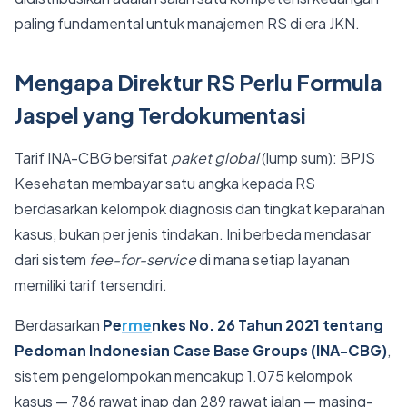
paling fundamental untuk manajemen RS di era JKN.
Mengapa Direktur RS Perlu Formula
Jaspel yang Terdokumentasi
Tarif INA-CBG bersifat
paket global
(lump sum): BPJS
Kesehatan membayar satu angka kepada RS
berdasarkan kelompok diagnosis dan tingkat keparahan
kasus, bukan per jenis tindakan. Ini berbeda mendasar
dari sistem
fee-for-service
di mana setiap layanan
memiliki tarif tersendiri.
Berdasarkan
Pe
rme
nkes No. 26 Tahun 2021 tentang
Pedoman Indonesian Case Base Groups (INA-CBG)
,
sistem pengelompokan mencakup 1.075 kelompok
kasus — 786 rawat inap dan 289 rawat jalan — masing-