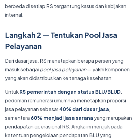
berbeda di setiap RS tergantung kasus dan kebijakan
internal.
Langkah 2 — Tentukan Pool Jasa
Pelayanan
Dari dasar jasa, RS menetapkan berapa persen yang
masuk sebagai
pool jasa pelayanan
— yakni komponen
yang akan didistribusikan ke tenaga kesehatan.
Untuk
RS pemerintah dengan status BLU/BLUD
,
pedoman remunerasi umumnya menetapkan proporsi
jasa pelayanan sebesar
40% dari dasar jasa
,
sementara
60% menjadi jasa sarana
yang merupakan
pendapatan operasional RS. Angka ini merujuk pada
ketentuan pengelolaan pendapatan BLU yang