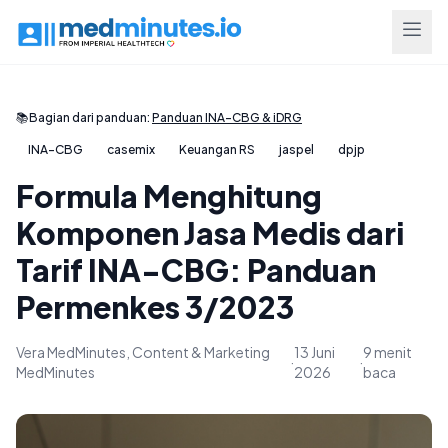
📚
Bagian dari panduan:
Panduan INA-CBG & iDRG
INA-CBG
casemix
Keuangan RS
jaspel
dpjp
Formula Menghitung
Komponen Jasa Medis dari
Tarif INA-CBG: Panduan
Permenkes 3/2023
Vera MedMinutes, Content & Marketing
13 Juni
9 menit
·
·
MedMinutes
2026
baca