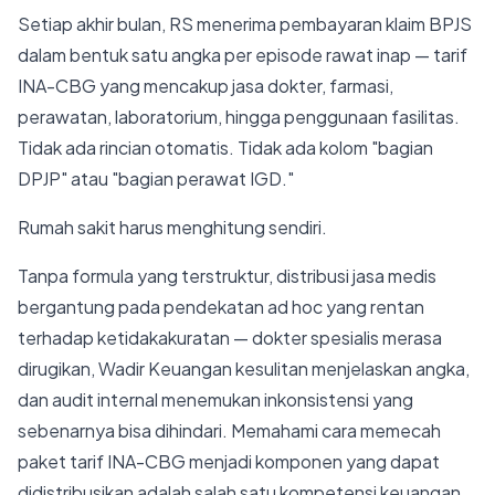
Setiap akhir bulan, RS menerima pembayaran klaim BPJS
dalam bentuk satu angka per episode rawat inap — tarif
INA-CBG yang mencakup jasa dokter, farmasi,
perawatan, laboratorium, hingga penggunaan fasilitas.
Tidak ada rincian otomatis. Tidak ada kolom "bagian
DPJP" atau "bagian perawat IGD."
Rumah sakit harus menghitung sendiri.
Tanpa formula yang terstruktur, distribusi jasa medis
bergantung pada pendekatan ad hoc yang rentan
terhadap ketidakakuratan — dokter spesialis merasa
dirugikan, Wadir Keuangan kesulitan menjelaskan angka,
dan audit internal menemukan inkonsistensi yang
sebenarnya bisa dihindari. Memahami cara memecah
paket tarif INA-CBG menjadi komponen yang dapat
didistribusikan adalah salah satu kompetensi keuangan