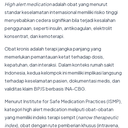
High alert medication
adalah obat yang menurut
standar keselamatan internasional memiliki risiko tinggi
menyebabkan cedera signifikan bila terjadi kesalahan
penggunaan, seperti insulin, antikoagulan, elektrolit
konsentrat, dan kemoterapi.
Obat kronis adalah terapi jangka panjang yang
memerlukan pemantauan ketat terhadap dosis,
kepatuhan, dan interaksi. Dalam konteks rumah sakit
Indonesia, kedua kelompok ini memiliki implikasi langsung
terhadap keselamatan pasien, dokumentasi medis, dan
validitas klaim BPJS berbasis INA-CBG.
Menurut Institute for Safe Medication Practices (ISMP),
kategori high alert medication meliputi obat-obatan
yang memiliki indeks terapi sempit (
narrow therapeutic
index
), obat dengan rute pemberian khusus (intravena,