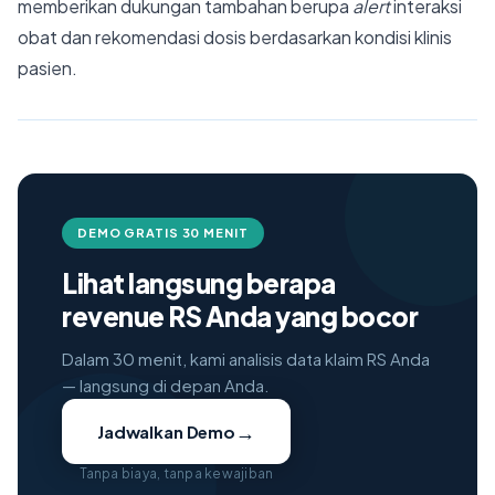
memberikan dukungan tambahan berupa
alert
interaksi
obat dan rekomendasi dosis berdasarkan kondisi klinis
pasien.
DEMO GRATIS 30 MENIT
Lihat langsung berapa
revenue RS Anda yang bocor
Dalam 30 menit, kami analisis data klaim RS Anda
— langsung di depan Anda.
→
Jadwalkan Demo
Tanpa biaya, tanpa kewajiban