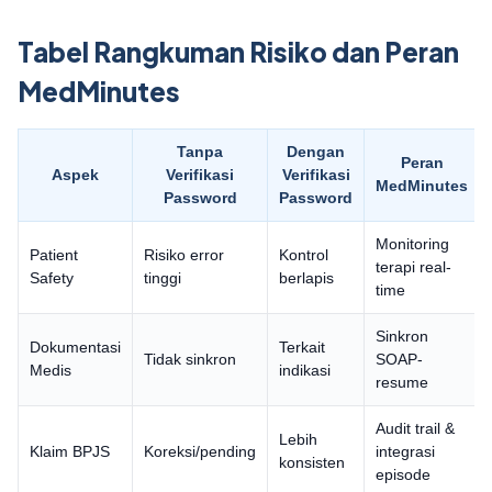
Tabel Rangkuman Risiko dan Peran
MedMinutes
Tanpa
Dengan
Peran
Aspek
Verifikasi
Verifikasi
MedMinutes
Password
Password
Monitoring
Patient
Risiko error
Kontrol
terapi real-
Safety
tinggi
berlapis
time
Sinkron
Dokumentasi
Terkait
Tidak sinkron
SOAP-
Medis
indikasi
resume
Audit trail &
Lebih
Klaim BPJS
Koreksi/pending
integrasi
konsisten
episode