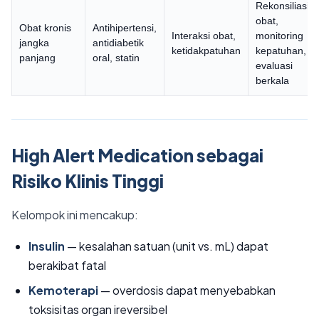
Rekonsiliasi
obat,
Obat kronis
Antihipertensi,
Interaksi obat,
monitoring
jangka
antidiabetik
ketidakpatuhan
kepatuhan,
panjang
oral, statin
evaluasi
berkala
High Alert Medication sebagai
Risiko Klinis Tinggi
Kelompok ini mencakup:
Insulin
— kesalahan satuan (unit vs. mL) dapat
berakibat fatal
Kemoterapi
— overdosis dapat menyebabkan
toksisitas organ ireversibel