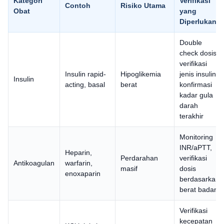
Kategori
Verifikasi
Contoh
Risiko Utama
Obat
yang
Diperlukan
Double
check dosis,
verifikasi
Insulin rapid-
Hipoglikemia
jenis insulin,
Insulin
acting, basal
berat
konfirmasi
kadar gula
darah
terakhir
Monitoring
INR/aPTT,
Heparin,
Perdarahan
verifikasi
Antikoagulan
warfarin,
masif
dosis
enoxaparin
berdasarkan
berat badan
Verifikasi
kecepatan