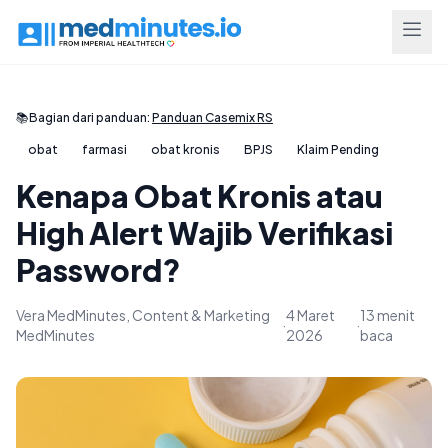
📚
Bagian dari panduan:
Panduan Casemix RS
obat
farmasi
obat kronis
BPJS
Klaim Pending
Kenapa Obat Kronis atau
High Alert Wajib Verifikasi
Password?
Vera MedMinutes, Content & Marketing
4 Maret
13 menit
·
·
MedMinutes
2026
baca