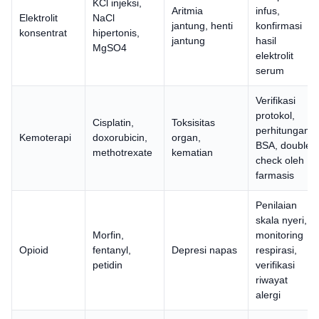
KCl injeksi,
Aritmia
infus,
Elektrolit
NaCl
jantung, henti
konfirmasi
konsentrat
hipertonis,
jantung
hasil
MgSO4
elektrolit
serum
Verifikasi
protokol,
Cisplatin,
Toksisitas
perhitungan
Kemoterapi
doxorubicin,
organ,
BSA, double
methotrexate
kematian
check oleh
farmasis
Penilaian
skala nyeri,
Morfin,
monitoring
Opioid
fentanyl,
Depresi napas
respirasi,
petidin
verifikasi
riwayat
alergi