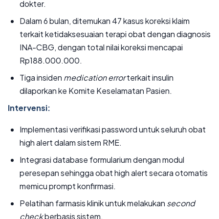
dokter.
Dalam 6 bulan, ditemukan 47 kasus koreksi klaim
terkait ketidaksesuaian terapi obat dengan diagnosis
INA-CBG, dengan total nilai koreksi mencapai
Rp188.000.000.
Tiga insiden
medication error
terkait insulin
dilaporkan ke Komite Keselamatan Pasien.
Intervensi:
Implementasi verifikasi password untuk seluruh obat
high alert dalam sistem RME.
Integrasi database formularium dengan modul
peresepan sehingga obat high alert secara otomatis
memicu prompt konfirmasi.
Pelatihan farmasis klinik untuk melakukan
second
check
berbasis sistem.