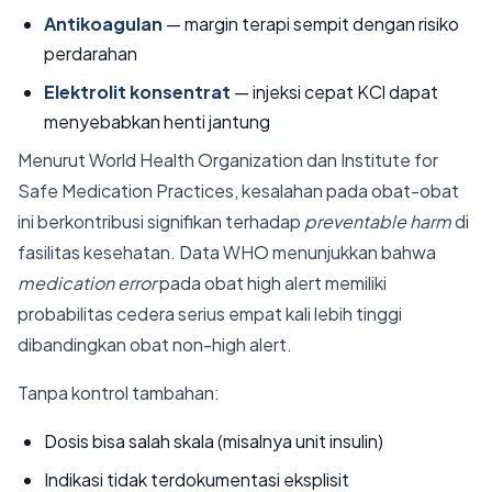
Antikoagulan
— margin terapi sempit dengan risiko
perdarahan
Elektrolit konsentrat
— injeksi cepat KCl dapat
menyebabkan henti jantung
Menurut World Health Organization dan Institute for
Safe Medication Practices, kesalahan pada obat-obat
ini berkontribusi signifikan terhadap
preventable harm
di
fasilitas kesehatan. Data WHO menunjukkan bahwa
medication error
pada obat high alert memiliki
probabilitas cedera serius empat kali lebih tinggi
dibandingkan obat non-high alert.
Tanpa kontrol tambahan:
Dosis bisa salah skala (misalnya unit insulin)
Indikasi tidak terdokumentasi eksplisit