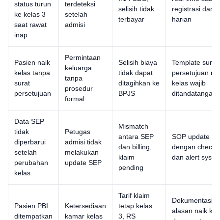
status turun
terdeteksi
selisih tidak
registrasi dan
ke kelas 3
setelah
terbayar
harian
saat rawat
admisi
inap
Permintaan
Pasien naik
Selisih biaya
Template surat
keluarga
kelas tanpa
tidak dapat
persetujuan na
tanpa
surat
ditagihkan ke
kelas wajib
prosedur
persetujuan
BPJS
ditandatangani
formal
Data SEP
Mismatch
tidak
Petugas
antara SEP
SOP update S
diperbarui
admisi tidak
dan billing,
dengan checkli
setelah
melakukan
klaim
dan alert syst
perubahan
update SEP
pending
kelas
Tarif klaim
Dokumentasi
Pasien PBI
Ketersediaan
tetap kelas
alasan naik kel
ditempatkan
kamar kelas
3, RS