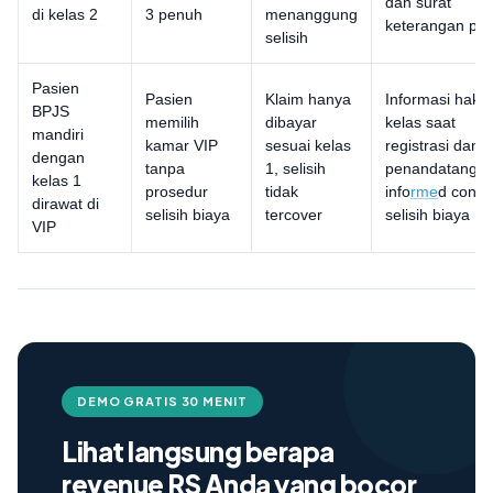
dan surat
di kelas 2
3 penuh
menanggung
keterangan pe
selisih
Pasien
Pasien
Klaim hanya
Informasi hak
BPJS
memilih
dibayar
kelas saat
mandiri
kamar VIP
sesuai kelas
registrasi dan
dengan
tanpa
1, selisih
penandatanga
kelas 1
prosedur
tidak
info
rme
d conse
dirawat di
selisih biaya
tercover
selisih biaya
VIP
DEMO GRATIS 30 MENIT
Lihat langsung berapa
revenue RS Anda yang bocor