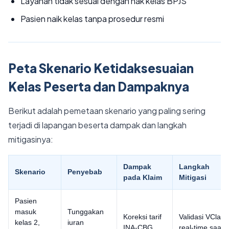
Layanan tidak sesuai dengan hak kelas BPJS
Pasien naik kelas tanpa prosedur resmi
Peta Skenario Ketidaksesuaian
Kelas Peserta dan Dampaknya
Berikut adalah pemetaan skenario yang paling sering
terjadi di lapangan beserta dampak dan langkah
mitigasinya:
Dampak
Langkah
Skenario
Penyebab
pada Klaim
Mitigasi
Pasien
masuk
Tunggakan
Koreksi tarif
Validasi VClaim
kelas 2,
iuran
INA-CBG,
real-time saat