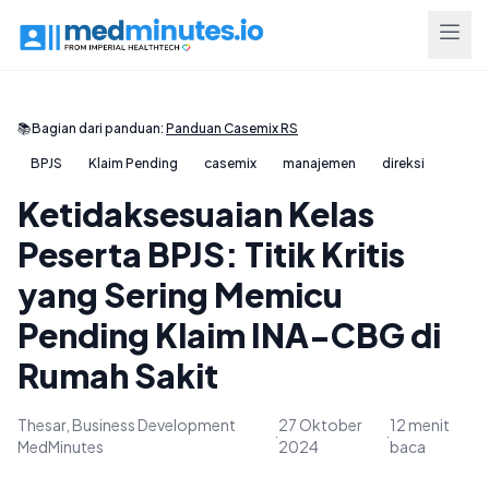
📚
Bagian dari panduan:
Panduan Casemix RS
BPJS
Klaim Pending
casemix
manajemen
direksi
Ketidaksesuaian Kelas
Peserta BPJS: Titik Kritis
yang Sering Memicu
Pending Klaim INA-CBG di
Rumah Sakit
Thesar, Business Development
27 Oktober
12 menit
·
·
MedMinutes
2024
baca