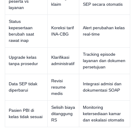
peserta vs
klaim
SEP secara otomatis
layanan
Status
kepesertaan
Koreksi tarif
Alert perubahan kelas
berubah saat
INA-CBG
real-time
rawat inap
Tracking episode
Upgrade kelas
Klarifikasi
layanan dan dokumen
tanpa prosedur
administratif
persetujuan
Revisi
Data SEP tidak
Integrasi admisi dan
resume
diperbarui
dokumentasi SOAP
medis
Selisih biaya
Monitoring
Pasien PBI di
ditanggung
ketersediaan kamar
kelas tidak sesuai
RS
dan eskalasi otomatis