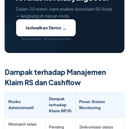
Dalam 30 menit, kami analisis data klaim RS Anda
— langsung di depan Anda.
→
Jadwalkan Demo
Tanpa biaya, tanpa kewajiban
Dampak terhadap Manajemen
Klaim RS dan Cashflow
Dampak
Risiko
Peran Sistem
terhadap
Administratif
Monitoring
Klaim BPJS
Mismatch kelas
Pending
Sinkronisasi status