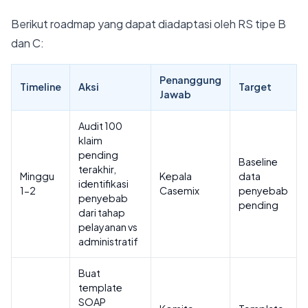
Berikut roadmap yang dapat diadaptasi oleh RS tipe B
dan C:
Penanggung
Timeline
Aksi
Target
Jawab
Audit 100
klaim
pending
Baseline
terakhir,
Minggu
Kepala
data
identifikasi
1-2
Casemix
penyebab
penyebab
pending
dari tahap
pelayanan vs
administratif
Buat
template
SOAP