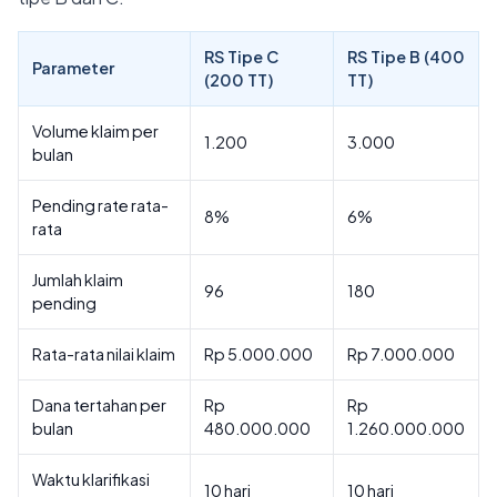
RS Tipe C
RS Tipe B (400
Parameter
(200 TT)
TT)
Volume klaim per
1.200
3.000
bulan
Pending rate rata-
8%
6%
rata
Jumlah klaim
96
180
pending
Rata-rata nilai klaim
Rp 5.000.000
Rp 7.000.000
Dana tertahan per
Rp
Rp
bulan
480.000.000
1.260.000.000
Waktu klarifikasi
10 hari
10 hari