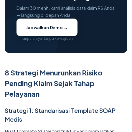
Dalam 30 menit, kami analisis data klaim RS Anda
— langsung di depan Anda.
→
Jadwalkan Demo
Tanpa biaya, tanpa kewajiban
8 Strategi Menurunkan Risiko
Pending Klaim Sejak Tahap
Pelayanan
Strategi 1: Standarisasi Template SOAP
Medis
Buat template SOAP terstruktur yang memastikan