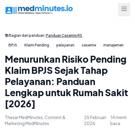
📚
Bagian dari panduan:
Panduan Casemix RS
BPJS
Klaim Pending
pelayanan
casemix
manajemen
Menurunkan Risiko Pending
Klaim BPJS Sejak Tahap
Pelayanan: Panduan
Lengkap untuk Rumah Sakit
[2026]
Thesar MedMinutes, Content &
25 Februari
14 menit
·
·
Marketing MedMinutes
2026
baca