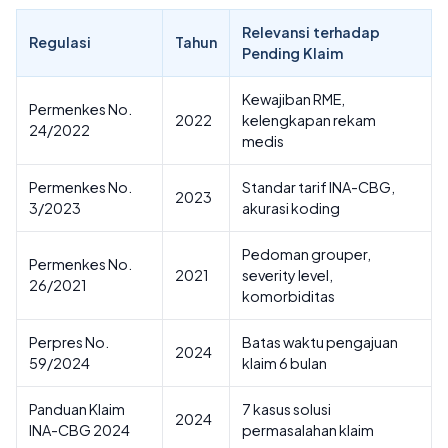
Relevansi terhadap
Regulasi
Tahun
Pending Klaim
Kewajiban RME,
Permenkes No.
2022
kelengkapan rekam
24/2022
medis
Permenkes No.
Standar tarif INA-CBG,
2023
3/2023
akurasi koding
Pedoman grouper,
Permenkes No.
2021
severity level,
26/2021
komorbiditas
Perpres No.
Batas waktu pengajuan
2024
59/2024
klaim 6 bulan
Panduan Klaim
7 kasus solusi
2024
INA-CBG 2024
permasalahan klaim