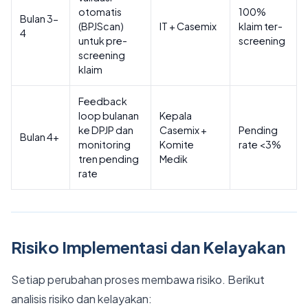
otomatis
100%
Bulan 3-
(BPJScan)
IT + Casemix
klaim ter-
4
untuk pre-
screening
screening
klaim
Feedback
loop bulanan
Kepala
ke DPJP dan
Casemix +
Pending
Bulan 4+
monitoring
Komite
rate <3%
tren pending
Medik
rate
Risiko Implementasi dan Kelayakan
Setiap perubahan proses membawa risiko. Berikut
analisis risiko dan kelayakan: