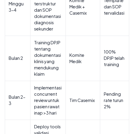
Komite
Template
Minggu
terstruktur
Medik +
dan SOP
3-4
dan SOP
Casemix
tervalidasi
dokumentasi
diagnosis
sekunder
Training DPJP
tentang
100%
dokumentasi
Komite
Bulan 2
DPJP telah
klinis yang
Medik
training
mendukung
klaim
Implementasi
concurrent
Pending
Bulan 2-
review untuk
Tim Casemix
rate turun
3
pasien rawat
2%
inap >3 hari
Deploy tools
validasi