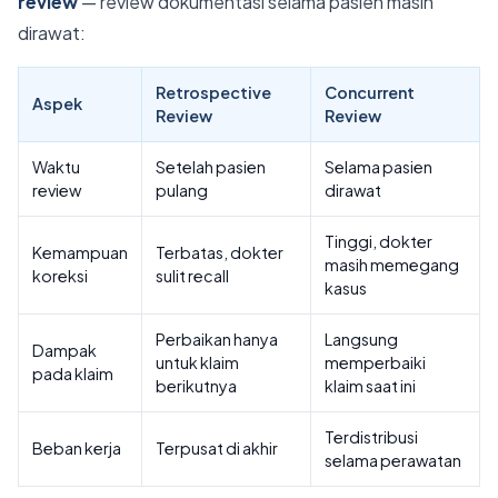
review
— review dokumentasi selama pasien masih
dirawat:
Retrospective
Concurrent
Aspek
Review
Review
Waktu
Setelah pasien
Selama pasien
review
pulang
dirawat
Tinggi, dokter
Kemampuan
Terbatas, dokter
masih memegang
koreksi
sulit recall
kasus
Perbaikan hanya
Langsung
Dampak
untuk klaim
memperbaiki
pada klaim
berikutnya
klaim saat ini
Terdistribusi
Beban kerja
Terpusat di akhir
selama perawatan