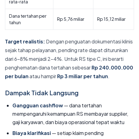
rata-rata
Dana tertahan per
Rp 5,76 miliar
Rp 15,12 miliar
tahun
Target realistis:
Dengan penguatan dokumentasi klinis
sejak tahap pelayanan, pending rate dapat diturunkan
dari 6-8% menjadi 2-4%. Untuk RS tipe C, ini berarti
penghematan dana tertahan sebesar
Rp 240.000.000
per bulan
atau hampir
Rp 3 miliar per tahun
.
Dampak Tidak Langsung
Gangguan cashflow
— dana tertahan
mempengaruhi kemampuan RS membayar supplier,
gaji karyawan, dan biaya operasional tepat waktu
Biaya klarifikasi
— setiap klaim pending