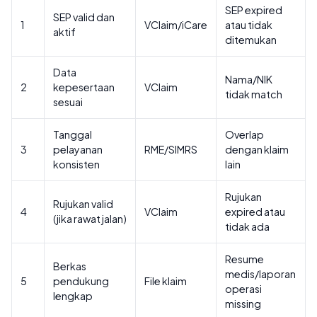
SEP expired
SEP valid dan
1
VClaim/iCare
atau tidak
aktif
ditemukan
Data
Nama/NIK
2
kepesertaan
VClaim
tidak match
sesuai
Tanggal
Overlap
3
pelayanan
RME/SIMRS
dengan klaim
konsisten
lain
Rujukan
Rujukan valid
4
VClaim
expired atau
(jika rawat jalan)
tidak ada
Resume
Berkas
medis/laporan
5
pendukung
File klaim
operasi
lengkap
missing