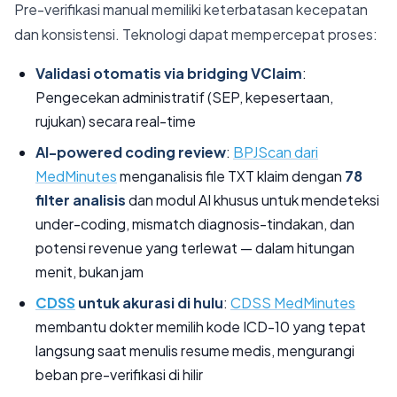
Pre-verifikasi manual memiliki keterbatasan kecepatan
dan konsistensi. Teknologi dapat mempercepat proses:
Validasi otomatis via bridging VClaim
:
Pengecekan administratif (SEP, kepesertaan,
rujukan) secara real-time
AI-powered coding review
:
BPJScan dari
MedMinutes
menganalisis file TXT klaim dengan
78
filter analisis
dan modul AI khusus untuk mendeteksi
under-coding, mismatch diagnosis-tindakan, dan
potensi revenue yang terlewat — dalam hitungan
menit, bukan jam
CDSS
untuk akurasi di hulu
:
CDSS MedMinutes
membantu dokter memilih kode ICD-10 yang tepat
langsung saat menulis resume medis, mengurangi
beban pre-verifikasi di hilir