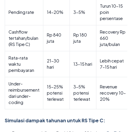
Turun 10-15
Pending rate
14-20%
3-5%
poin
persentase
Cashflow
Recovery Rp
Rp 840
Rp 180
tertahan/bulan
660
juta
juta
(RS Tipe C)
juta/bulan
Rata-rata
21-30
Lebih cepat
waktu
13-15 hari
hari
7-15 hari
pembayaran
Under-
15-25%
3-5%
Revenue
reimbursement
potensi
potensi
recovery 10-
dari under-
terlewat
terlewat
20%
coding
Simulasi dampak tahunan untuk RS Tipe C: