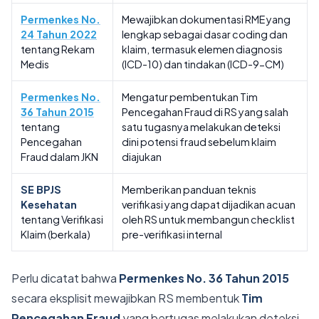
Permenkes No.
Mewajibkan dokumentasi RME yang
24 Tahun 2022
lengkap sebagai dasar coding dan
tentang Rekam
klaim, termasuk elemen diagnosis
Medis
(ICD-10) dan tindakan (ICD-9-CM)
Permenkes No.
Mengatur pembentukan Tim
36 Tahun 2015
Pencegahan Fraud di RS yang salah
tentang
satu tugasnya melakukan deteksi
Pencegahan
dini potensi fraud sebelum klaim
Fraud dalam JKN
diajukan
SE BPJS
Memberikan panduan teknis
Kesehatan
verifikasi yang dapat dijadikan acuan
tentang Verifikasi
oleh RS untuk membangun checklist
Klaim (berkala)
pre-verifikasi internal
Perlu dicatat bahwa
Permenkes No. 36 Tahun 2015
secara eksplisit mewajibkan RS membentuk
Tim
Pencegahan Fraud
yang bertugas melakukan deteksi,