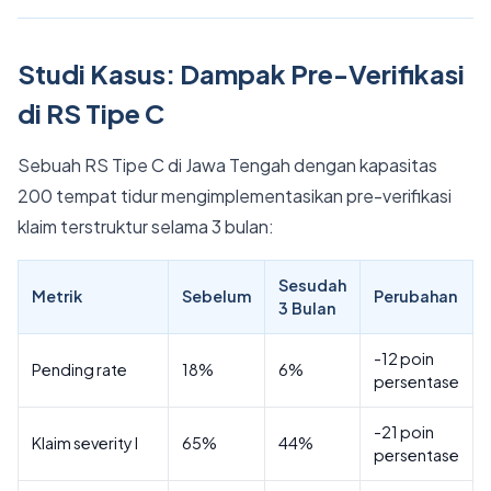
Studi Kasus: Dampak Pre-Verifikasi
di RS Tipe C
Sebuah RS Tipe C di Jawa Tengah dengan kapasitas
200 tempat tidur mengimplementasikan pre-verifikasi
klaim terstruktur selama 3 bulan:
Sesudah
Metrik
Sebelum
Perubahan
3 Bulan
-12 poin
Pending rate
18%
6%
persentase
-21 poin
Klaim severity I
65%
44%
persentase