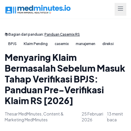
📚
Bagian dari panduan:
Panduan Casemix RS
BPJS
Klaim Pending
casemix
manajemen
direksi
Menyaring Klaim
Bermasalah Sebelum Masuk
Tahap Verifikasi BPJS:
Panduan Pre-Verifikasi
Klaim RS [2026]
Thesar MedMinutes, Content &
25 Februari
13 menit
·
·
Marketing MedMinutes
2026
baca