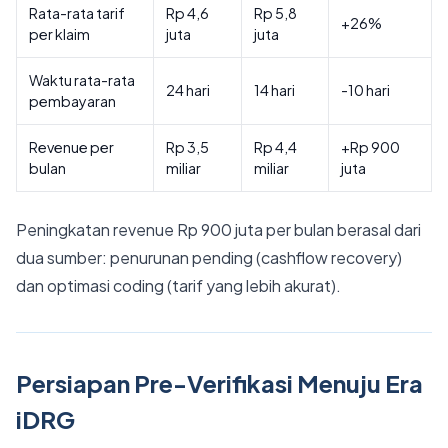
Rata-rata tarif
Rp 4,6
Rp 5,8
+26%
per klaim
juta
juta
Waktu rata-rata
24 hari
14 hari
-10 hari
pembayaran
Revenue per
Rp 3,5
Rp 4,4
+Rp 900
bulan
miliar
miliar
juta
Peningkatan revenue Rp 900 juta per bulan berasal dari
dua sumber: penurunan pending (cashflow recovery)
dan optimasi coding (tarif yang lebih akurat).
Persiapan Pre-Verifikasi Menuju Era
iDRG