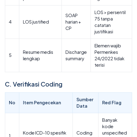
LOS > persentil
SOAP
75 tanpa
4
LOS justified
harian +
catatan
CP
justifikasi
Elemen wajib
Resume medis
Discharge
Permenkes
5
lengkap
summary
24/2022 tidak
terisi
C. Verifikasi Coding
Sumber
No
Item Pengecekan
Red Flag
Data
Banyak
kode
Kode ICD-10 spesifik
Coding
unspecified
1