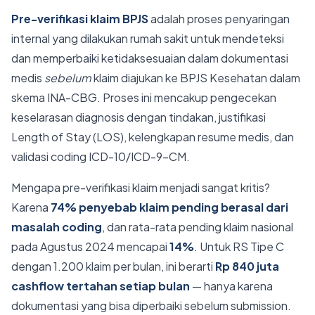
Pre-verifikasi klaim BPJS
adalah proses penyaringan
internal yang dilakukan rumah sakit untuk mendeteksi
dan memperbaiki ketidaksesuaian dalam dokumentasi
medis
sebelum
klaim diajukan ke BPJS Kesehatan dalam
skema INA-CBG. Proses ini mencakup pengecekan
keselarasan diagnosis dengan tindakan, justifikasi
Length of Stay (LOS), kelengkapan resume medis, dan
validasi coding ICD-10/ICD-9-CM.
Mengapa pre-verifikasi klaim menjadi sangat kritis?
Karena
74% penyebab klaim pending berasal dari
masalah coding
, dan rata-rata pending klaim nasional
pada Agustus 2024 mencapai
14%
. Untuk RS Tipe C
dengan 1.200 klaim per bulan, ini berarti
Rp 840 juta
cashflow tertahan setiap bulan
— hanya karena
dokumentasi yang bisa diperbaiki sebelum submission.