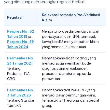
yang didukung oleh kerangka regulasi berikut:
Relevansi terhadap Pre-Verifikasi
Regulasi
Klaim
Perpres No. 82
Mengatur prosedur pengajuan dan
Tahun 2018
jo.
pembayaran klaim JKN, termasuk
Perpres No. 59
kewajiban RS menyampaikan klaim
Tahun 2024
yang memenuhi ketentuan
Permenkes No.
Menetapkan kaidah coding yang
26 Tahun 2021
menjadi acuan verifikasi: kode
tentang
diagnosis primer/sekunder,
Pedoman INA-
prosedur, dan aturan episode
CBG
perawatan
Permenkes No.
Menetapkan tarif INA-CBG yang
3 Tahun 2023
menjadi dasar perhitungan klaim,
tentang Standar
termasuk tarif regional dan special
Tarif JKN
group