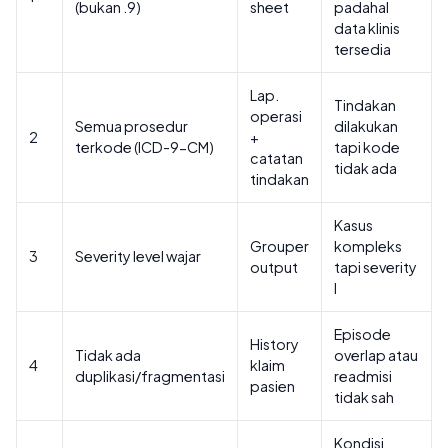
(bukan .9)
sheet
padahal
data klinis
tersedia
Lap.
Tindakan
operasi
Semua prosedur
dilakukan
2
+
terkode (ICD-9-CM)
tapi kode
catatan
tidak ada
tindakan
Kasus
Grouper
kompleks
3
Severity level wajar
output
tapi severity
I
Episode
History
Tidak ada
overlap atau
4
klaim
duplikasi/fragmentasi
readmisi
pasien
tidak sah
Kondisi