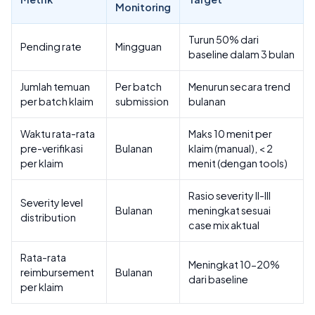
Monitoring
Turun 50% dari
Pending rate
Mingguan
baseline dalam 3 bulan
Jumlah temuan
Per batch
Menurun secara trend
per batch klaim
submission
bulanan
Waktu rata-rata
Maks 10 menit per
pre-verifikasi
Bulanan
klaim (manual), < 2
per klaim
menit (dengan tools)
Rasio severity II-III
Severity level
Bulanan
meningkat sesuai
distribution
case mix aktual
Rata-rata
Meningkat 10-20%
reimbursement
Bulanan
dari baseline
per klaim