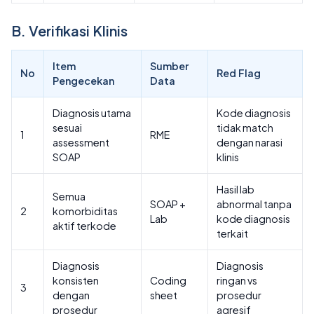
B. Verifikasi Klinis
Item
Sumber
No
Red Flag
Pengecekan
Data
Diagnosis utama
Kode diagnosis
sesuai
tidak match
1
RME
assessment
dengan narasi
SOAP
klinis
Hasil lab
Semua
SOAP +
abnormal tanpa
2
komorbiditas
Lab
kode diagnosis
aktif terkode
terkait
Diagnosis
Diagnosis
konsisten
Coding
ringan vs
3
dengan
sheet
prosedur
prosedur
agresif