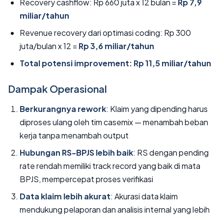
Recovery cashflow: Rp 660 juta x 12 bulan =
Rp 7,9
miliar/tahun
Revenue recovery dari optimasi coding: Rp 300
juta/bulan x 12 =
Rp 3,6 miliar/tahun
Total potensi improvement: Rp 11,5 miliar/tahun
Dampak Operasional
Berkurangnya rework
: Klaim yang dipending harus
diproses ulang oleh tim casemix — menambah beban
kerja tanpa menambah output
Hubungan RS-BPJS lebih baik
: RS dengan pending
rate rendah memiliki track record yang baik di mata
BPJS, mempercepat proses verifikasi
Data klaim lebih akurat
: Akurasi data klaim
mendukung pelaporan dan analisis internal yang lebih