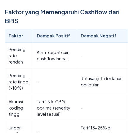
Faktor yang Memengaruhi Cashflow dari
BPJS
Faktor
Dampak Positif
Dampak Negatif
Pending
Klaim cepat cair,
rate
-
cashflow lancar
rendah
Pending
Ratusan juta tertahan
rate tinggi
-
per bulan
(>10%)
Akurasi
Tarif INA-CBG
koding
optimal (severity
-
tinggi
level sesuai)
Under-
Tarif 15-25% di
-