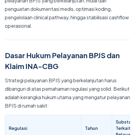
pelayanan BPJS yang berkelanjutan, mulai dari
penguatan dokumentasi medis, optimasi koding,
pengelolaan clinical pathway, hingga stabilisasi cashflow
operasional.
Dasar Hukum Pelayanan BPJS dan
Klaim INA-CBG
Strategi pelayanan BPJS yang berkelanjutan harus
dibangun di atas pemahaman regulasi yang solid. Berikut
adalah kerangka hukum utama yang mengatur pelayanan
BPJS di rumah sakit:
Substans
Regulasi
Tahun
Terkait
Pelayana