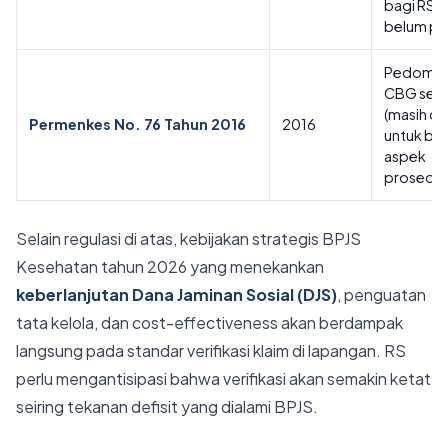
bagi RS 
belum pa
Pedoman
CBG seb
(masih di
Permenkes No. 76 Tahun 2016
2016
untuk be
aspek
prosedur
Selain regulasi di atas, kebijakan strategis BPJS
Kesehatan tahun 2026 yang menekankan
keberlanjutan Dana Jaminan Sosial (DJS)
, penguatan
tata kelola, dan cost-effectiveness akan berdampak
langsung pada standar verifikasi klaim di lapangan. RS
perlu mengantisipasi bahwa verifikasi akan semakin ketat
seiring tekanan defisit yang dialami BPJS.