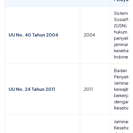
Sistem J
Sosial Na
(SJSN): d
hukum
UU No. 40 Tahun 2004
2004
penyele
jaminan
kesehata
Indonesi
Badan
Penyelen
Jaminan S
UU No. 24 Tahun 2011
2011
kewajiba
bekerja 
dengan B
Kesehata
Jaminan
Kesehata