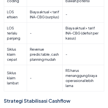
coding
bawah potensi
LOS
Biaya aktual < tarif
-
efisien
INA-CBG (surplus)
LOS
Biaya aktual > tarif
terlalu
-
INA-CBG (defisit per
panjang
kasus)
Siklus
Revenue
klaim
predictable, cash
-
cepat
planning mudah
RS harus
Siklus
menanggung biaya
klaim
-
operasional lebih
lambat
lama
Strategi Stabilisasi Cashflow