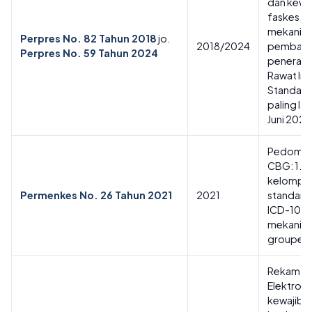
dan kewa
faskes,
mekanis
Perpres No. 82 Tahun 2018
jo.
2018/2024
pembaya
Perpres No. 59 Tahun 2024
penerapa
Rawat In
Standar (
paling la
Juni 2025
Pedoman
CBG: 1.0
kelompok
Permenkes No. 26 Tahun 2021
2021
standar 
ICD-10,
mekanis
grouper d
Rekam M
Elektroni
kewajiba