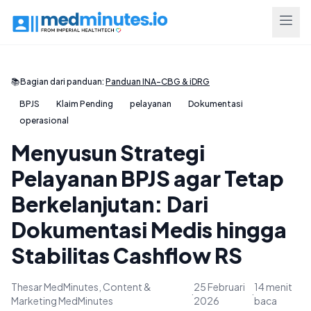
📚
Bagian dari panduan:
Panduan INA-CBG & iDRG
BPJS
Klaim Pending
pelayanan
Dokumentasi
operasional
Menyusun Strategi
Pelayanan BPJS agar Tetap
Berkelanjutan: Dari
Dokumentasi Medis hingga
Stabilitas Cashflow RS
Thesar MedMinutes, Content &
25 Februari
14 menit
·
·
Marketing MedMinutes
2026
baca