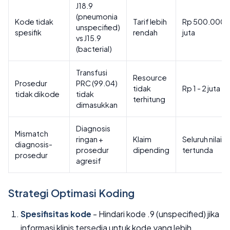
J18.9
(pneumonia
Kode tidak
Tarif lebih
Rp 500.000 - 
unspecified)
spesifik
rendah
juta
vs J15.9
(bacterial)
Transfusi
Resource
Prosedur
PRC (99.04)
tidak
Rp 1 - 2 juta
tidak dikode
tidak
terhitung
dimasukkan
Diagnosis
Mismatch
ringan +
Klaim
Seluruh nilai k
diagnosis-
prosedur
dipending
tertunda
prosedur
agresif
Strategi Optimasi Koding
Spesifisitas kode
- Hindari kode .9 (unspecified) jika
informasi klinis tersedia untuk kode yang lebih