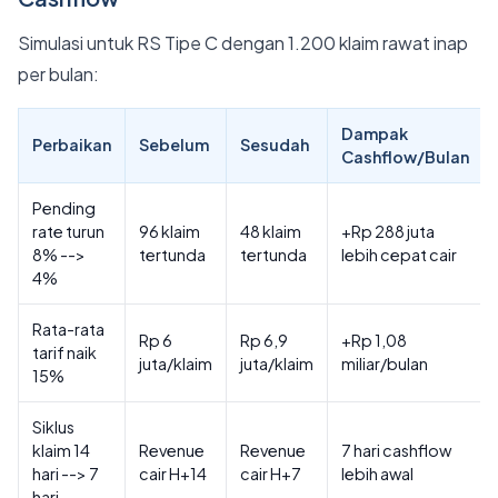
Simulasi untuk RS Tipe C dengan 1.200 klaim rawat inap
per bulan:
Dampak
Perbaikan
Sebelum
Sesudah
Cashflow/Bulan
Pending
rate turun
96 klaim
48 klaim
+Rp 288 juta
8% -->
tertunda
tertunda
lebih cepat cair
4%
Rata-rata
Rp 6
Rp 6,9
+Rp 1,08
tarif naik
juta/klaim
juta/klaim
miliar/bulan
15%
Siklus
klaim 14
Revenue
Revenue
7 hari cashflow
hari --> 7
cair H+14
cair H+7
lebih awal
hari