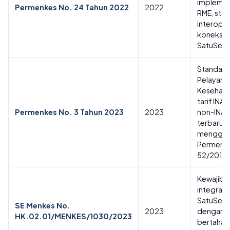
implemen
Permenkes No. 24 Tahun 2022
2022
RME, sta
interoper
koneksi
SatuSeha
Standar T
Pelayana
Kesehata
tarif IN
Permenkes No. 3 Tahun 2023
2023
non-INA
terbaru d
menggan
Permenk
52/2016
Kewajiba
integrasi
SatuSeha
SE Menkes No.
2023
dengan t
HK.02.01/MENKES/1030/2023
bertahap,