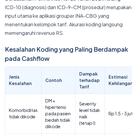
ICD-10 (diagnosis) dan ICD-9-CM (prosedur) merupakan
input utama ke aplikasi grouper INA-CBG yang
menentukan kelompok tarif. Akurasi koding langsung
memengaruhi revenue RS.
Kesalahan Koding yang Paling Berdampak
pada Cashflow
Dampak
Jenis
Estimasi
Contoh
terhadap
Kesalahan
Kehilangan/
Tarif
DM +
Severity
hipertensi
Komorbiditas
level tidak
pada pasien
Rp 1,5 - 3 juta
tidak dikode
naik
bedah tidak
(tetap I)
dikode