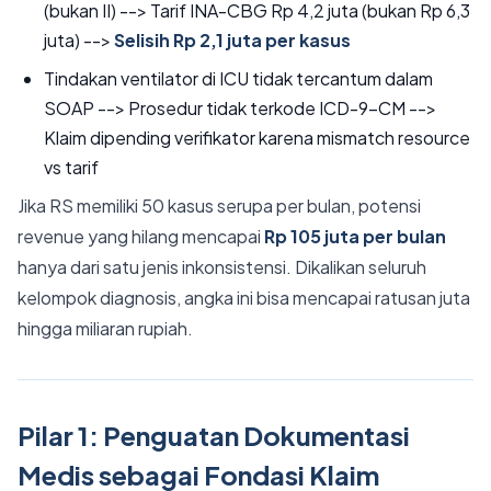
(bukan II) --> Tarif INA-CBG Rp 4,2 juta (bukan Rp 6,3
juta) -->
Selisih Rp 2,1 juta per kasus
Tindakan ventilator di ICU tidak tercantum dalam
SOAP --> Prosedur tidak terkode ICD-9-CM -->
Klaim dipending verifikator karena mismatch resource
vs tarif
Jika RS memiliki 50 kasus serupa per bulan, potensi
revenue yang hilang mencapai
Rp 105 juta per bulan
hanya dari satu jenis inkonsistensi. Dikalikan seluruh
kelompok diagnosis, angka ini bisa mencapai ratusan juta
hingga miliaran rupiah.
Pilar 1: Penguatan Dokumentasi
Medis sebagai Fondasi Klaim