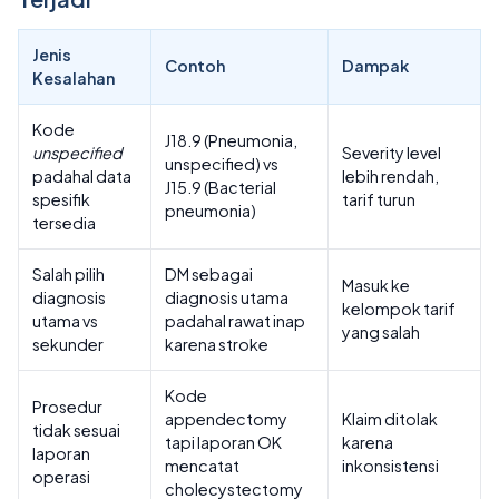
Jenis
Contoh
Dampak
Kesalahan
Kode
J18.9 (Pneumonia,
unspecified
Severity level
unspecified) vs
padahal data
lebih rendah,
J15.9 (Bacterial
spesifik
tarif turun
pneumonia)
tersedia
Salah pilih
DM sebagai
Masuk ke
diagnosis
diagnosis utama
kelompok tarif
utama vs
padahal rawat inap
yang salah
sekunder
karena stroke
Kode
Prosedur
appendectomy
Klaim ditolak
tidak sesuai
tapi laporan OK
karena
laporan
mencatat
inkonsistensi
operasi
cholecystectomy