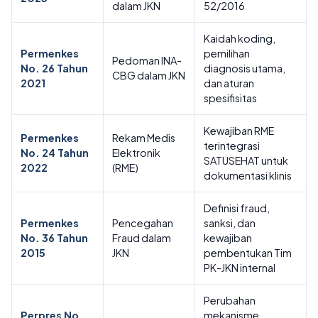
dalam JKN
52/2016
Kaidah koding,
Permenkes
pemilihan
Pedoman INA-
No. 26 Tahun
diagnosis utama,
CBG dalam JKN
2021
dan aturan
spesifisitas
Kewajiban RME
Permenkes
Rekam Medis
terintegrasi
No. 24 Tahun
Elektronik
SATUSEHAT untuk
2022
(RME)
dokumentasi klinis
Definisi fraud,
Permenkes
Pencegahan
sanksi, dan
No. 36 Tahun
Fraud dalam
kewajiban
2015
JKN
pembentukan Tim
PK-JKN internal
Perubahan
Perpres No.
mekanisme