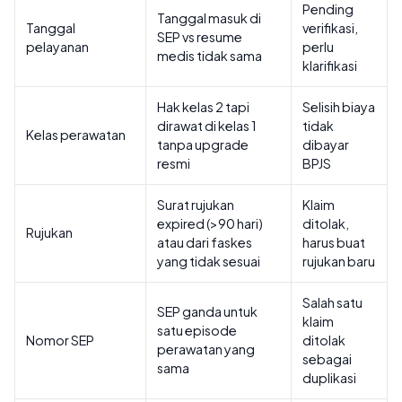
Pending
Tanggal masuk di
Tanggal
verifikasi,
SEP vs resume
pelayanan
perlu
medis tidak sama
klarifikasi
Hak kelas 2 tapi
Selisih biaya
dirawat di kelas 1
tidak
Kelas perawatan
tanpa upgrade
dibayar
resmi
BPJS
Surat rujukan
Klaim
expired (>90 hari)
ditolak,
Rujukan
atau dari faskes
harus buat
yang tidak sesuai
rujukan baru
Salah satu
SEP ganda untuk
klaim
satu episode
Nomor SEP
ditolak
perawatan yang
sebagai
sama
duplikasi