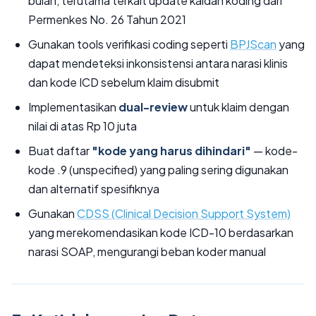
bulan, terutama terkait update kaidah koding dari
Permenkes No. 26 Tahun 2021
Gunakan tools verifikasi coding seperti
BPJScan
yang
dapat mendeteksi inkonsistensi antara narasi klinis
dan kode ICD sebelum klaim disubmit
Implementasikan
dual-review
untuk klaim dengan
nilai di atas Rp 10 juta
Buat daftar
"kode yang harus dihindari"
— kode-
kode .9 (unspecified) yang paling sering digunakan
dan alternatif spesifiknya
Gunakan
CDSS (Clinical Decision Support System)
yang merekomendasikan kode ICD-10 berdasarkan
narasi SOAP, mengurangi beban koder manual