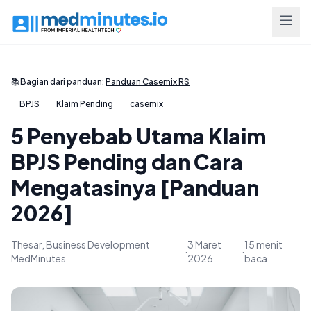
📚
Bagian dari panduan:
Panduan Casemix RS
BPJS
Klaim Pending
casemix
5 Penyebab Utama Klaim
BPJS Pending dan Cara
Mengatasinya [Panduan
2026]
Thesar, Business Development
3 Maret
15 menit
·
·
MedMinutes
2026
baca