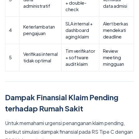
+ double-
administratif
data admisi
check
SLA internal +
Alert berkas
Keterlambatan
4
dashboard
mendekati
pengajuan
aging klaim
deadline
Tim verifikator
Review
Verifikasi internal
5
+ software
meeting
tidak optimal
audit klaim
mingguan
Dampak Finansial Klaim Pending
terhadap Rumah Sakit
Untuk memahami urgensi penanganan klaim pending,
berikut simulasi dampak finansial pada RS Tipe C dengan