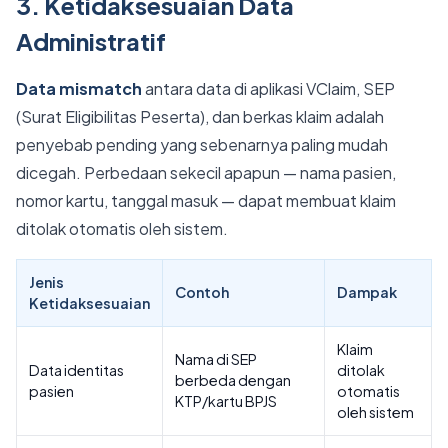
3. Ketidaksesuaian Data
Administratif
Data mismatch
antara data di aplikasi VClaim, SEP
(Surat Eligibilitas Peserta), dan berkas klaim adalah
penyebab pending yang sebenarnya paling mudah
dicegah. Perbedaan sekecil apapun — nama pasien,
nomor kartu, tanggal masuk — dapat membuat klaim
ditolak otomatis oleh sistem.
Jenis
Contoh
Dampak
Ketidaksesuaian
Klaim
Nama di SEP
Data identitas
ditolak
berbeda dengan
pasien
otomatis
KTP/kartu BPJS
oleh sistem