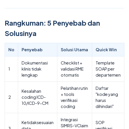
Rangkuman: 5 Penyebab dan
Solusinya
No
Penyebab
Solusi Utama
Quick Win
Dokumentasi
Checklist +
Template
1
klinis tidak
validasi RME
SOAP per
lengkap
otomatis
departemen
Pelatihan rutin
Daftar
Kesalahan
+ tools
"kode yang
2
coding ICD-
verifikasi
harus
10/ICD-9-CM
coding
dihindari"
Integrasi
Ketidaksesuaian
SOP
SIMRS-VClaim
3
data
verifikasi