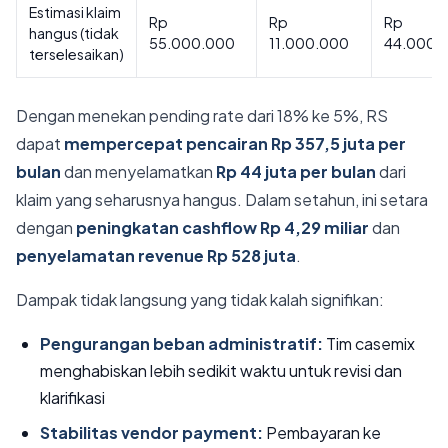
Estimasi klaim
Rp
Rp
Rp
hangus (tidak
55.000.000
11.000.000
44.000.
terselesaikan)
Dengan menekan pending rate dari 18% ke 5%, RS
dapat
mempercepat pencairan Rp 357,5 juta per
bulan
dan menyelamatkan
Rp 44 juta per bulan
dari
klaim yang seharusnya hangus. Dalam setahun, ini setara
dengan
peningkatan cashflow Rp 4,29 miliar
dan
penyelamatan revenue Rp 528 juta
.
Dampak tidak langsung yang tidak kalah signifikan:
Pengurangan beban administratif:
Tim casemix
menghabiskan lebih sedikit waktu untuk revisi dan
klarifikasi
Stabilitas vendor payment:
Pembayaran ke