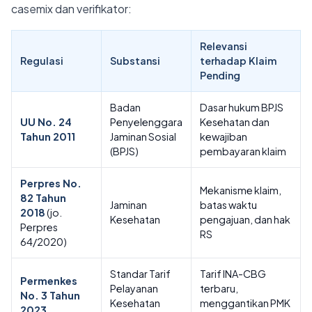
casemix dan verifikator:
Relevansi
Regulasi
Substansi
terhadap Klaim
Pending
Badan
Dasar hukum BPJS
UU No. 24
Penyelenggara
Kesehatan dan
Tahun 2011
Jaminan Sosial
kewajiban
(BPJS)
pembayaran klaim
Perpres No.
Mekanisme klaim,
82 Tahun
Jaminan
batas waktu
2018
(jo.
Kesehatan
pengajuan, dan hak
Perpres
RS
64/2020)
Standar Tarif
Tarif INA-CBG
Permenkes
Pelayanan
terbaru,
No. 3 Tahun
Kesehatan
menggantikan PMK
2023