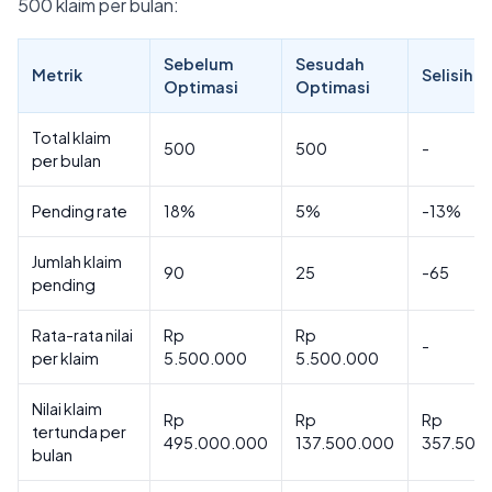
500 klaim per bulan:
Sebelum
Sesudah
Metrik
Selisih
Optimasi
Optimasi
Total klaim
500
500
-
per bulan
Pending rate
18%
5%
-13%
Jumlah klaim
90
25
-65
pending
Rata-rata nilai
Rp
Rp
-
per klaim
5.500.000
5.500.000
Nilai klaim
Rp
Rp
Rp
tertunda per
495.000.000
137.500.000
357.500
bulan