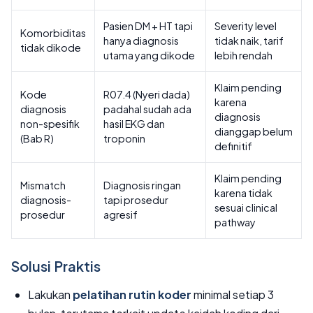
Pasien DM + HT tapi
Severity level
Komorbiditas
hanya diagnosis
tidak naik, tarif
tidak dikode
utama yang dikode
lebih rendah
Klaim pending
Kode
R07.4 (Nyeri dada)
karena
diagnosis
padahal sudah ada
diagnosis
non-spesifik
hasil EKG dan
dianggap belum
(Bab R)
troponin
definitif
Klaim pending
Mismatch
Diagnosis ringan
karena tidak
diagnosis-
tapi prosedur
sesuai clinical
prosedur
agresif
pathway
Solusi Praktis
Lakukan
pelatihan rutin koder
minimal setiap 3