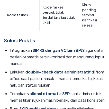
Klaim
Kode faskes
pending
perujuk tidak
Kode faskes
sampai
terdaftar atau tidak
klarifikasi
aktif
selesai
Solusi Praktis
Integrasikan
SIMRS dengan VClaim BPJS
agar data
pasien otomatis tersinkronisasi dan mengurangi input
manual
Lakukan
double-check data administratif
di front
office saat pasien masuk — nama, nomor kartu, kelas
hak, dan status rujukan
Terapkan
validasi otomatis SEP
saat admisi untuk
memastikan rujukan masih berlaku dan data konsisten
Buat
SOP verifikasi data
yang wajib dijalankan