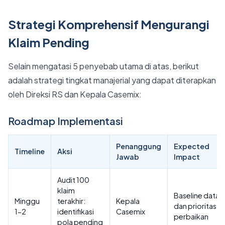
Strategi Komprehensif Mengurangi
Klaim Pending
Selain mengatasi 5 penyebab utama di atas, berikut
adalah strategi tingkat manajerial yang dapat diterapkan
oleh Direksi RS dan Kepala Casemix:
Roadmap Implementasi
Penanggung
Expected
Timeline
Aksi
Jawab
Impact
Audit 100
klaim
Baseline data
Minggu
terakhir:
Kepala
dan prioritas
1-2
identifikasi
Casemix
perbaikan
pola pending