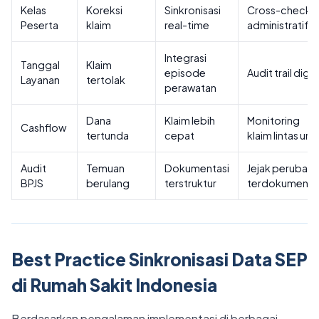
Kelas
Koreksi
Sinkronisasi
Cross-check
Peserta
klaim
real-time
administratif
Integrasi
Tanggal
Klaim
episode
Audit trail digit
Layanan
tertolak
perawatan
Dana
Klaim lebih
Monitoring
Cashflow
tertunda
cepat
klaim lintas unit
Audit
Temuan
Dokumentasi
Jejak perubah
BPJS
berulang
terstruktur
terdokumenta
Best Practice Sinkronisasi Data SEP
di Rumah Sakit Indonesia
Berdasarkan pengalaman implementasi di berbagai