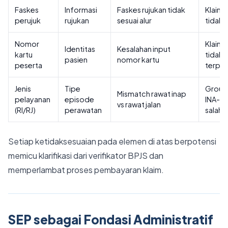
Faskes
Informasi
Faskes rujukan tidak
Klaim
perujuk
rujukan
sesuai alur
tidak v
Nomor
Klaim
Identitas
Kesalahan input
kartu
tidak
pasien
nomor kartu
peserta
terpr
Jenis
Tipe
Group
Mismatch rawat inap
pelayanan
episode
INA-C
vs rawat jalan
(RI/RJ)
perawatan
salah
Setiap ketidaksesuaian pada elemen di atas berpotensi
memicu klarifikasi dari verifikator BPJS dan
memperlambat proses pembayaran klaim.
SEP sebagai Fondasi Administratif