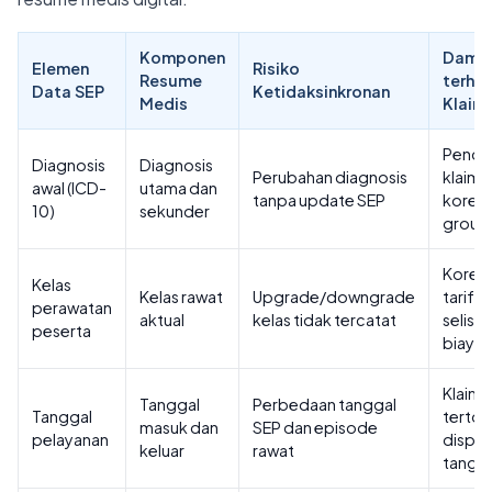
Komponen
Damp
Elemen
Risiko
Resume
terha
Data SEP
Ketidaksinkronan
Medis
Klaim
Pendi
Diagnosis
Diagnosis
Perubahan diagnosis
klaim,
awal (ICD-
utama dan
tanpa update SEP
koreks
10)
sekunder
group
Koreks
Kelas
Kelas rawat
Upgrade/downgrade
tarif,
perawatan
aktual
kelas tidak tercatat
selisih
peserta
biaya
Klaim
Tanggal
Perbedaan tanggal
Tanggal
tertol
masuk dan
SEP dan episode
pelayanan
dispu
keluar
rawat
tangg