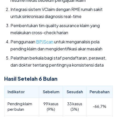
resume medis sebelum pengajuan klaim
Integrasi sistem VClaim dengan RME rumah sakit
untuk sinkronisasi diagnosis real-time
Pembentukan tim quality assurance klaim yang
melakukan cross-check harian
Penggunaan
BPJScan
untuk menganalisis pola
pending klaim dan mengidentifikasi akar masalah
Pelatihan berkala bagi staf pendaftaran, perawat,
dan dokter tentang pentingnya konsistensi data
Hasil Setelah 6 Bulan
Indikator
Sebelum
Sesudah
Perubahan
Pending klaim
99 kasus
33 kasus
-66,7%
per bulan
(9%)
(3%)