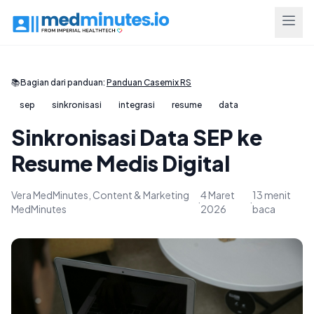
📚
Bagian dari panduan:
Panduan Casemix RS
sep
sinkronisasi
integrasi
resume
data
Sinkronisasi Data SEP ke
Resume Medis Digital
Vera MedMinutes, Content & Marketing
4 Maret
13 menit
·
·
MedMinutes
2026
baca