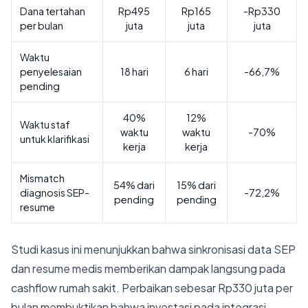
Dana tertahan
Rp495
Rp165
-Rp330
per bulan
juta
juta
juta
Waktu
penyelesaian
18 hari
6 hari
-66,7%
pending
40%
12%
Waktu staf
waktu
waktu
-70%
untuk klarifikasi
kerja
kerja
Mismatch
54% dari
15% dari
diagnosis SEP-
-72,2%
pending
pending
resume
Studi kasus ini menunjukkan bahwa sinkronisasi data SEP
dan resume medis memberikan dampak langsung pada
cashflow rumah sakit. Perbaikan sebesar Rp330 juta per
bulan membuktikan bahwa investasi pada integrasi