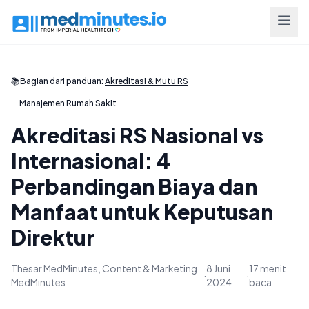
📚
Bagian dari panduan:
Akreditasi & Mutu RS
Manajemen Rumah Sakit
Akreditasi RS Nasional vs
Internasional: 4
Perbandingan Biaya dan
Manfaat untuk Keputusan
Direktur
Thesar MedMinutes, Content & Marketing
8 Juni
17 menit
·
·
MedMinutes
2024
baca