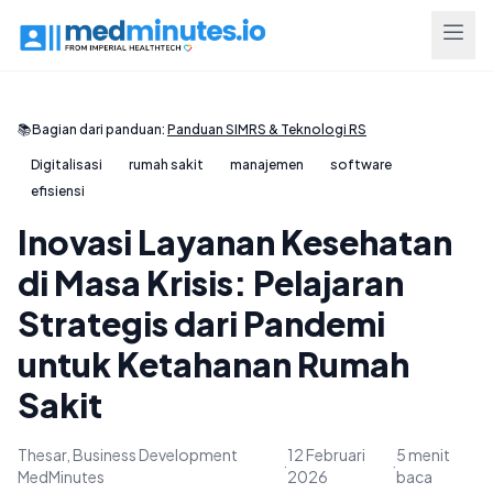
📚
Bagian dari panduan:
Panduan SIMRS & Teknologi RS
Digitalisasi
rumah sakit
manajemen
software
efisiensi
Inovasi Layanan Kesehatan
di Masa Krisis: Pelajaran
Strategis dari Pandemi
untuk Ketahanan Rumah
Sakit
Thesar, Business Development
12 Februari
5 menit
·
·
MedMinutes
2026
baca