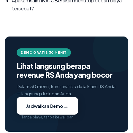
Apakah klaim INA-CBG akan menutup beban biaya
tersebut?
DEMO GRATIS 30 MENIT
Lihat langsung berapa
revenue RS Anda yang bocor
Dalam 30 menit, kami analisis data klaim RS Anda
— langsung di depan Anda.
→
Jadwalkan Demo
Tanpa biaya, tanpa kewajiban