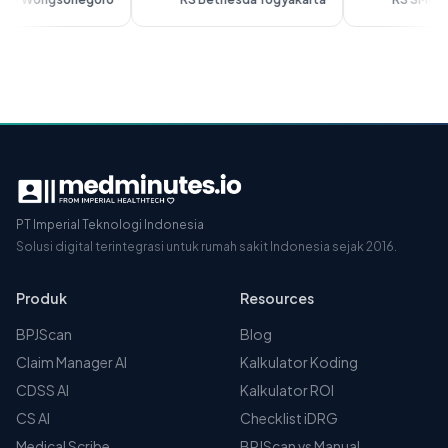
PT Imperial Teknologi Indonesia
Solusi digital terintegrasi untuk rumah sakit Indonesia sejak 2016.
Produk
Resources
BPJScan
Blog
Claim Manager AI
Kalkulator Koding
CDSS AI
Kalkulator ROI
CS AI
Checklist iDRG
Medical Scribe
BPJScan vs Manual