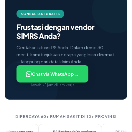
KONSULTASI GRATIS
Frustasi dengan vendor
SIMRS Anda?
Ceritakan situasi RS Anda. Dalam demo 30
menit, kami tunjukkan berapa yang bisa dihemat
— langsung dari data klaim Anda.
→
Chat via WhatsApp
Jawab < 1 jam di jam kerja
DIPERCAYA 60+ RUMAH SAKIT DI 10+ PROVINSI
gsonegoro
RS Bethesda Yogyakarta
RS SMC Telogorej