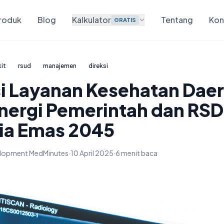
roduk
Blog
Kalkulator
Tentang
Kon
GRATIS
it
rsud
manajemen
direksi
si Layanan Kesehatan Dae
inergi Pemerintah dan RS
ia Emas 2045
velopment MedMinutes
·
10 April 2025
·
6 menit baca