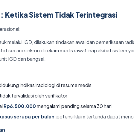
 Ketika Sistem Tidak Terintegrasi
rasional:
k melalui IGD, dilakukan tindakan awal dan pemeriksaan radio
catat secara sinkron di rekam medis rawat inap akibat sistem ya
 unit IGD dan bangsal.
didukung indikasi radiologi di resume medis
ak tervalidasi oleh verifikator
ai
Rp6.500.000
mengalami pending selama 30 hari
kasus serupa per bulan
, potensi klaim tertunda dapat menc
lan