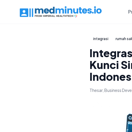
P
integrasi
rumah sak
Integra
Kunci S
Indones
Thesar, Business De