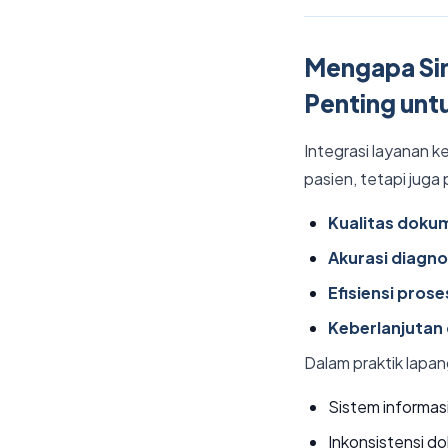
Mengapa Sin
Penting unt
Integrasi layanan 
pasien, tetapi juga
Kualitas doku
Akurasi diagno
Efisiensi prose
Keberlanjutan
Dalam praktik lapa
Sistem informasi
Inkonsistensi d