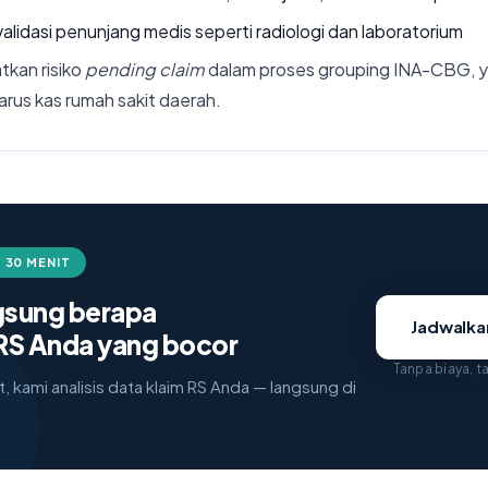
lidasi penunjang medis seperti radiologi dan laboratorium
tkan risiko
pending claim
dalam proses grouping INA-CBG, 
rus kas rumah sakit daerah.
 30 MENIT
ngsung berapa
Jadwalk
RS Anda yang bocor
Tanpa biaya, 
, kami analisis data klaim RS Anda — langsung di