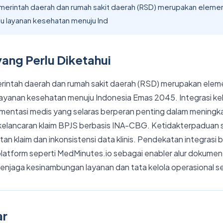
emerintah daerah dan rumah sakit daerah (RSD) merupakan elemen
 layanan kesehatan menuju Ind
yang Perlu Diketahui
erintah daerah dan rumah sakit daerah (RSD) merupakan elem
yanan kesehatan menuju Indonesia Emas 2045. Integrasi keb
umentasi medis yang selaras berperan penting dalam meningka
a kelancaran klaim BPJS berbasis INA-CBG. Ketidakterpaduan 
n klaim dan inkonsistensi data klinis. Pendekatan integrasi
atform seperti MedMinutes.io sebagai enabler alur dokumen
jaga kesinambungan layanan dan tata kelola operasional sec
ar