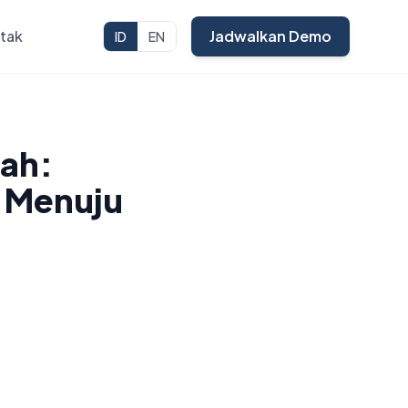
tak
Jadwalkan Demo
ID
EN
rah:
D Menuju