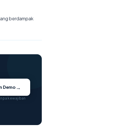
yang berdampak
→
an Demo
tanpa kewajiban