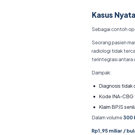
Kasus Nyata:
Sebagai contoh ope
Seorang pasien masu
radiologi tidak ter
terintegrasi antara
Dampak:
Diagnosis tidak 
Kode INA-CBG tid
Klaim BPJS senil
Dalam volume
300 
Rp1,95 miliar / bu