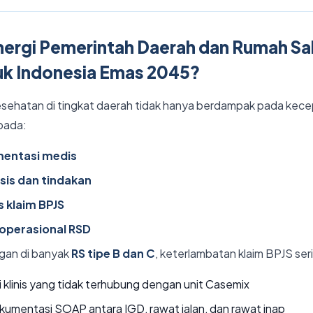
ergi Pemerintah Daerah dan Rumah Sa
uk Indonesia Emas 2045?
kesehatan di tingkat daerah tidak hanya berdampak pada kec
 pada:
mentasi medis
sis dan tindakan
s klaim BPJS
 operasional RSD
ngan di banyak
RS tipe B dan C
, keterlambatan klaim BPJS seri
 klinis yang tidak terhubung dengan unit Casemix
okumentasi SOAP antara IGD, rawat jalan, dan rawat inap