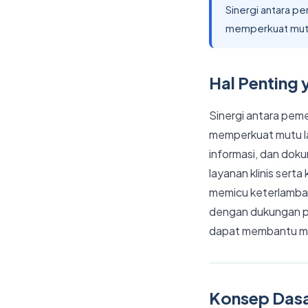
Sinergi antara p
memperkuat mutu
Hal Penting 
Sinergi antara pem
memperkuat mutu la
informasi, dan dok
layanan klinis sert
memicu keterlambata
dengan dukungan pl
dapat membantu men
Konsep Das