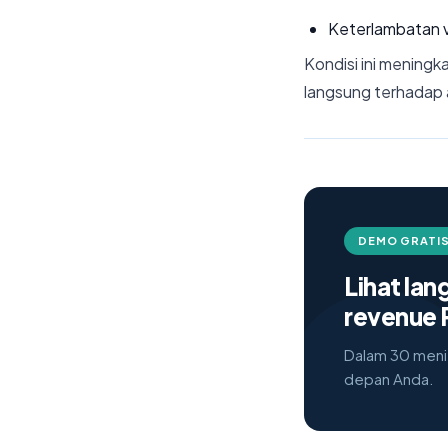
Keterlambatan va
Kondisi ini meningka
langsung terhadap a
DEMO GRATIS
Lihat la
revenue 
Dalam 30 menit
depan Anda.