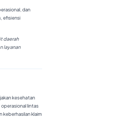
perasional, dan
 efisiensi
it daerah
an layanan
ijakan kesehatan
 operasional lintas
 keberhasilan klaim