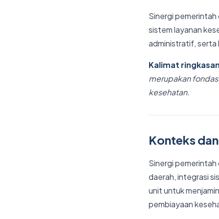
Sinergi pemerintah 
sistem layanan kese
administratif, sert
Kalimat ringkasa
merupakan fondasi 
kesehatan.
Konteks dan
Sinergi pemerintah
daerah, integrasi si
unit untuk menjamin
pembiayaan keseha