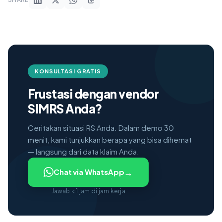
KONSULTASI GRATIS
Frustasi dengan vendor
SIMRS Anda?
Ceritakan situasi RS Anda. Dalam demo 30
menit, kami tunjukkan berapa yang bisa dihemat
— langsung dari data klaim Anda.
→
Chat via WhatsApp
Jawab < 1 jam di jam kerja