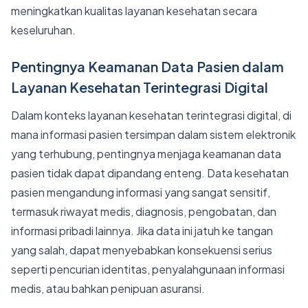
meningkatkan kualitas layanan kesehatan secara
keseluruhan.
Pentingnya Keamanan Data Pasien dalam
Layanan Kesehatan Terintegrasi Digital
Dalam konteks layanan kesehatan terintegrasi digital, di
mana informasi pasien tersimpan dalam sistem elektronik
yang terhubung, pentingnya menjaga keamanan data
pasien tidak dapat dipandang enteng. Data kesehatan
pasien mengandung informasi yang sangat sensitif,
termasuk riwayat medis, diagnosis, pengobatan, dan
informasi pribadi lainnya. Jika data ini jatuh ke tangan
yang salah, dapat menyebabkan konsekuensi serius
seperti pencurian identitas, penyalahgunaan informasi
medis, atau bahkan penipuan asuransi.