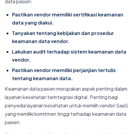
data pasien:
Pastikan vendor memiliki sertifikasi keamanan
data yang diakui.
Tanyakan tentang kebijakan dan prosedur
keamanan data vendor.
Lakukan audit terhadap sistem keamanan data
vendor.
Pastikan vendor memiliki perjanjian tertulis
tentang keamanan data.
Keamanan data pasien merupakan aspek penting dalam
layanan kesehatan terintegrasi digital. Penting bagi
penyedia layanan kesehatan untuk memilih vendor SaaS
yang memiliki komitmen tinggi terhadap keamanan data
pasien.