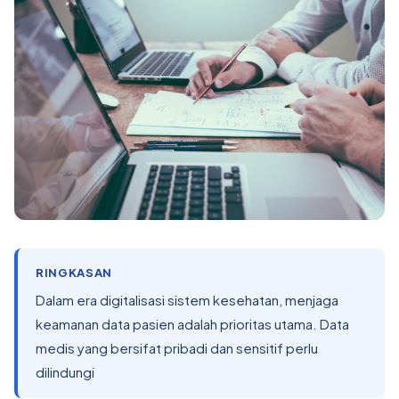
RINGKASAN
Dalam era digitalisasi sistem kesehatan, menjaga
keamanan data pasien adalah prioritas utama. Data
medis yang bersifat pribadi dan sensitif perlu
dilindungi