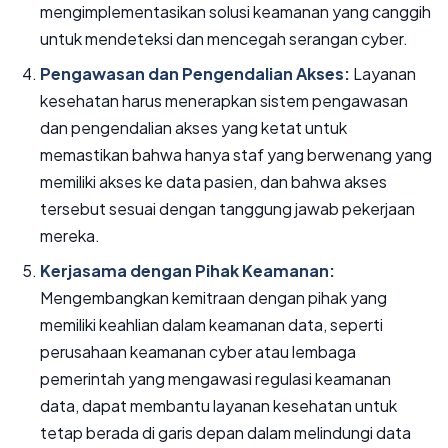
mengimplementasikan solusi keamanan yang canggih
untuk mendeteksi dan mencegah serangan cyber.
Pengawasan dan Pengendalian Akses:
Layanan
kesehatan harus menerapkan sistem pengawasan
dan pengendalian akses yang ketat untuk
memastikan bahwa hanya staf yang berwenang yang
memiliki akses ke data pasien, dan bahwa akses
tersebut sesuai dengan tanggung jawab pekerjaan
mereka.
Kerjasama dengan Pihak Keamanan:
Mengembangkan kemitraan dengan pihak yang
memiliki keahlian dalam keamanan data, seperti
perusahaan keamanan cyber atau lembaga
pemerintah yang mengawasi regulasi keamanan
data, dapat membantu layanan kesehatan untuk
tetap berada di garis depan dalam melindungi data