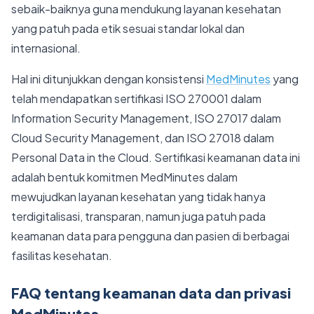
sebaik-baiknya guna mendukung layanan kesehatan
yang patuh pada etik sesuai standar lokal dan
internasional.
Hal ini ditunjukkan dengan konsistensi
MedMinutes
yang
telah mendapatkan sertifikasi ISO 270001 dalam
Information Security Management, ISO 27017 dalam
Cloud Security Management, dan ISO 27018 dalam
Personal Data in the Cloud. Sertifikasi keamanan data ini
adalah bentuk komitmen MedMinutes dalam
mewujudkan layanan kesehatan yang tidak hanya
terdigitalisasi, transparan, namun juga patuh pada
keamanan data para pengguna dan pasien di berbagai
fasilitas kesehatan.
FAQ tentang keamanan data dan privasi
MedMinutes