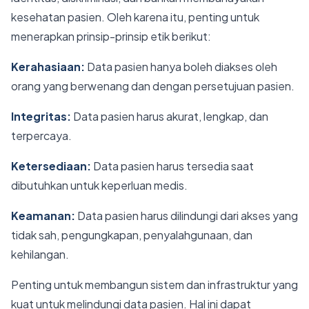
kesehatan pasien. Oleh karena itu, penting untuk
menerapkan prinsip-prinsip etik berikut:
Kerahasiaan:
Data pasien hanya boleh diakses oleh
orang yang berwenang dan dengan persetujuan pasien.
Integritas:
Data pasien harus akurat, lengkap, dan
terpercaya.
Ketersediaan:
Data pasien harus tersedia saat
dibutuhkan untuk keperluan medis.
Keamanan:
Data pasien harus dilindungi dari akses yang
tidak sah, pengungkapan, penyalahgunaan, dan
kehilangan.
Penting untuk membangun sistem dan infrastruktur yang
kuat untuk melindungi data pasien. Hal ini dapat