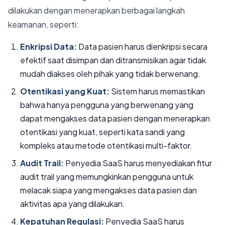
dilakukan dengan menerapkan berbagai langkah
keamanan, seperti:
Enkripsi Data:
Data pasien harus dienkripsi secara
efektif saat disimpan dan ditransmisikan agar tidak
mudah diakses oleh pihak yang tidak berwenang.
Otentikasi yang Kuat:
Sistem harus memastikan
bahwa hanya pengguna yang berwenang yang
dapat mengakses data pasien dengan menerapkan
otentikasi yang kuat, seperti kata sandi yang
kompleks atau metode otentikasi multi-faktor.
Audit Trail:
Penyedia SaaS harus menyediakan fitur
audit trail yang memungkinkan pengguna untuk
melacak siapa yang mengakses data pasien dan
aktivitas apa yang dilakukan.
Kepatuhan Regulasi:
Penyedia SaaS harus