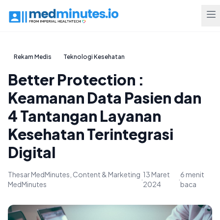
Rekam Medis
Teknologi Kesehatan
Better Protection :
Keamanan Data Pasien dan
4 Tantangan Layanan
Kesehatan Terintegrasi
Digital
Thesar MedMinutes, Content & Marketing
13 Maret
6 menit
·
·
MedMinutes
2024
baca