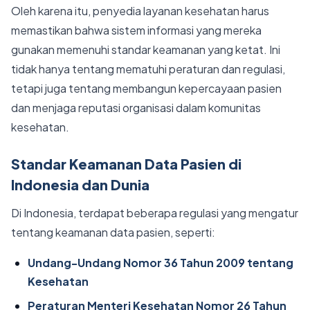
Oleh karena itu, penyedia layanan kesehatan harus
memastikan bahwa sistem informasi yang mereka
gunakan memenuhi standar keamanan yang ketat. Ini
tidak hanya tentang mematuhi peraturan dan regulasi,
tetapi juga tentang membangun kepercayaan pasien
dan menjaga reputasi organisasi dalam komunitas
kesehatan.
Standar Keamanan Data Pasien di
Indonesia dan Dunia
Di Indonesia, terdapat beberapa regulasi yang mengatur
tentang keamanan data pasien, seperti:
Undang-Undang Nomor 36 Tahun 2009 tentang
Kesehatan
Peraturan Menteri Kesehatan Nomor 26 Tahun