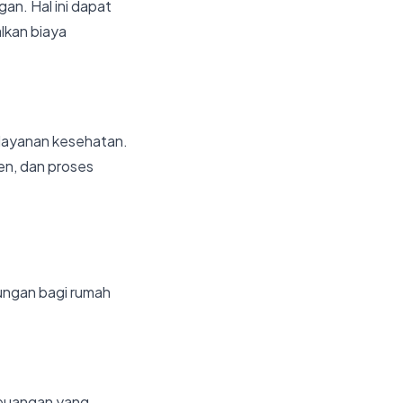
an. Hal ini dapat
kan biaya
elayanan kesehatan.
en, dan proses
ungan bagi rumah
keuangan yang