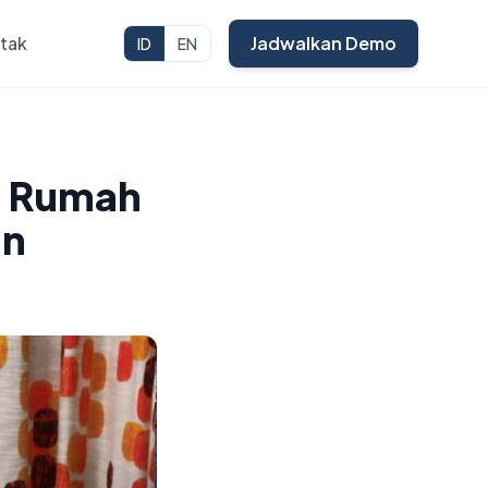
tak
Jadwalkan Demo
ID
EN
n Rumah
an