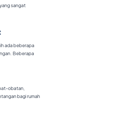
 yang sangat
t
sih ada beberapa
uangan. Beberapa
obat-obatan,
antangan bagi rumah