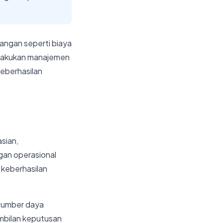
angan seperti biaya
 melakukan manajemen
keberhasilan
sian,
gan operasional
 keberhasilan
 sumber daya
ambilan keputusan