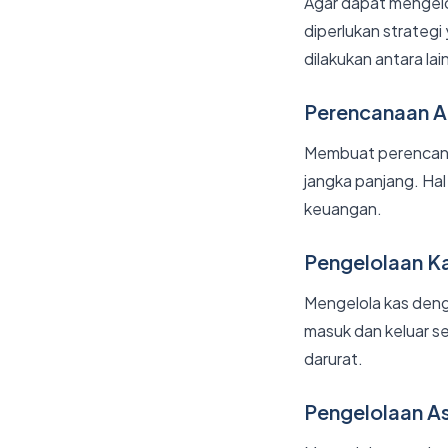
Agar dapat mengelo
diperlukan strateg
dilakukan antara lai
Perencanaan 
Membuat perencana
jangka panjang. H
keuangan.
Pengelolaan K
Mengelola kas deng
masuk dan keluar s
darurat.
Pengelolaan A