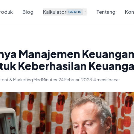
roduk
Blog
Kalkulator
Tentang
Kon
GRATIS
gnya Manajemen Keuanga
ntuk Keberhasilan Keuang
tent & Marketing MedMinutes
·
24 Februari 2023
·
4 menit baca