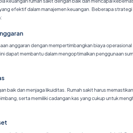
la keuangan rumah sakit dengan baik dan mencapai keberhas
i yang efektif dalam manajemen keuangan. Beberapa strategi
n:
Anggaran
an anggaran dengan mempertimbangkan biaya operasional d
al ini dapat membantu dalam mengoptimalkan penggunaan su
as
an baik dan menjaga likuiditas. Rumah sakit harus memastika
eimbang, serta memiliki cadangan kas yang cukup untuk meng
set