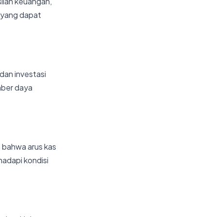
ilan keuangan,
 yang dapat
an investasi
mber daya
n bahwa arus kas
hadapi kondisi