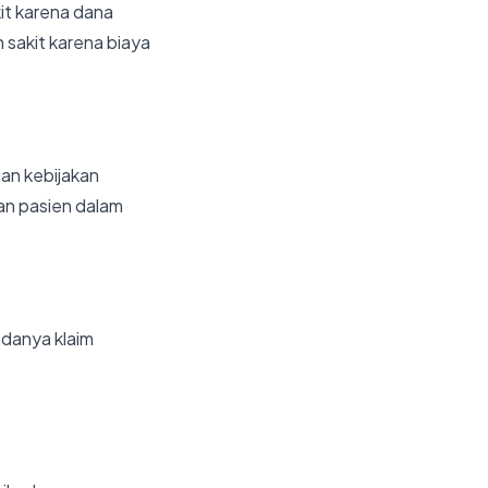
it karena dana
 sakit karena biaya
an kebijakan
an pasien dalam
adanya klaim