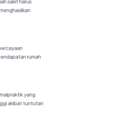
ah sakit harus
 menghasilkan
epercayaan
n pendapatan rumah
 malpraktik yang
nggi akibat tuntutan