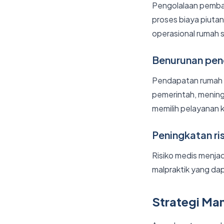
Pengolalaan pembaya
proses biaya piutan
operasional rumah sa
Benurunan pe
Pendapatan rumah s
pemerintah, mening
memilih pelayanan 
Peningkatan ri
Risiko medis menja
malpraktik yang da
Strategi Ma