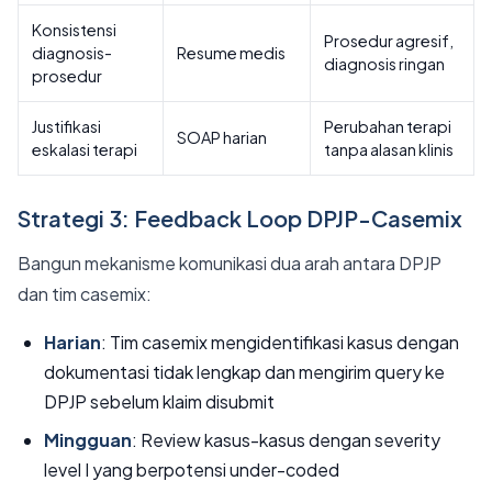
Konsistensi
Prosedur agresif,
diagnosis-
Resume medis
diagnosis ringan
prosedur
Justifikasi
Perubahan terapi
SOAP harian
eskalasi terapi
tanpa alasan klinis
Strategi 3: Feedback Loop DPJP-Casemix
Bangun mekanisme komunikasi dua arah antara DPJP
dan tim casemix:
Harian
: Tim casemix mengidentifikasi kasus dengan
dokumentasi tidak lengkap dan mengirim query ke
DPJP sebelum klaim disubmit
Mingguan
: Review kasus-kasus dengan severity
level I yang berpotensi under-coded