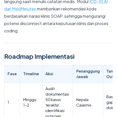
langsung saat menulis catatan medis. Modul
ICD-10 AI
dari MedMinutes
memberikan rekomendasi kode
berdasarkan narasi klinis SOAP, sehingga mengurangi
potensi disconnect antara keputusan klinis dan proses
coding.
Roadmap Implementasi
Penanggung
Targe
Fase
Timeline
Aksi
Jawab
Outc
Audit
dokumentasi
Basel
Minggu
50 kasus
Kepala
1
gap
1-2
terakhir;
Casemix
dokum
identifikasi
pola gap