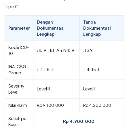
Tipe C:
Dengan
Tanpa
Parameter
Dokumentasi
Dokumentasi
Lengkap
Lengkap
Kode ICD-
J15.9 + E11.9 + N18.9
J18.9
10
INA-CBG
J-4-15-III
J-4-15-I
Group
Severity
Level III
Level I
Level
Nilai Klaim
Rp 9.100.000
Rp 4.200.000
Selisih per
Rp 4.900.000
Kasus