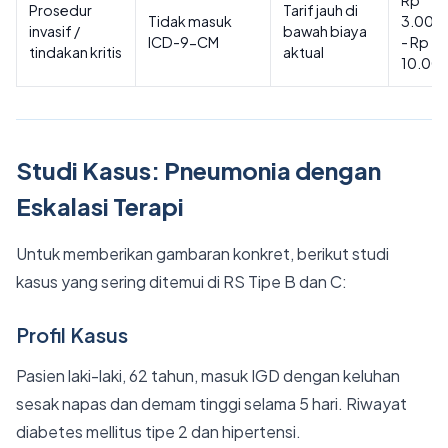
Rp
Prosedur
Tarif jauh di
Tidak masuk
3.000
invasif /
bawah biaya
ICD-9-CM
- Rp
tindakan kritis
aktual
10.00
Studi Kasus: Pneumonia dengan
Eskalasi Terapi
Untuk memberikan gambaran konkret, berikut studi
kasus yang sering ditemui di RS Tipe B dan C:
Profil Kasus
Pasien laki-laki, 62 tahun, masuk IGD dengan keluhan
sesak napas dan demam tinggi selama 5 hari. Riwayat
diabetes mellitus tipe 2 dan hipertensi.