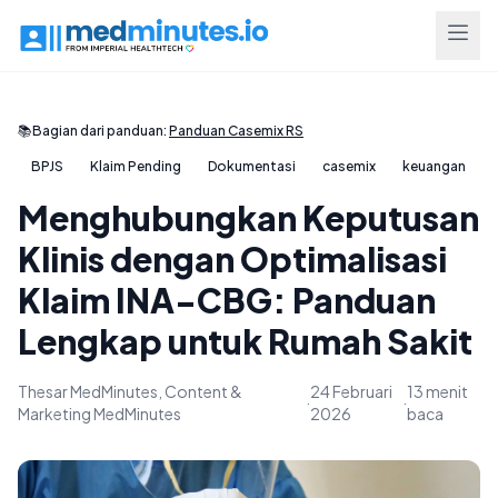
📚
Bagian dari panduan:
Panduan Casemix RS
BPJS
Klaim Pending
Dokumentasi
casemix
keuangan
Menghubungkan Keputusan
Klinis dengan Optimalisasi
Klaim INA-CBG: Panduan
Lengkap untuk Rumah Sakit
Thesar MedMinutes, Content &
24 Februari
13 menit
·
·
Marketing MedMinutes
2026
baca