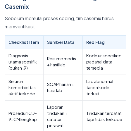
Casemix
Sebelum memulai proses coding, tim casemix harus
memverifikasi:
Checklist Item
Sumber Data
Red Flag
Diagnosis
Kode unspecified
Resume medis
utama spesifik
padahal data
+ hasil lab
(bukan .9)
tersedia
Seluruh
Lab abnormal
SOAP harian +
komorbiditas
tanpa kode
hasil lab
aktif terkode
terkait
Laporan
Prosedur ICD-
tindakan +
Tindakan tercatat
9-CM lengkap
catatan
tapi tidak terkode
perawat