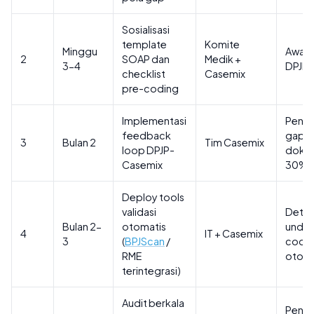
Sosialisasi
template
Komite
Minggu
Aware
2
SOAP dan
Medik +
3-4
DPJP
checklist
Casemix
pre-coding
Implementasi
Peng
feedback
gap
3
Bulan 2
Tim Casemix
loop DPJP-
dokum
Casemix
30%
Deploy tools
validasi
Detek
Bulan 2-
otomatis
under
4
IT + Casemix
3
(
BPJScan
/
codi
RME
otoma
terintegrasi)
Audit berkala
Penin