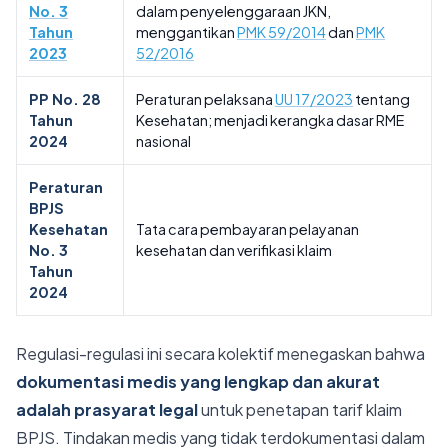
No. 3
dalam penyelenggaraan JKN,
Tahun
menggantikan
PMK 59/2014
dan
PMK
2023
52/2016
PP No. 28
Peraturan pelaksana
UU 17/2023
tentang
Tahun
Kesehatan; menjadi kerangka dasar RME
2024
nasional
Peraturan
BPJS
Kesehatan
Tata cara pembayaran pelayanan
No. 3
kesehatan dan verifikasi klaim
Tahun
2024
Regulasi-regulasi ini secara kolektif menegaskan bahwa
dokumentasi medis yang lengkap dan akurat
adalah prasyarat legal
untuk penetapan tarif klaim
BPJS. Tindakan medis yang tidak terdokumentasi dalam