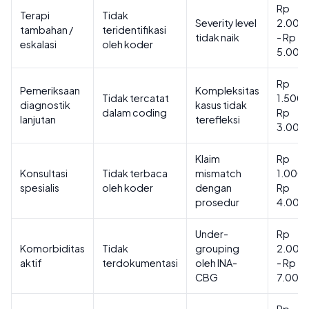
Rp
Terapi
Tidak
Severity level
2.000
tambahan /
teridentifikasi
tidak naik
- Rp
eskalasi
oleh koder
5.000
Rp
Pemeriksaan
Kompleksitas
Tidak tercatat
1.500.
diagnostik
kasus tidak
dalam coding
Rp
lanjutan
terefleksi
3.000
Klaim
Rp
Konsultasi
Tidak terbaca
mismatch
1.000.
spesialis
oleh koder
dengan
Rp
prosedur
4.000
Under-
Rp
Komorbiditas
Tidak
grouping
2.000
aktif
terdokumentasi
oleh INA-
- Rp
CBG
7.000