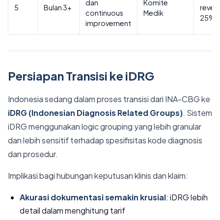
dan
Komite
5
Bulan 3+
reven
continuous
Medik
25%
improvement
Persiapan Transisi ke iDRG
Indonesia sedang dalam proses transisi dari INA-CBG ke
iDRG (Indonesian Diagnosis Related Groups)
. Sistem
iDRG menggunakan logic grouping yang lebih granular
dan lebih sensitif terhadap spesifisitas kode diagnosis
dan prosedur.
Implikasi bagi hubungan keputusan klinis dan klaim:
Akurasi dokumentasi semakin krusial
: iDRG lebih
detail dalam menghitung tarif