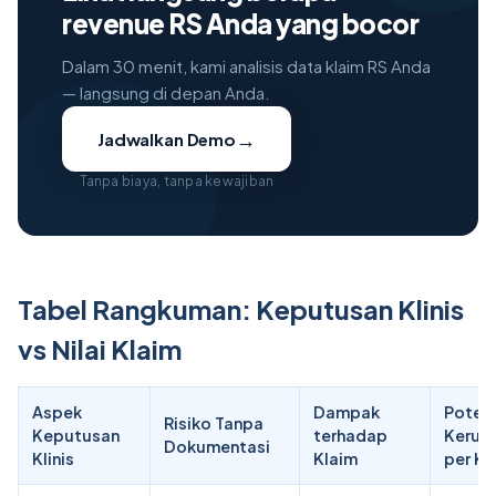
revenue RS Anda yang bocor
Dalam 30 menit, kami analisis data klaim RS Anda
— langsung di depan Anda.
→
Jadwalkan Demo
Tanpa biaya, tanpa kewajiban
Tabel Rangkuman: Keputusan Klinis
vs Nilai Klaim
Aspek
Dampak
Poten
Risiko Tanpa
Keputusan
terhadap
Kerug
Dokumentasi
Klinis
Klaim
per K