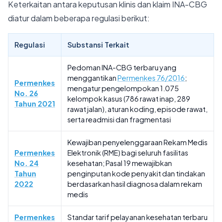
Keterkaitan antara keputusan klinis dan klaim INA-CBG
diatur dalam beberapa regulasi berikut:
Regulasi
Substansi Terkait
Pedoman INA-CBG terbaru yang
menggantikan
Permenkes 76/2016
;
Permenkes
mengatur pengelompokan 1.075
No. 26
kelompok kasus (786 rawat inap, 289
Tahun 2021
rawat jalan), aturan koding, episode rawat,
serta readmisi dan fragmentasi
Kewajiban penyelenggaraan Rekam Medis
Permenkes
Elektronik (RME) bagi seluruh fasilitas
No. 24
kesehatan; Pasal 19 mewajibkan
Tahun
penginputan kode penyakit dan tindakan
2022
berdasarkan hasil diagnosa dalam rekam
medis
Permenkes
Standar tarif pelayanan kesehatan terbaru