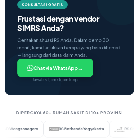
KONSULTASI GRATIS
Frustasi dengan vendor
SIMRS Anda?
Ceritakan situasi RS Anda. Dalam demo 30
menit, kami tunjukkan berapa yang bisa dihemat
— langsung dari data klaim Anda.
→
Chat via WhatsApp
Jawab < 1 jam di jam kerja
DIPERCAYA 60+ RUMAH SAKIT DI 10+ PROVINSI
gsonegoro
RS Bethesda Yogyakarta
RS SMC Telogore