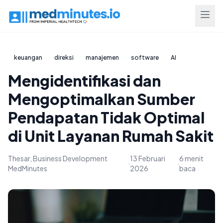
keuangan
direksi
manajemen
software
AI
Mengidentifikasi dan
Mengoptimalkan Sumber
Pendapatan Tidak Optimal
di Unit Layanan Rumah Sakit
Thesar, Business Development
13 Februari
6 menit
·
·
MedMinutes
2026
baca