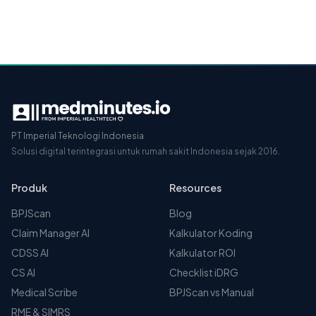
PT Imperial Teknologi Indonesia
Solusi digital terintegrasi untuk rumah sakit Indonesia sejak 2016.
Produk
Resources
BPJScan
Blog
Claim Manager AI
Kalkulator Koding
CDSS AI
Kalkulator ROI
CS AI
Checklist iDRG
Medical Scribe
BPJScan vs Manual
RME & SIMRS