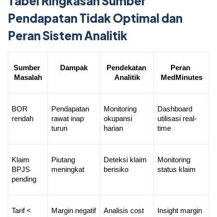
Tabel Ringkasan Sumber
Pendapatan Tidak Optimal dan
Peran Sistem Analitik
Sumber 
Dampak
Pendekatan 
Peran 
Masalah
Analitik
MedMinutes
BOR 
Pendapatan 
Monitoring 
Dashboard 
rendah
rawat inap 
okupansi 
utilisasi real-
turun
harian
time
Klaim 
Piutang 
Deteksi klaim 
Monitoring 
BPJS 
meningkat
berisiko
status klaim
pending
Tarif < 
Margin negatif
Analisis cost 
Insight margin 