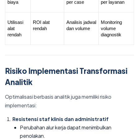
biaya
per case
per layanan
Utilisasi 
ROI alat 
Analisis jadwal 
Monitoring 
alat 
rendah
dan volume
volume 
rendah
diagnostik
Risiko Implementasi Transformasi
Analitik
Optimalisasi berbasis analitik juga memiliki risiko
implementasi:
Resistensi staf klinis dan administratif
Perubahan alur kerja dapat menimbulkan
penolakan.