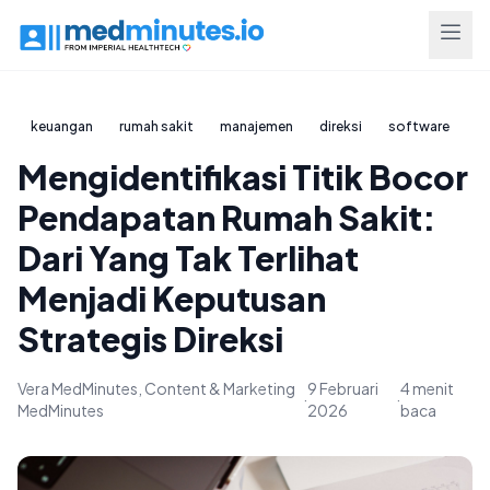
keuangan
rumah sakit
manajemen
direksi
software
Mengidentifikasi Titik Bocor
Pendapatan Rumah Sakit:
Dari Yang Tak Terlihat
Menjadi Keputusan
Strategis Direksi
Vera MedMinutes, Content & Marketing
9 Februari
4 menit
·
·
MedMinutes
2026
baca