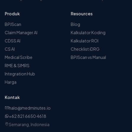
Produk
Resources
BPJScan
Blog
Claim Manager AI
Kalkulator Koding
CDSS AI
Kalkulator ROI
CS AI
Checklist iDRG
Medical Scribe
BPJScan vs Manual
RME & SIMRS
Integration Hub
Harga
Kontak
halo@medminutes.io
+62 821 6650 4618
Semarang, Indonesia