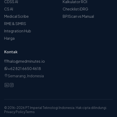
CDSS AI
Kalkulator ROI
CS AI
Checklist iDRG
Medical Scribe
BPJScan vs Manual
RME & SIMRS
Integration Hub
Harga
Kontak
halo@medminutes.io
+62 821 6650 4618
Semarang, Indonesia
© 2016–2026 PT Imperial Teknologi Indonesia. Hak cipta dilindungi.
Privacy Policy
Terms