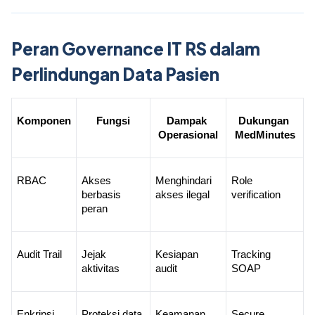
Peran Governance IT RS dalam
Perlindungan Data Pasien
Komponen
Fungsi
Dampak 
Dukungan 
Operasional
MedMinutes
RBAC
Akses 
Menghindari 
Role 
berbasis 
akses ilegal
verification
peran
Audit Trail
Jejak 
Kesiapan 
Tracking 
aktivitas
audit
SOAP
Enkripsi
Proteksi data
Keamanan 
Secure 