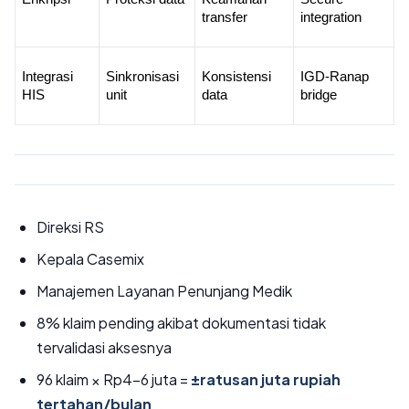
transfer
integration
Integrasi 
Sinkronisasi 
Konsistensi 
IGD-Ranap 
HIS
unit
data
bridge
Direksi RS
Kepala Casemix
Manajemen Layanan Penunjang Medik
8% klaim pending akibat dokumentasi tidak
tervalidasi aksesnya
96 klaim × Rp4–6 juta =
±ratusan juta rupiah
tertahan/bulan