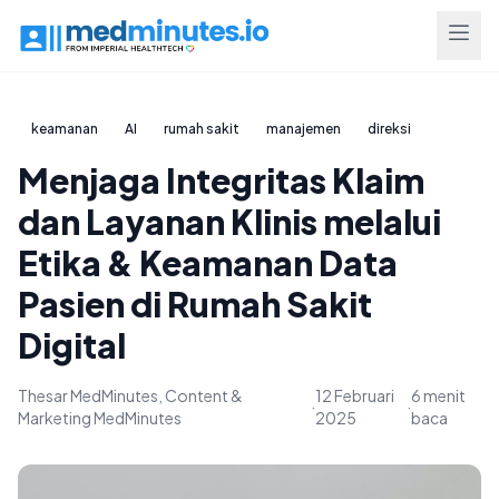
keamanan
AI
rumah sakit
manajemen
direksi
Menjaga Integritas Klaim
dan Layanan Klinis melalui
Etika & Keamanan Data
Pasien di Rumah Sakit
Digital
Thesar MedMinutes, Content &
12 Februari
6 menit
·
·
Marketing MedMinutes
2025
baca