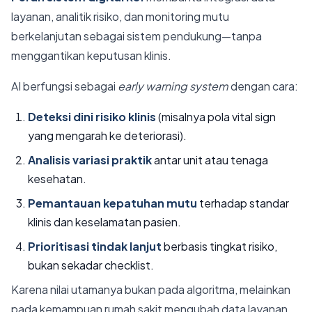
layanan, analitik risiko, dan monitoring mutu
berkelanjutan sebagai sistem pendukung—tanpa
menggantikan keputusan klinis.
AI berfungsi sebagai
early warning system
dengan cara:
Deteksi dini risiko klinis
(misalnya pola vital sign
yang mengarah ke deteriorasi).
Analisis variasi praktik
antar unit atau tenaga
kesehatan.
Pemantauan kepatuhan mutu
terhadap standar
klinis dan keselamatan pasien.
Prioritisasi tindak lanjut
berbasis tingkat risiko,
bukan sekadar checklist.
Karena nilai utamanya bukan pada algoritma, melainkan
pada kemampuan rumah sakit mengubah data layanan