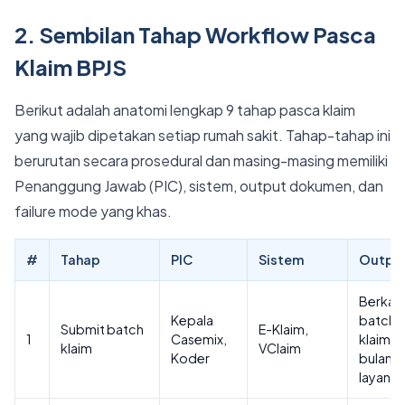
2. Sembilan Tahap Workflow Pasca
Klaim BPJS
Berikut adalah anatomi lengkap 9 tahap pasca klaim
yang wajib dipetakan setiap rumah sakit. Tahap-tahap ini
berurutan secara prosedural dan masing-masing memiliki
Penanggung Jawab (PIC), sistem, output dokumen, dan
failure mode yang khas.
#
Tahap
PIC
Sistem
Outpu
Berkas
Kepala
batch
Submit batch
E-Klaim,
1
Casemix,
klaim p
klaim
VClaim
Koder
bulan
layanan