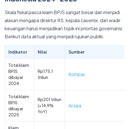
Skala fiskal pasca klaim BPJS sangat besar dan menjadi
alasan mengapa direktur RS, kepala casemix, dan wadir
keuangan harus menjadikan topik ini prioritas governansi.
Berikut data aktual yang menjadi rujukan publik.
Indikator
Nilai
Sumber
Total klaim
BPJS
Rp175,1
Kompas
dibayar
triliun
2024
Total klaim
Rp201 triliun
BPJS
(+14,9%
Antara
dibayar
YoY)
2025
Klaim