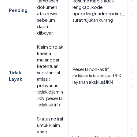
tambahan
Resume medis tidak
Le
dokumen
lengkap, kode
do
Pending
atau revisi
upcoding/undercoding,
re
sebelum
surat rujukan kurang
su
dapat
dibayar
Klaim ditolak
karena
melanggar
Ti
ketentuan
di
Peserta non-aktif,
Tidak
substansial
BPJ
indikasi tidak sesuai PPK,
Layak
(misal:
op
layanan eksklusi JKN
pelayanan
pa
tidak dijamin
sa
JKN, peserta
tidak aktif)
Status netral
untuk klaim
Mo
yang
har