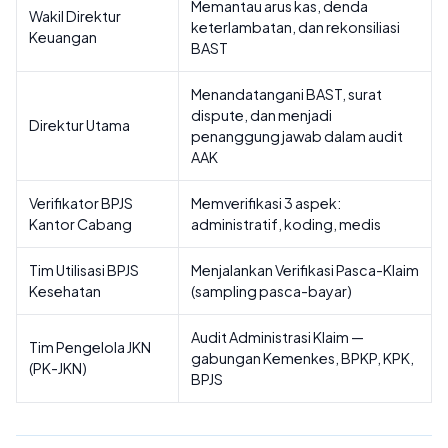
Memantau arus kas, denda
Wakil Direktur
keterlambatan, dan rekonsiliasi
Keuangan
BAST
Menandatangani BAST, surat
dispute, dan menjadi
Direktur Utama
penanggung jawab dalam audit
AAK
Verifikator BPJS
Memverifikasi 3 aspek:
Kantor Cabang
administratif, koding, medis
Tim Utilisasi BPJS
Menjalankan Verifikasi Pasca-Klaim
Kesehatan
(sampling pasca-bayar)
Audit Administrasi Klaim —
Tim Pengelola JKN
gabungan Kemenkes, BPKP, KPK,
(PK-JKN)
BPJS