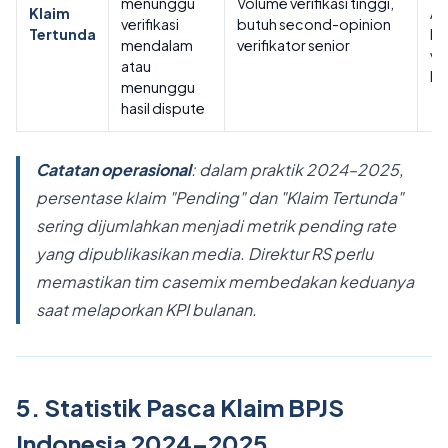
menunggu
Volume verifikasi tinggi,
Klaim
Apl
verifikasi
butuh second-opinion
Tertunda
ko
mendalam
verifikator senior
ve
atau
K
menunggu
hasil dispute
Catatan operasional
: dalam praktik 2024–2025,
persentase klaim "Pending" dan "Klaim Tertunda"
sering dijumlahkan menjadi metrik
pending rate
yang dipublikasikan media. Direktur RS perlu
memastikan tim casemix membedakan keduanya
saat melaporkan KPI bulanan.
5. Statistik Pasca Klaim BPJS
Indonesia 2024–2025