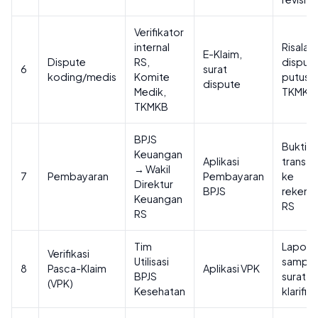
Verifikator
internal
Risalah
E-Klaim,
Dispute
RS,
dispute
6
surat
koding/medis
Komite
putusa
dispute
Medik,
TKMKB
TKMKB
BPJS
Bukti
Keuangan
Aplikasi
transfe
→ Wakil
7
Pembayaran
Pembayaran
ke
Direktur
BPJS
rekeni
Keuangan
RS
RS
Tim
Lapora
Verifikasi
Utilisasi
sampli
8
Pasca-Klaim
Aplikasi VPK
BPJS
surat
(VPK)
Kesehatan
klarifika