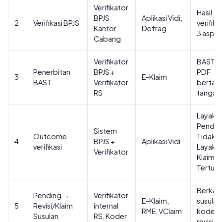
Verifikator
Hasil
BPJS
Aplikasi Vidi,
2
Verifikasi BPJS
verifika
Kantor
Defrag
3 aspe
Cabang
Verifikator
BAST
Penerbitan
BPJS +
PDF
3
E-Klaim
BAST
Verifikator
bertan
RS
tangan
Layak /
Pending
Sistem
Outcome
Tidak
4
BPJS +
Aplikasi Vidi
verifikasi
Layak /
Verifikator
Klaim
Tertun
Berkas
Pending →
Verifikator
E-Klaim,
susulan
5
Revisi/Klaim
internal
RME, VClaim
kode
Susulan
RS, Koder
revisi