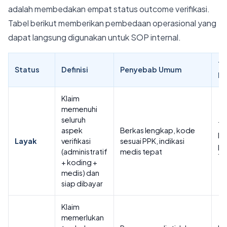
adalah membedakan empat status outcome verifikasi.
Tabel berikut memberikan pembedaan operasional yang
dapat langsung digunakan untuk SOP internal.
Ti
Status
Definisi
Penyebab Umum
La
Klaim
memenuhi
seluruh
Tu
aspek
Berkas lengkap, kode
BA
Layak
verifikasi
sesuai PPK, indikasi
pe
(administratif
medis tepat
15 
+ koding +
medis) dan
siap dibayar
Klaim
memerlukan