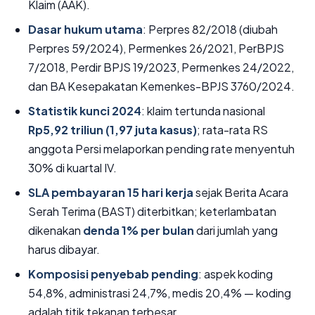
Klaim (AAK).
Dasar hukum utama
: Perpres 82/2018 (diubah
Perpres 59/2024), Permenkes 26/2021, PerBPJS
7/2018, Perdir BPJS 19/2023, Permenkes 24/2022,
dan BA Kesepakatan Kemenkes-BPJS 3760/2024.
Statistik kunci 2024
: klaim tertunda nasional
Rp5,92 triliun (1,97 juta kasus)
; rata-rata RS
anggota Persi melaporkan pending rate menyentuh
30% di kuartal IV.
SLA pembayaran 15 hari kerja
sejak Berita Acara
Serah Terima (BAST) diterbitkan; keterlambatan
dikenakan
denda 1% per bulan
dari jumlah yang
harus dibayar.
Komposisi penyebab pending
: aspek koding
54,8%, administrasi 24,7%, medis 20,4% — koding
adalah titik tekanan terbesar.