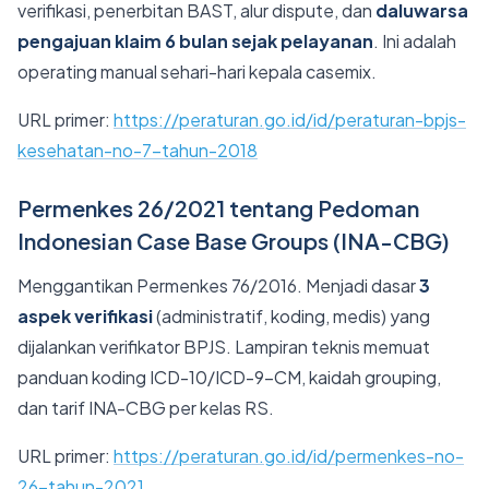
verifikasi, penerbitan BAST, alur dispute, dan
daluwarsa
pengajuan klaim 6 bulan sejak pelayanan
. Ini adalah
operating manual sehari-hari kepala casemix.
URL primer:
https://peraturan.go.id/id/peraturan-bpjs-
kesehatan-no-7-tahun-2018
Permenkes 26/2021 tentang Pedoman
Indonesian Case Base Groups (INA-CBG)
Menggantikan Permenkes 76/2016. Menjadi dasar
3
aspek verifikasi
(administratif, koding, medis) yang
dijalankan verifikator BPJS. Lampiran teknis memuat
panduan koding ICD-10/ICD-9-CM, kaidah grouping,
dan tarif INA-CBG per kelas RS.
URL primer:
https://peraturan.go.id/id/permenkes-no-
26-tahun-2021