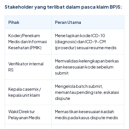
Stakeholder yang terlibat dalam pasca klaim BPJS:
Pihak
Peran Utama
Koder/Perekam
Menetapkan kode ICD-10
Medis dan Informasi
(diagnosis) dan ICD-9-CM
Kesehatan (PMIK)
(prosedur) sesuai resume medis
Memvalidasi kelengkapan berkas
Verifikator internal
dan kesesuaian kode sebelum
RS
submit
Mengelola batch submit,
Kepala casemix /
memantau pending rate, eskalasi
kepala unit klaim
dispute
Wakil Direktur
Memastikan kesesuaian kaidah
Pelayanan Medis
medis pada kasus dispute medis