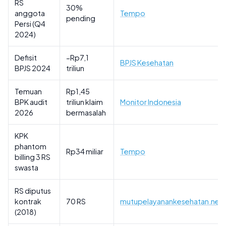
RS
30%
anggota
Tempo
pending
Persi (Q4
2024)
Defisit
−Rp7,1
BPJS Kesehatan
BPJS 2024
triliun
Temuan
Rp1,45
BPK audit
triliun klaim
Monitor Indonesia
2026
bermasalah
KPK
phantom
Rp34 miliar
Tempo
billing 3 RS
swasta
RS diputus
kontrak
70 RS
mutupelayanankesehatan.net
(2018)