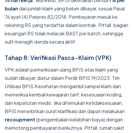
15 hari kerja
. Jika lewat, BPJS dikenakan denda
1% per
bulan
dari jumlah klaim yang belum dibayar, sesuai Pasal
76 ayat (4) Perpres 82/2018. Pembayaran masuk ke
rekening RS yang terdaftar dalam kontrak. Pitfall: bagian
keuangan RS tidak melacak BAST per batch, sehingga
sulit menagih denda secara aktif.
Tahap 8: Verifikasi Pasca-Klaim (VPK)
VPK adalah pemeriksaan ulang BPJS atas klaim yang
sudah dibayar, diatur dalam Perdir BPJS 19/2023. Tim
Utilisasi BPJS Kesehatan mengambil sampel klaim dan
memeriksa kembali kewajaran tarif, kesesuaian koding,
dan kepatutan medis. Jika ditemukan ketidaksesuaian,
BPJS menerbitkan surat klarifikasi dan dapat melakukan
recoupment
(pengembalian kelebihan biaya) dengan
memotong pembayaran berikutnya. Pitfall: rumah sakit