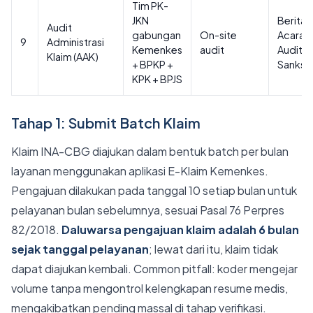
Tim PK-
JKN
Berita
Audit
gabungan
On-site
Acara
9
Administrasi
Kemenkes
audit
Audit +
Klaim (AAK)
+ BPKP +
Sanksi
KPK + BPJS
Tahap 1: Submit Batch Klaim
Klaim INA-CBG diajukan dalam bentuk batch per bulan
layanan menggunakan aplikasi E-Klaim Kemenkes.
Pengajuan dilakukan pada tanggal 10 setiap bulan untuk
pelayanan bulan sebelumnya, sesuai Pasal 76 Perpres
82/2018.
Daluwarsa pengajuan klaim adalah 6 bulan
sejak tanggal pelayanan
; lewat dari itu, klaim tidak
dapat diajukan kembali. Common pitfall: koder mengejar
volume tanpa mengontrol kelengkapan resume medis,
mengakibatkan pending massal di tahap verifikasi.