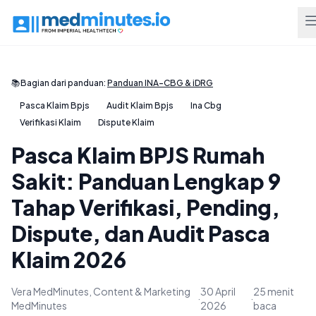
📚
Bagian dari panduan:
Panduan INA-CBG & iDRG
Pasca Klaim Bpjs
Audit Klaim Bpjs
Ina Cbg
Verifikasi Klaim
Dispute Klaim
Pasca Klaim BPJS Rumah
Sakit: Panduan Lengkap 9
Tahap Verifikasi, Pending,
Dispute, dan Audit Pasca
Klaim 2026
Vera MedMinutes, Content & Marketing
30 April
25 menit
·
·
MedMinutes
2026
baca