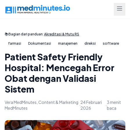
📚
Bagian dari panduan:
Akreditasi & Mutu RS
farmasi
Dokumentasi
manajemen
direksi
software
Patient Safety Friendly
Hospital: Mencegah Error
Obat dengan Validasi
Sistem
Vera MedMinutes, Content & Marketing
24 Februari
3 menit
·
·
MedMinutes
2026
baca