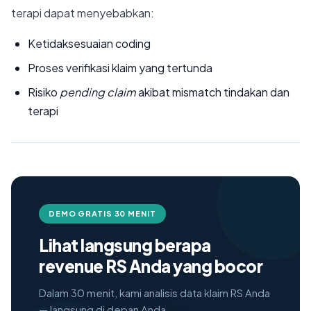
terapi dapat menyebabkan:
Ketidaksesuaian coding
Proses verifikasi klaim yang tertunda
Risiko
pending claim
akibat mismatch tindakan dan
terapi
DEMO GRATIS 30 MENIT
Lihat langsung berapa
revenue RS Anda yang bocor
Dalam 30 menit, kami analisis data klaim RS Anda
— langsung di depan Anda.