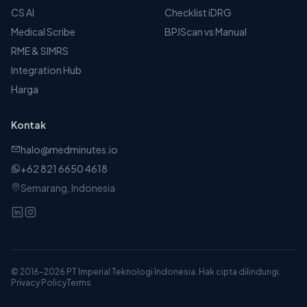
CS AI
Checklist iDRG
Medical Scribe
BPJScan vs Manual
RME & SIMRS
Integration Hub
Harga
Kontak
halo@medminutes.io
+62 821 6650 4618
Semarang, Indonesia
© 2016–2026 PT Imperial Teknologi Indonesia. Hak cipta dilindungi.
Privacy Policy
Terms