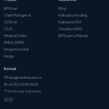
BPJScan
Blog
Claim Manager AI
Kalkulator Koding
CDSS AI
Kalkulator ROI
CS AI
Checklist iDRG
Medical Scribe
BPJScan vs Manual
RME & SIMRS
Integration Hub
Harga
Kontak
halo@medminutes.io
+62 821 6650 4618
Semarang, Indonesia