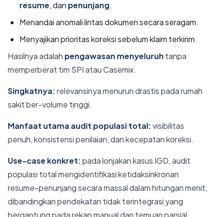
resume
, dan
penunjang
.
Menandai anomali lintas dokumen secara seragam.
Menyajikan prioritas koreksi sebelum klaim terkirim.
Hasilnya adalah
pengawasan menyeluruh
tanpa
memperberat tim SPI atau Casemix.
Singkatnya:
relevansinya menurun drastis pada rumah
sakit ber-volume tinggi.
Manfaat utama audit populasi total:
visibilitas
penuh, konsistensi penilaian, dan kecepatan koreksi.
Use-case konkret:
pada lonjakan kasus IGD, audit
populasi total mengidentifikasi ketidaksinkronan
resume–penunjang secara massal dalam hitungan menit,
dibandingkan pendekatan tidak terintegrasi yang
bergantung pada rekap manual dan temuan parsial.