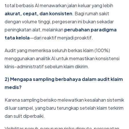
total berbasis AI menawarkan jalan keluar yang lebih
akurat, cepat, dan konsisten
. Bagi rumah sakit
dengan volume tinggi, pergeseran ini bukan sekadar
peningkatan alat, melainkan
perubahan paradigma
tata kelola
—dari reaktif menjadi proaktif.
Audit yang memeriksa seluruh berkas klaim (100%)
menggunakan analitik AI untuk memastikan konsistensi
klinis–administratif sebelum klaim dikirim.
2) Mengapa sampling berbahaya dalam audit klaim
medis?
Karena sampling berisiko melewatkan kesalahan sistemik
di luar sampel, yang baru terungkap setelah klaim terkirim
dan sulit diperbaiki.
Visibilitas penuh, penurunan risiko dispute, percepatan