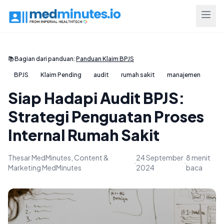
📚
Bagian dari panduan:
Panduan Klaim BPJS
BPJS
Klaim Pending
audit
rumah sakit
manajemen
Siap Hadapi Audit BPJS:
Strategi Penguatan Proses
Internal Rumah Sakit
Thesar MedMinutes, Content &
24 September
8 menit
·
·
Marketing MedMinutes
2024
baca