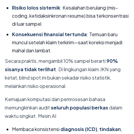
Risiko lolos sistemik
: Kesalahan berulang (mis-
coding, ketidaksinkronan resume) bisa terkonsentrasi
di luar sampel.
Konsekuensi finansial tertunda
: Temuan baru
muncul setelah klaim terkirim—saat koreksi menjadi
mahal dan lambat.
Secara praktis, mengambil 10% sampel berarti
90%
sisanya tidak terlihat
. Di lingkungan klaim JKN yang
ketat, blind spot ini bukan sekadar risiko statistik,
melainkan risiko operasional.
Kemajuan komputasi dan pemrosesan bahasa
memungkinkan audit
seluruh populasi berkas
dalam
waktu singkat. Mesin AI:
Membaca konsistensi
diagnosis (ICD)
,
tindakan
,