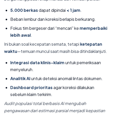
5.000 berkas
dapat dipindai
< 1 jam
.
Beban lembur dan koreksi berlapis berkurang.
Fokus tim bergeser dari “mencari” ke
memperbaiki
lebih awal
.
Ini bukan soal kecepatan semata, tetapi
ketepatan
waktu
—temuan muncul saat masih bisa ditindaklanjuti.
Integrasi data klinis–klaim
untuk pemeriksaan
menyeluruh.
Analitik AI
untuk deteksi anomali lintas dokumen.
Dashboard prioritas
agar koreksi dilakukan
sebelum klaim terkirim.
Audit populasi total berbasis AI mengubah
pengawasan dari estimasi parsial menjadi kepastian