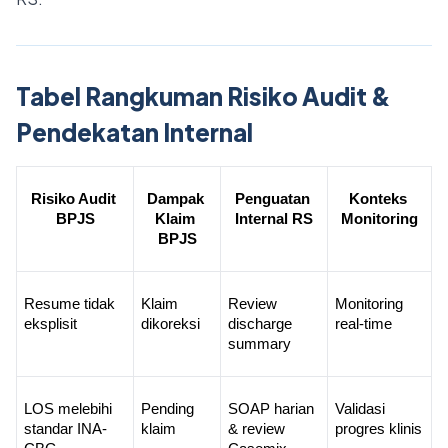
Tabel Rangkuman Risiko Audit &
Pendekatan Internal
Risiko Audit 
Dampak 
Penguatan 
Konteks 
BPJS
Klaim 
Internal RS
Monitoring
BPJS
Resume tidak 
Klaim 
Review 
Monitoring 
eksplisit
dikoreksi
discharge 
real-time
summary
LOS melebihi 
Pending 
SOAP harian 
Validasi 
standar INA-
klaim
& review 
progres klinis