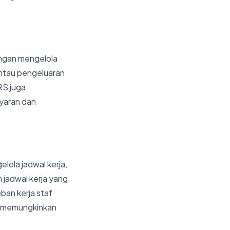
engan mengelola
ntau pengeluaran
RS juga
yaran dan
ola jadwal kerja,
 jadwal kerja yang
eban kerja staf
a memungkinkan