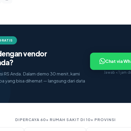
GRATIS
 dengan vendor
nda?
Chat via W
Jawab < 1 jam di
asi RS Anda. Dalam demo 30 menit, kami
pa yang bisa dihemat — langsung dari data
DIPERCAYA 60+ RUMAH SAKIT DI 10+ PROVINSI