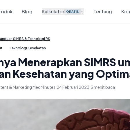
roduk
Blog
Kalkulator
Tentang
Kon
GRATIS
anduan SIMRS & Teknologi RS
it
Teknologi Kesehatan
nya Menerapkan SIMRS u
an Kesehatan yang Optim
tent & Marketing MedMinutes
·
24 Februari 2023
·
3 menit baca