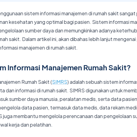
nggunaan sistem informasi manajemen di rumah sakit sangat 
an kesehatan yang optimal bagi pasien. Sistem informasi 
ngelolaan sumber daya dan memungkinkan adanya keterhub
mah sakit. Dalam artikel ini, akan dibahas lebih lanjut mengena
nformasi manajemen di rumah sakit.
tem Informasi Manajemen Rumah Sakit?
anajemen Rumah Sakit (
SIMRS
) adalah sebuah sistem informa
ta dan informasi di rumah sakit. SIMRS digunakan untuk mem
suk sumber daya manusia, peralatan medis, serta data pasi
mengelola data pasien, termasuk data medis, data rekam medi
 juga membantu mengelola perencanaan dan pengelolaan s
wal kerja dan pelatihan.