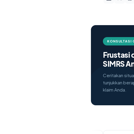
KONSULTASI 
Frustasi
SIMRS A
Ceritakan situ
tunjukkan bera
klaim Anda.