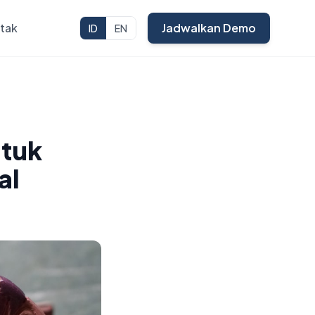
tak
Jadwalkan Demo
ID
EN
ntuk
al