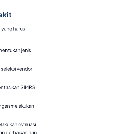
akit
 yang harus
nentukan jenis
 seleksi vendor
entasikan SIMRS
engan melakukan
lakukan evaluasi
an perbaikan dan