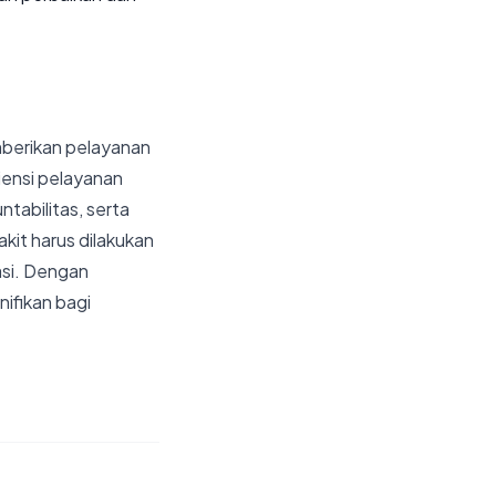
mberikan pelayanan
iensi pelayanan
tabilitas, serta
it harus dilakukan
asi. Dengan
ifikan bagi