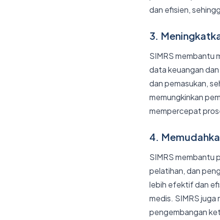
dan efisien, sehing
3. Meningkatka
SIMRS membantu men
data keuangan dan
dan pemasukan, se
memungkinkan pemb
mempercepat proses
4. Memudahkan
SIMRS membantu pen
pelatihan, dan pen
lebih efektif dan e
medis. SIMRS juga 
pengembangan keter