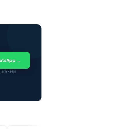
→
hatsApp
 jam kerja