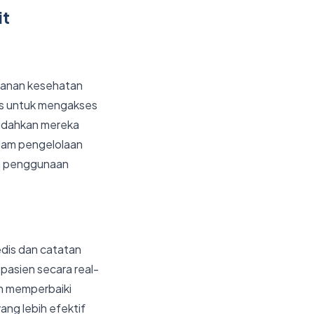
it
yanan kesehatan
is untuk mengakses
udahkan mereka
lam pengelolaan
an penggunaan
dis dan catatan
asien secara real-
n memperbaiki
ng lebih efektif