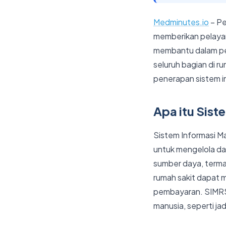
Medminutes.io
– Pe
memberikan pelayan
membantu dalam pe
seluruh bagian di ru
penerapan sistem i
Apa itu Sis
Sistem Informasi M
untuk mengelola da
sumber daya, terma
rumah sakit dapat 
pembayaran. SIMRS
manusia, seperti jad