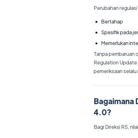
Perubahan regulasi 
Bertahap
Spesifik pada je
Memerlukan inte
Tanpa pembaruan ot
Regulation Update 
pemeriksaan selalu 
Bagaimana D
4.0?
Bagi Direksi RS, ni