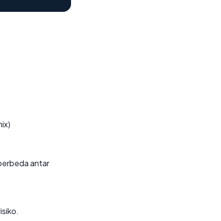
ix)
i berbeda antar
isiko.