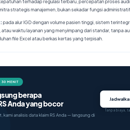
 kepatuhan terhadap regulasi terbaru, percepatan proses aud
mitra strategis manajemen, bukan sekadar fungsi administratif
:
pada alur IGD dengan volume pasien tinggi, sistem terinteg
m, atau waktu layanan yang menyimpang dari standar, tanpa au
luhan file Excel atau berkas kertas yang terpisah.
 30 MENIT
ngsung berapa
Jadwalk
RS Anda yang bocor
Tanpa biaya, 
, kami analisis data klaim RS Anda — langsung di