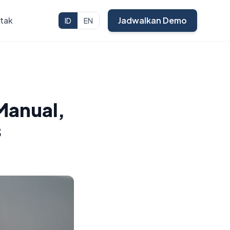
tak
Jadwalkan Demo
ID
EN
Manual,
s