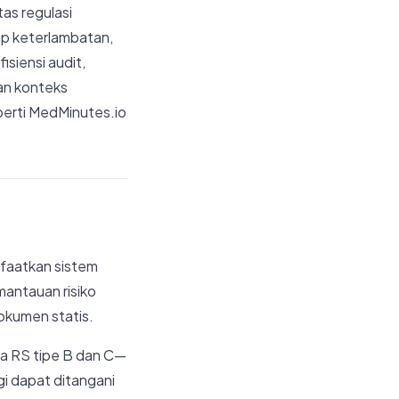
tas regulasi
p keterlambatan,
siensi audit,
gan konteks
eperti MedMinutes.io
nfaatkan sistem
mantauan risiko
okumen statis.
ya RS tipe B dan C—
agi dapat ditangani