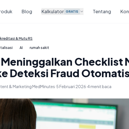
roduk
Blog
Kalkulator
Tentang
Kon
GRATIS
kreditasi & Mutu RS
italisasi
AI
rumah sakit
: Meninggalkan Checklist 
 ke Deteksi Fraud Otomati
tent & Marketing MedMinutes
·
5 Februari 2026
·
4 menit baca