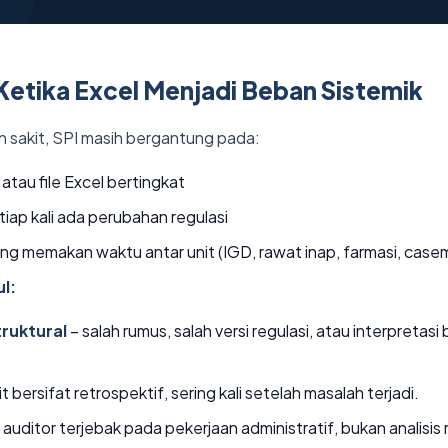
Ketika Excel Menjadi Beban Sistemik
 sakit, SPI masih bergantung pada:
 atau file Excel bertingkat
tiap kali ada perubahan regulasi
yang memakan waktu antar unit (IGD, rawat inap, farmasi, casem
l:
ruktural
– salah rumus, salah versi regulasi, atau interpretas
t bersifat retrospektif, sering kali setelah masalah terjadi.
 auditor terjebak pada pekerjaan administratif, bukan analisis r