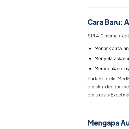
Cara Baru: 
SPI 4.0 memanfaat
Menarik data la
Menyelaraskan in
Memberikan sinya
Pada konteks MedMi
berlaku, dengan m
perlu revisi Excel ma
Mengapa Au