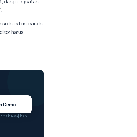
it, dan penguatan
.
rasi dapat menandai
ditor harus
→
an Demo
tanpa kewajiban