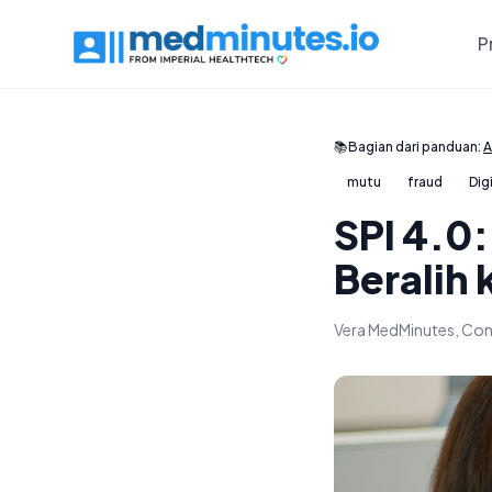
P
📚
Bagian dari panduan:
A
mutu
fraud
Dig
SPI 4.0
Beralih
Vera MedMinutes, Con