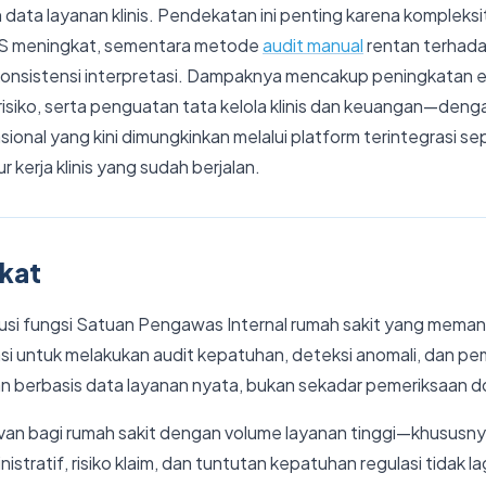
 data layanan klinis. Pendekatan ini penting karena kompleksi
S meningkat, sementara metode
audit manual
rentan terhada
konsistensi interpretasi. Dampaknya mencakup peningkatan efi
risiko, serta penguatan tata kelola klinis dan keuangan—den
ional yang kini dimungkinkan melalui platform terintegrasi s
 kerja klinis yang sudah berjalan.
gkat
lusi fungsi Satuan Pengawas Internal rumah sakit yang mema
asi untuk melakukan audit kepatuhan, deteksi anomali, dan pe
an berbasis data layanan nyata, bukan sekadar pemeriksaan d
evan bagi rumah sakit dengan volume layanan tinggi—khususn
stratif, risiko klaim, dan tuntutan kepatuhan regulasi tidak l