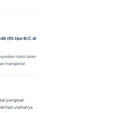
k (RS tipe B/C di
sumber risiko laten
an manajerial.
ari pengisian
. Manfaat utamanya