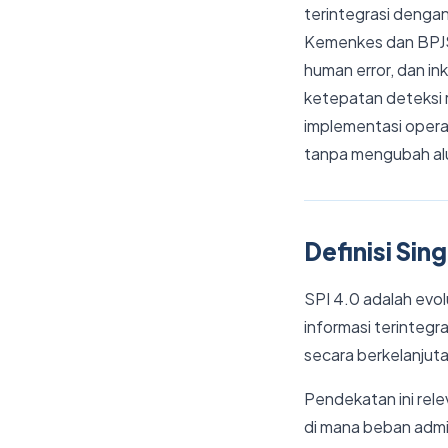
terintegrasi dengan
Kemenkes dan BPJ
human error, dan in
ketepatan deteksi 
implementasi operas
tanpa mengubah alur
Definisi Sin
SPI 4.0 adalah evo
informasi terintegr
secara berkelanjut
Pendekatan ini rel
di mana beban admini