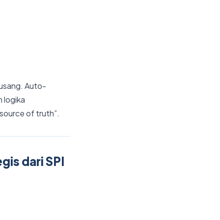
 usang. Auto-
 logika
source of truth”.
is dari SPI