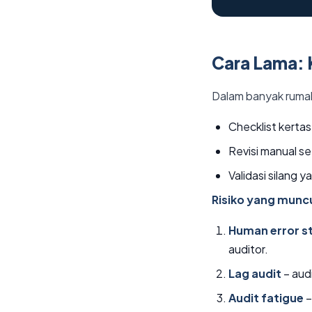
Cara Lama: 
Dalam banyak rumah
Checklist kertas
Revisi manual se
Validasi silang 
Risiko yang muncu
Human error st
auditor.
Lag audit
– audi
Audit fatigue
–