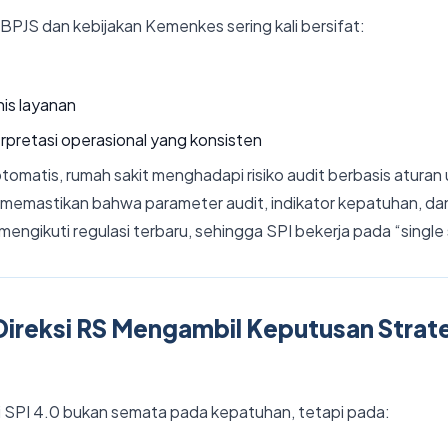
BPJS dan kebijakan Kemenkes sering kali bersifat:
nis layanan
rpretasi operasional yang konsisten
omatis, rumah sakit menghadapi risiko audit berbasis aturan
memastikan bahwa parameter audit, indikator kepatuhan, dan
mengikuti regulasi terbaru, sehingga SPI bekerja pada “single 
ireksi RS Mengambil Keputusan Strateg
lai SPI 4.0 bukan semata pada kepatuhan, tetapi pada: