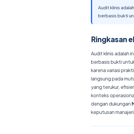
Audit klinis adal
berbasis bukti unt
Ringkasan ek
Audit klinis adalah
berbasis bukti untu
karena variasi pra
langsung pada mutu
yang terukur, efisie
konteks operasional
dengan dukungan
keputusan manajeri