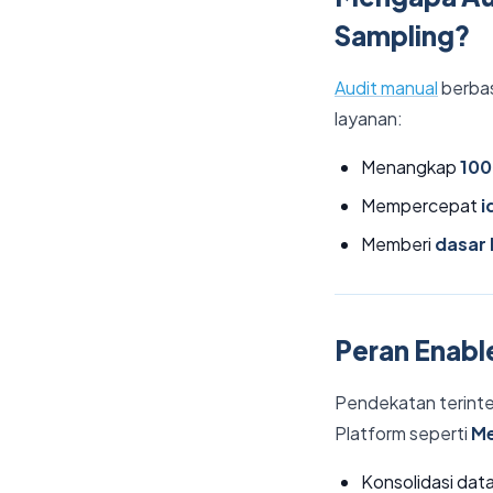
Sampling?
Audit manual
berbas
layanan:
Menangkap
100
Mempercepat
i
Memberi
dasar 
Peran Enable
Pendekatan terintegr
Platform seperti
Me
Konsolidasi data 