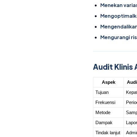
Menekan varias
Mengoptimalk
Mengendalika
Mengurangi ris
Audit Klinis 
Aspek
Audi
Tujuan
Kepat
Frekuensi
Perio
Metode
Sampl
Dampak
Lapo
Tindak lanjut
Admin