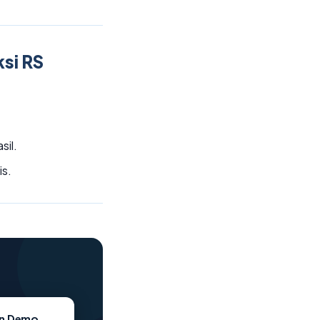
ksi RS
sil.
is.
→
an Demo