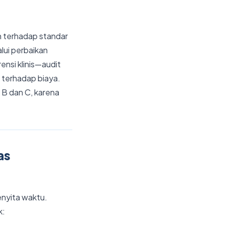
en terhadap standar
lui perbaikan
ensi klinis—audit
u terhadap biaya.
 B dan C, karena
as
enyita waktu.
k: