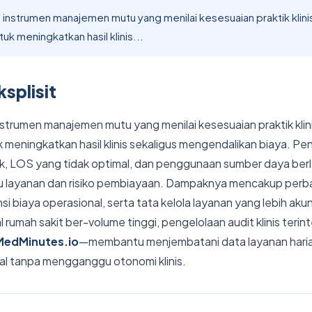
ah instrumen manajemen mutu yang menilai kesesuaian praktik klin
uk meningkatkan hasil klinis...
splisit
 instrumen manajemen mutu yang menilai kesesuaian praktik kli
k meningkatkan hasil klinis sekaligus mengendalikan biaya. Pe
ktik, LOS yang tidak optimal, dan penggunaan sumber daya be
 layanan dan risiko pembiayaan. Dampaknya mencakup perbaika
nsi biaya operasional, serta tata kelola layanan yang lebih ak
 rumah sakit ber-volume tinggi, pengelolaan audit klinis teri
MedMinutes.io
—membantu menjembatani data layanan hari
al tanpa mengganggu otonomi klinis.