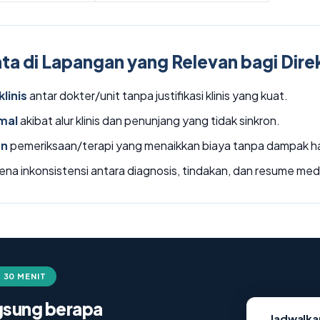
ta di Lapangan yang Relevan bagi Dire
klinis
antar dokter/unit tanpa justifikasi klinis yang kuat.
mal
akibat alur klinis dan penunjang yang tidak sinkron.
on
pemeriksaan/terapi yang menaikkan biaya tanpa dampak ha
ena inkonsistensi antara diagnosis, tindakan, dan resume med
 30 MENIT
ngsung berapa
Jadwalk