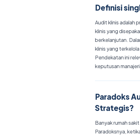
Definisi sin
Audit klinis adalah
klinis yang disepak
berkelanjutan. Dala
klinis yang terkelo
Pendekatan ini rele
keputusan manajeria
Paradoks Aud
Strategis?
Banyak rumah sakit
Paradoksnya, ketika 