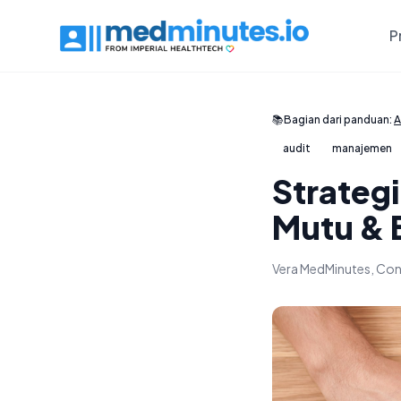
P
📚
Bagian dari panduan:
A
audit
manajemen
Strategi
Mutu & 
Vera MedMinutes, Con