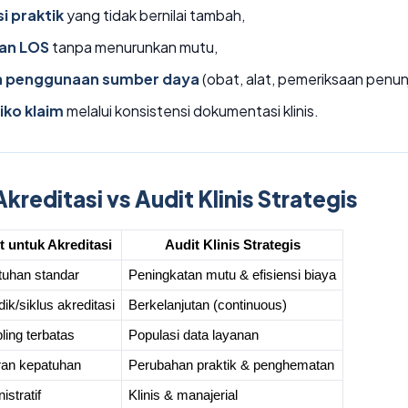
i praktik
yang tidak bernilai tambah,
an LOS
tanpa menurunkan mutu,
n penggunaan sumber daya
(obat, alat, pemeriksaan penun
iko klaim
melalui konsistensi dokumentasi klinis.
Akreditasi vs Audit Klinis Strategis
t untuk Akreditasi
Audit Klinis Strategis
uhan standar
Peningkatan mutu & efisiensi biaya
dik/siklus akreditasi
Berkelanjutan (continuous)
ing terbatas
Populasi data layanan
ran kepatuhan
Perubahan praktik & penghematan
istratif
Klinis & manajerial