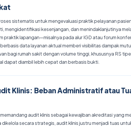
gkat
 proses sistematis untuk mengevaluasi praktik pelayanan pasi
ati, mengidentifikasi kesenjangan, dan menindaklanjutinya mela
m praktik lapangan—misalnya pada alur IGD atau forum konfer
la berbasis data layanan aktual memberi visibilitas dampak mut
van bagi rumah sakit dengan volume tinggi, khususnya RS tipe
l dapat diambil lebih cepat dan berbasis bukti.
it Klinis: Beban Administratif atau Tu
 memandang audit klinis sebagai kewajiban akreditasi yang m
dikelola secara strategis, audit klinis justru menjadi tuas untu