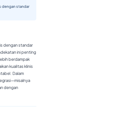
is dengan standar
nis dengan standar
ndekatan ini penting
rlebih berdampak
n kualitas klinis
untabel. Dalam
ntegrasi—misalnya
an dengan