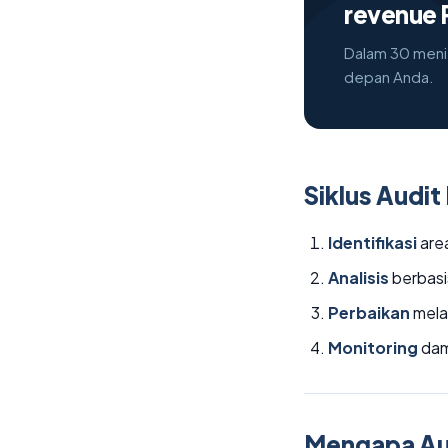
revenue 
Dalam 30 menit
depan Anda.
Siklus Audit
Identifikasi
area
Analisis
berbasis
Perbaikan
melal
Monitoring
dam
Mengapa Aud