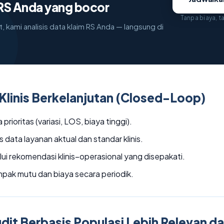
RS Anda yang bocor
Tanpa biaya, 
, kami analisis data klaim RS Anda — langsung di
 Klinis Berkelanjutan (Closed-Loop)
 prioritas (variasi, LOS, biaya tinggi).
 data layanan aktual dan standar klinis.
ui rekomendasi klinis–operasional yang disepakati.
pak mutu dan biaya secara periodik.
it Berbasis Populasi Lebih Relevan d