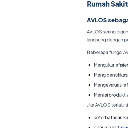
Rumah Saki
AVLOS sebagai
AVLOS sering diguna
langsung dengan pe
Beberapa fungsi A
Mengukur efisi
Mengidentifikas
Mengevaluasi efe
Menilai produktiv
Jika AVLOS terlalu 
keterbatasan ka
penurunan
turn