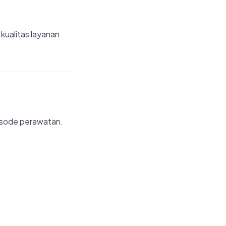
 kualitas layanan
pisode perawatan.