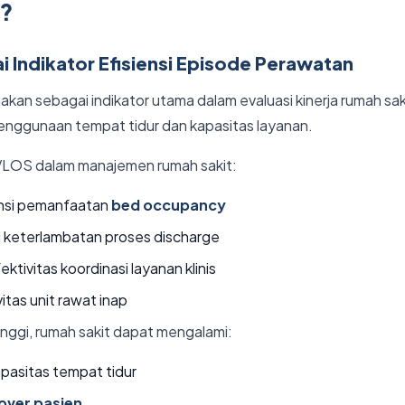
t?
 Indikator Efisiensi Episode Perawatan
kan sebagai indikator utama dalam evaluasi kinerja rumah sak
nggunaan tempat tidur dan kapasitas layanan.
VLOS dalam manajemen rumah sakit:
ensi pemanfaatan
bed occupancy
i keterlambatan proses discharge
ktivitas koordinasi layanan klinis
itas unit rawat inap
tinggi, rumah sakit dapat mengalami:
pasitas tempat tidur
over pasien