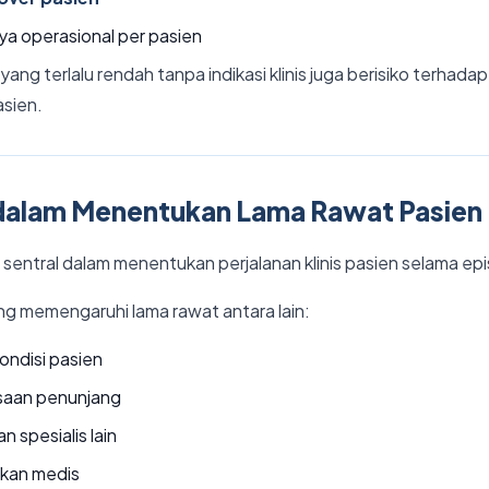
ya operasional per pasien
ng terlalu rendah tanpa indikasi klinis juga berisiko terhadap
sien.
dalam Menentukan Lama Rawat Pasien
 sentral dalam menentukan perjalanan klinis pasien selama e
ng memengaruhi lama rawat antara lain:
ondisi pasien
ksaan penunjang
n spesialis lain
akan medis