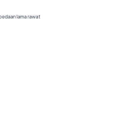
erbedaan lama rawat