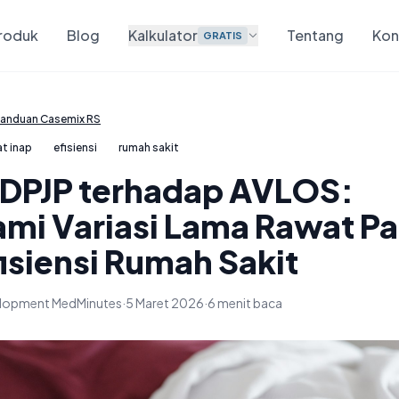
roduk
Blog
Kalkulator
Tentang
Kon
GRATIS
anduan Casemix RS
t inap
efisiensi
rumah sakit
s DPJP terhadap AVLOS:
i Variasi Lama Rawat Pa
isiensi Rumah Sakit
velopment MedMinutes
·
5 Maret 2026
·
6 menit baca