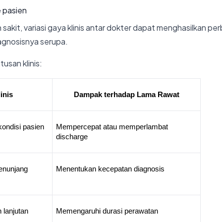
 pasien
 sakit, variasi gaya klinis antar dokter dapat menghasilkan p
agnosisnya serupa.
usan klinis:
inis
Dampak terhadap Lama Rawat
kondisi pasien
Mempercepat atau memperlambat 
discharge
enunjang 
Menentukan kecepatan diagnosis
 lanjutan
Memengaruhi durasi perawatan