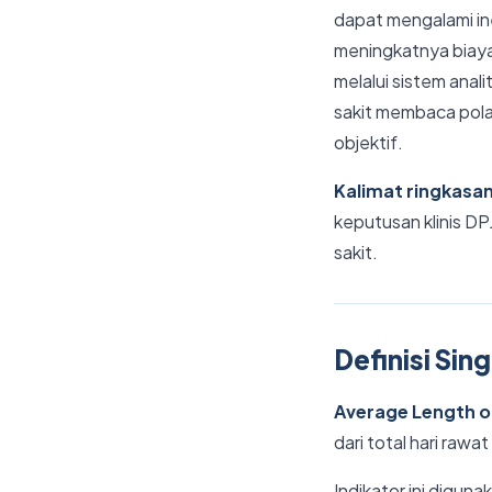
dapat mengalami in
meningkatnya biaya
melalui sistem anal
sakit membaca pola
objektif.
Kalimat ringkasa
keputusan klinis D
sakit.
Definisi Sin
Average Length o
dari total hari rawa
Indikator ini digun