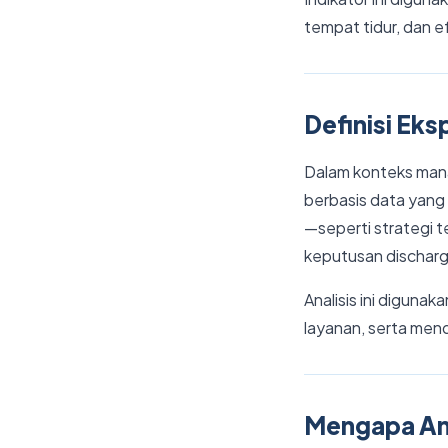
tempat tidur, dan e
Definisi Eksp
Dalam konteks man
berbasis data yang
—seperti strategi 
keputusan discharg
Analisis ini digunak
layanan, serta mend
Mengapa Ana