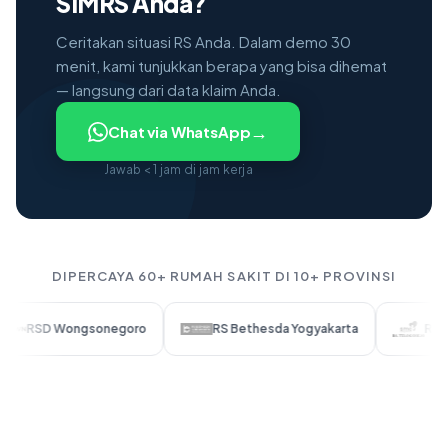
SIMRS Anda?
Ceritakan situasi RS Anda. Dalam demo 30
menit, kami tunjukkan berapa yang bisa dihemat
— langsung dari data klaim Anda.
→
Chat via WhatsApp
Jawab < 1 jam di jam kerja
DIPERCAYA 60+ RUMAH SAKIT DI 10+ PROVINSI
Wongsonegoro
RS Bethesda Yogyakarta
RS SMC Telog