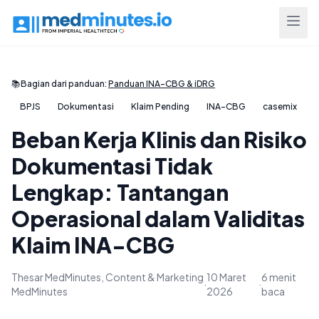
📚
Bagian dari panduan:
Panduan INA-CBG & iDRG
BPJS
Dokumentasi
Klaim Pending
INA-CBG
casemix
Beban Kerja Klinis dan Risiko
Dokumentasi Tidak
Lengkap: Tantangan
Operasional dalam Validitas
Klaim INA-CBG
Thesar MedMinutes, Content & Marketing
10 Maret
6 menit
·
·
MedMinutes
2026
baca