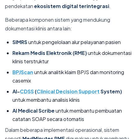
pendekatan
ekosistem digital terintegrasi
.
Beberapa komponen sistem yang mendukung
dokumentasi klinis antara lain:
SIMRS
untuk pengelolaan alur pelayanan pasien
Rekam Medis Elektronik (RME)
untuk dokumentasi
klinis terstruktur
BPJScan
untuk analitik klaim BPJS dan monitoring
casemix
AI-
CDSS
(
Clinical Decision Support
System)
untuk membantu analisis klinis
AI Medical Scribe
untuk membantu pembuatan
catatan SOAP secara otomatis
Dalam beberapa implementasi operasional, sistem
seperti
MedMinutes RME
digunakan untuk membantu