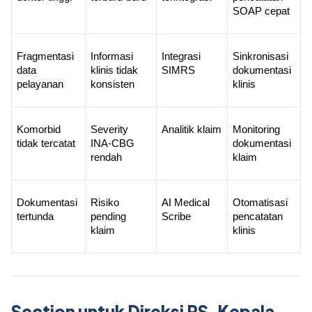
SOAP cepat
Fragmentasi 
Informasi 
Integrasi 
Sinkronisasi 
data 
klinis tidak 
SIMRS
dokumentasi 
pelayanan
konsisten
klinis
Komorbid 
Severity 
Analitik klaim
Monitoring 
tidak tercatat
INA-CBG 
dokumentasi 
rendah
klaim
Dokumentasi 
Risiko 
AI Medical 
Otomatisasi 
tertunda
pending 
Scribe
pencatatan 
klaim
klinis
Section untuk Direksi RS, Kepala