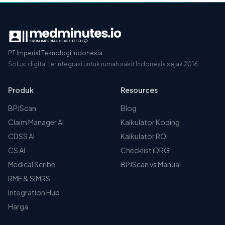
PT Imperial Teknologi Indonesia
Solusi digital terintegrasi untuk rumah sakit Indonesia sejak 2016.
Produk
Resources
BPJScan
Blog
Claim Manager AI
Kalkulator Koding
CDSS AI
Kalkulator ROI
CS AI
Checklist iDRG
Medical Scribe
BPJScan vs Manual
RME & SIMRS
Integration Hub
Harga