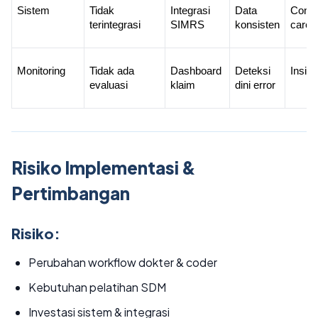
Sistem
Tidak 
Integrasi 
Data 
Contin
terintegrasi
SIMRS
konsisten
care
Monitoring
Tidak ada 
Dashboard 
Deteksi 
Insigh
evaluasi
klaim
dini error
Risiko Implementasi &
Pertimbangan
Risiko:
Perubahan workflow dokter & coder
Kebutuhan pelatihan SDM
Investasi sistem & integrasi