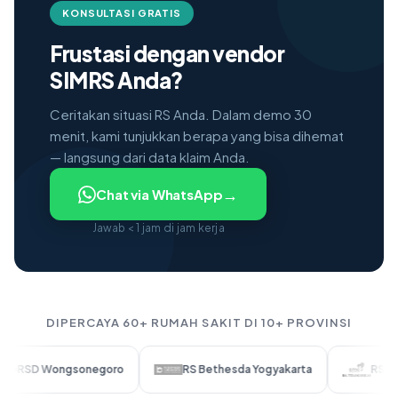
KONSULTASI GRATIS
Frustasi dengan vendor
SIMRS Anda?
Ceritakan situasi RS Anda. Dalam demo 30
menit, kami tunjukkan berapa yang bisa dihemat
— langsung dari data klaim Anda.
→
Chat via WhatsApp
Jawab < 1 jam di jam kerja
DIPERCAYA 60+ RUMAH SAKIT DI 10+ PROVINSI
ongsonegoro
RS Bethesda Yogyakarta
RS SMC Telogo