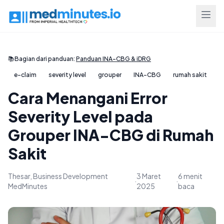
📚
Bagian dari panduan:
Panduan INA-CBG & iDRG
e-claim
severity level
grouper
INA-CBG
rumah sakit
Cara Menangani Error
Severity Level pada
Grouper INA-CBG di Rumah
Sakit
Thesar, Business Development
3 Maret
6 menit
·
·
MedMinutes
2025
baca