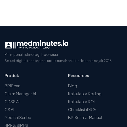
PT Imperial Teknologi Indonesia
Solusi digital terintegrasi untuk rumah sakit Indonesia sejak 2016.
Produk
Resources
BPJScan
Blog
Claim Manager AI
Kalkulator Koding
CDSS AI
Kalkulator ROI
CS AI
Checklist iDRG
Medical Scribe
BPJScan vs Manual
RME & SIMRS