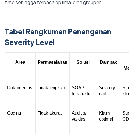
time sehingga terbaca optimal oleh grouper.
Tabel Rangkuman Penanganan
Severity Level
Area
Permasalahan
Solusi
Dampak
Pe
MedM
Dokumentasi
Tidak lengkap
SOAP 
Severity 
Standa
terstruktur
naik
klinis
Coding
Tidak akurat
Audit & 
Klaim 
Suppo
validasi
optimal
CDS