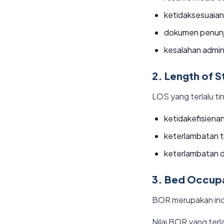
ketidaksesuaian
dokumen penunja
kesalahan admin
2. Length of S
LOS yang terlalu t
ketidakefisienan
keterlambatan t
keterlambatan d
3. Bed Occup
BOR merupakan indik
Nilai BOR yang terl