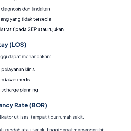
 diagnosis dan tindakan
ng yang tidak tersedia
istratif pada SEP atau rujukan
tay (LOS)
inggi dapat menandakan:
 pelayanan klinis
indakan medis
ischarge planning
ancy Rate (BOR)
ator utilisasi tempat tidur rumah sakit.
alu rendah atau terlalu tinggi dapat memengaruhi: