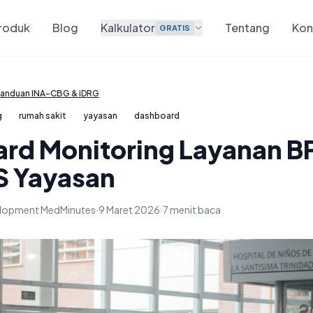
roduk
Blog
Kalkulator
Tentang
Kon
GRATIS
anduan INA-CBG & iDRG
g
rumah sakit
yayasan
dashboard
rd Monitoring Layanan BP
S Yayasan
velopment MedMinutes
·
9 Maret 2026
·
7 menit baca