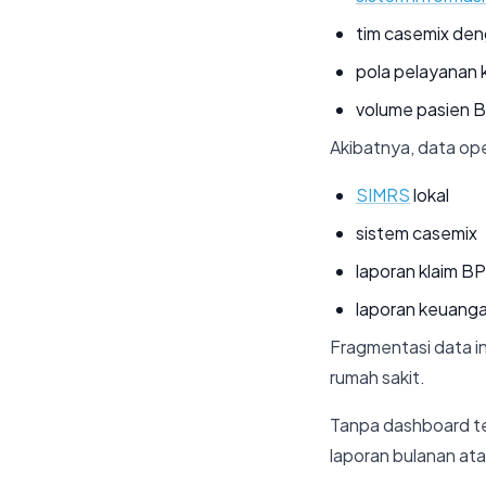
tim casemix den
pola pelayanan k
volume pasien B
Akibatnya, data ope
SIMRS
lokal
sistem casemix
laporan klaim B
laporan keuanga
Fragmentasi data i
rumah sakit.
Tanpa dashboard te
laporan bulanan at