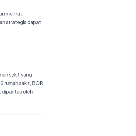
an melihat
an strategis dapat
umah sakit yang
OS rumah sakit, BOR
t dipantau oleh