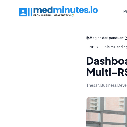
P
📚
Bagian dari panduan:
P
BPJS
Klaim Pendin
Dashboa
Multi-R
Thesar, Business De