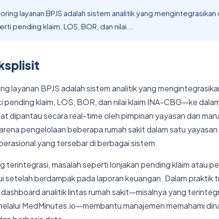
ring layanan BPJS adalah sistem analitik yang mengintegrasikan 
ti pending klaim, LOS, BOR, dan nilai...
splisit
ng layanan BPJS adalah sistem analitik yang mengintegrasika
i pending klaim, LOS, BOR, dan nilai klaim INA-CBG—ke dalam
pat dipantau secara real-time oleh pimpinan yayasan dan man
 karena pengelolaan beberapa rumah sakit dalam satu yayasa
erasional yang tersebar di berbagai sistem.
ng terintegrasi, masalah seperti lonjakan pending klaim atau pe
ui setelah berdampak pada laporan keuangan. Dalam praktik tr
dashboard analitik lintas rumah sakit—misalnya yang terinteg
s melalui MedMinutes.io—membantu manajemen memahami din