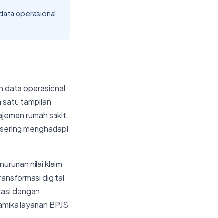
data operasional
n data operasional
 satu tampilan
ajemen rumah sakit.
n sering menghadapi
nurunan nilai klaim
ansformasi digital
rasi dengan
amika layanan BPJS