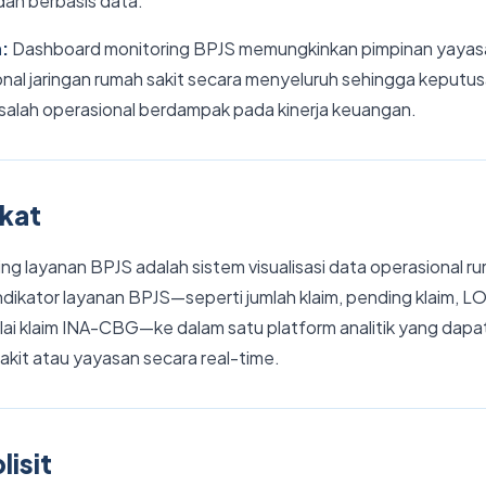
dan berbasis data.
n:
Dashboard monitoring BPJS memungkinkan pimpinan yayas
nal jaringan rumah sakit secara menyeluruh sehingga keputus
salah operasional berdampak pada kinerja keuangan.
gkat
g layanan BPJS adalah sistem visualisasi data operasional r
dikator layanan BPJS—seperti jumlah klaim, pending klaim, L
nilai klaim INA-CBG—ke dalam satu platform analitik yang dapa
kit atau yayasan secara real-time.
lisit