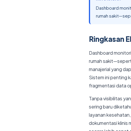
Dashboard monito
rumah sakit—seper
Ringkasan Ek
Dashboard monitori
rumah sakit—sepert
manajerial yang da
Sistem ini penting
fragmentasi data op
Tanpa visibilitas ya
sering baru diketah
layanan kesehatan, 
dokumentasi klini