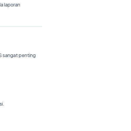
da laporan
JS sangat penting
si.