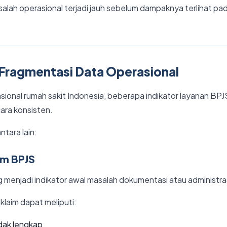
alah operasional terjadi jauh sebelum dampaknya terlihat pa
 Fragmentasi Data Operasional
sional rumah sakit Indonesia, beberapa indikator layanan BP
ara konsisten.
ntara lain:
im BPJS
g menjadi indikator awal masalah dokumentasi atau administra
laim dapat meliputi:
dak lengkap