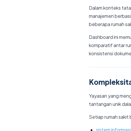
Dalam konteks tata 
manajemen berbasis 
beberapa rumah saki
Dashboard ini mem
komparatif antar ru
konsistensi dokumen
Kompleksita
Yayasan yang meng
tantangan unik dala
Setiap rumah sakit 
sistem informasi