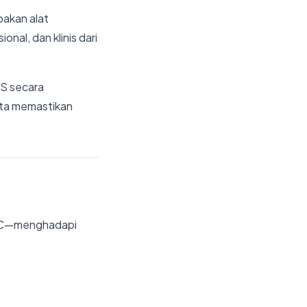
pakan alat
nal, dan klinis dari
S secara
erta memastikan
e C—menghadapi