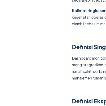
secara lebih cepat 
Kalimat ringkasa
kesehatan operasio
diambil sebelum ma
Definisi Sin
Dashboard monitorin
mengintegrasikan in
rumah sakit, serta 
manajemen rumah sa
Definisi Eksp