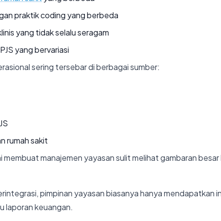
gan praktik coding yang berbeda
linis yang tidak selalu seragam
PJS yang bervariasi
rasional sering tersebar di berbagai sumber:
PJS
n rumah sakit
ni membuat manajemen yayasan sulit melihat gambaran besar ki
rintegrasi, pimpinan yayasan biasanya hanya mendapatkan in
au laporan keuangan.