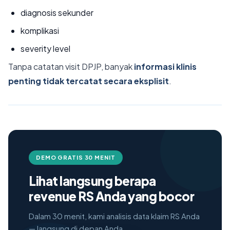
diagnosis sekunder
komplikasi
severity level
Tanpa catatan visit DPJP, banyak
informasi klinis
penting tidak tercatat secara eksplisit
.
DEMO GRATIS 30 MENIT
Lihat langsung berapa
revenue RS Anda yang bocor
Dalam 30 menit, kami analisis data klaim RS Anda
— langsung di depan Anda.