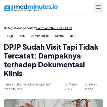
📚
Bagian dari panduan:
Panduan INA-CBG & iDRG
dpjp
RME
Dokumentasi
SIMRS
visit
DPJP Sudah Visit Tapi Tidak
Tercatat: Dampaknya
terhadap Dokumentasi
Klinis
Thesar, Business Development
13 Maret
6 menit
·
·
MedMinutes
2026
baca