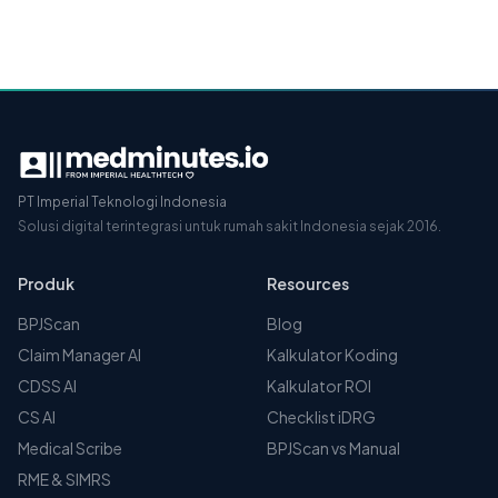
PT Imperial Teknologi Indonesia
Solusi digital terintegrasi untuk rumah sakit Indonesia sejak 2016.
Produk
Resources
BPJScan
Blog
Claim Manager AI
Kalkulator Koding
CDSS AI
Kalkulator ROI
CS AI
Checklist iDRG
Medical Scribe
BPJScan vs Manual
RME & SIMRS