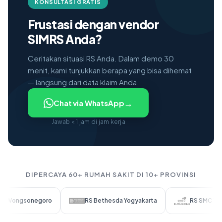
KONSULTASI GRATIS
Frustasi dengan vendor
SIMRS Anda?
Ceritakan situasi RS Anda. Dalam demo 30
menit, kami tunjukkan berapa yang bisa dihemat
— langsung dari data klaim Anda.
→
Chat via WhatsApp
Jawab < 1 jam di jam kerja
DIPERCAYA 60+ RUMAH SAKIT DI 10+ PROVINSI
negoro
RS Bethesda Yogyakarta
RS SMC Telogorejo