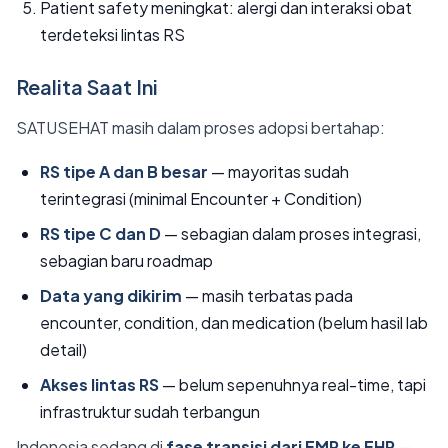
Patient safety meningkat: alergi dan interaksi obat
terdeteksi lintas RS
Realita Saat Ini
SATUSEHAT masih dalam proses adopsi bertahap:
RS tipe A dan B besar
— mayoritas sudah
terintegrasi (minimal Encounter + Condition)
RS tipe C dan D
— sebagian dalam proses integrasi,
sebagian baru roadmap
Data yang dikirim
— masih terbatas pada
encounter, condition, dan medication (belum hasil lab
detail)
Akses lintas RS
— belum sepenuhnya real-time, tapi
infrastruktur sudah terbangun
Indonesia sedang di
fase transisi dari EMR ke EHR
—