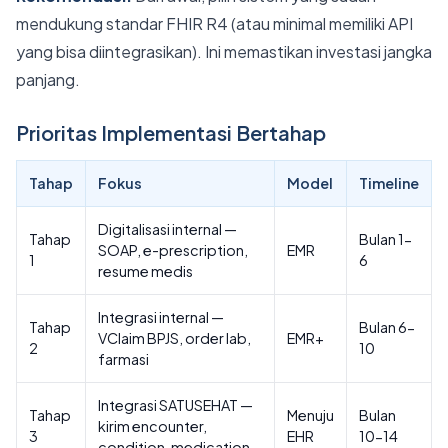
mendukung standar FHIR R4 (atau minimal memiliki API
yang bisa diintegrasikan). Ini memastikan investasi jangka
panjang.
Prioritas Implementasi Bertahap
Tahap
Fokus
Model
Timeline
Digitalisasi internal —
Tahap
Bulan 1-
SOAP, e-prescription,
EMR
1
6
resume medis
Integrasi internal —
Tahap
Bulan 6-
VClaim BPJS, order lab,
EMR+
2
10
farmasi
Integrasi SATUSEHAT —
Tahap
Menuju
Bulan
kirim encounter,
3
EHR
10-14
condition, medication