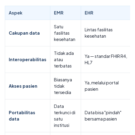
Aspek
EMR
EHR
Satu
Lintas fasilitas
Cakupan data
fasilitas
kesehatan
kesehatan
Tidak ada
Ya — standar FHIR R4,
Interoperabilitas
atau
HL7
terbatas
Biasanya
Ya, melalui portal
Akses pasien
tidak
pasien
tersedia
Data
Portabilitas
terkunci di
Data bisa "pindah"
data
satu
bersama pasien
institusi