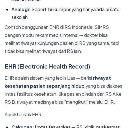
Analogi:
Seperti buku rapor yang hanya ada di satu
sekolah
Contoh penggunaan EMR di RS Indonesia: SIMRS
dengan modul rekam medis internal — dokter bisa
melihat riwayat kunjungan pasien di RS yang sama, tapi
tidak bisa melihat riwayat dari RS lain.
EHR (Electronic Health Record)
EHR adalah sistem yang lebih luas — berisi
riwayat
kesehatan pasien sepanjang hidup
yang bisa diakses
lintas fasilitas kesehatan. Jika pasien pindah dari RS A ke
RS B, riwayat medisnya bisa "mengikuti" melalui EHR.
Karakteristik EHR:
Cakupan:
Lintas fasyankes — RS, klinik, puskesmas,