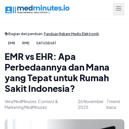
📚
Bagian dari panduan:
Panduan Rekam Medis Elektronik
EMR
RME
SATUSEHAT
EMR vs EHR: Apa
Perbedaannya dan Mana
yang Tepat untuk Rumah
Sakit Indonesia?
Vera MedMinutes, Content &
26 November
7 menit
·
·
Marketing MedMinutes
2025
baca