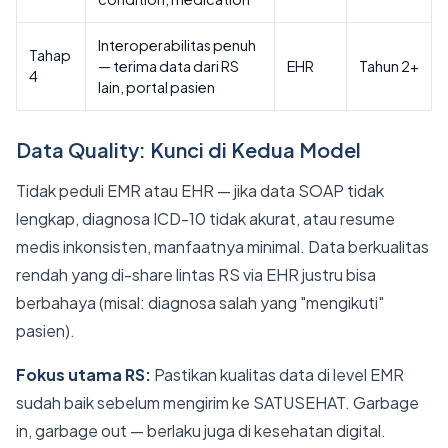
Interoperabilitas penuh
Tahap
— terima data dari RS
EHR
Tahun 2+
4
lain, portal pasien
Data Quality: Kunci di Kedua Model
Tidak peduli EMR atau EHR — jika data SOAP tidak
lengkap, diagnosa ICD-10 tidak akurat, atau resume
medis inkonsisten, manfaatnya minimal. Data berkualitas
rendah yang di-share lintas RS via EHR justru bisa
berbahaya (misal: diagnosa salah yang "mengikuti"
pasien).
Fokus utama RS:
Pastikan kualitas data di level EMR
sudah baik sebelum mengirim ke SATUSEHAT. Garbage
in, garbage out — berlaku juga di kesehatan digital.