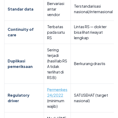
Bervariasi
Terstandarisasi
Standar data
antar
nasional/internasional
vendor
Terbatas
Lintas RS — dokter
Continuity of
pada satu
bisa lihat riwayat
care
RS
lengkap
Sering
terjadi
Duplikasi
(hasil lab RS
Berkurang drastis
pemeriksaan
A tidak
terlihat di
RS B)
Permenkes
Regulatory
24/2022
SATUSEHAT (target
driver
(minimum
nasional)
wajib)