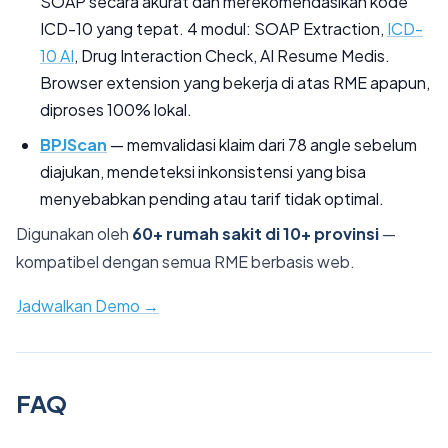
SOAP secara akurat dan merekomendasikan kode
ICD-10 yang tepat. 4 modul: SOAP Extraction,
ICD-
10 AI
, Drug Interaction Check, AI Resume Medis.
Browser extension yang bekerja di atas RME apapun,
diproses 100% lokal.
BPJScan
— memvalidasi klaim dari 78 angle sebelum
diajukan, mendeteksi inkonsistensi yang bisa
menyebabkan pending atau tarif tidak optimal.
Digunakan oleh
60+ rumah sakit di 10+ provinsi
—
kompatibel dengan semua RME berbasis web.
Jadwalkan Demo →
FAQ