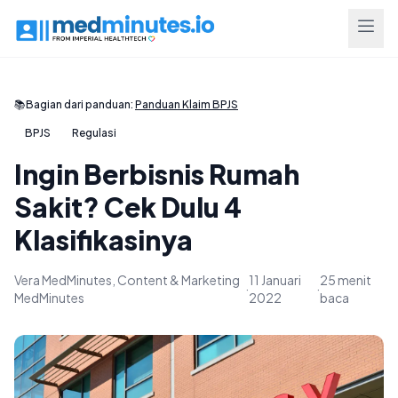
📚
Bagian dari panduan:
Panduan Klaim BPJS
BPJS
Regulasi
Ingin Berbisnis Rumah
Sakit? Cek Dulu 4
Klasifikasinya
Vera MedMinutes, Content & Marketing
11 Januari
25 menit
·
·
MedMinutes
2022
baca