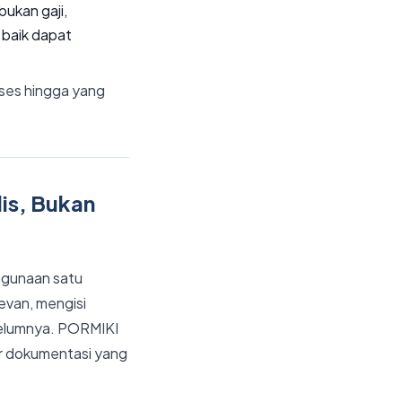
ukan gaji,
 baik dapat
oses hingga yang
lis, Bukan
ggunaan satu
evan, mengisi
ebelumnya. PORMIKI
r dokumentasi yang