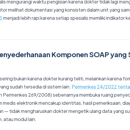
lis mengurangi waktu pengisian karena dokter tidak lagi meng
editor melihat dokumentasi yang konsisten dalam unit yang s
S
menjadi lebih rapi karena setiap spesialis memiliki indikator
 Penyederhanaan Komponen SOAP yang 
ering bukan karena dokter kurang teliti, melainkan karena f
ng sudah tersedia di sistem lain.
Permenkes 24/2022 tenta
n Permenkes 269/2008) sebenarnya membuka ruang penyeder
m medis elektronik mencakup identitas, hasil pemeriksaan, diag
an — tidak mengharuskan dokter mengetik ulang data yang s
, atau modul lain.