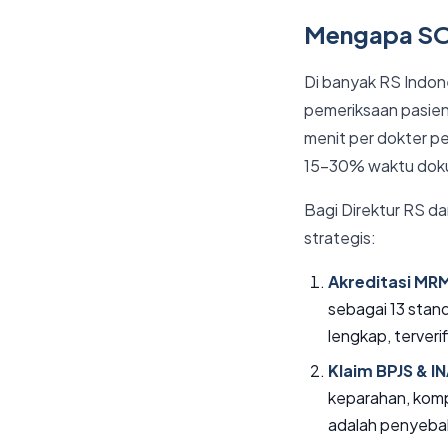
Mengapa SOA
Di banyak RS Indon
pemeriksaan pasien
menit per dokter pe
15–30% waktu doku
Bagi Direktur RS d
strategis:
Akreditasi MRM
sebagai 13 stand
lengkap, terverif
Klaim BPJS & 
keparahan, kompl
adalah penyeb