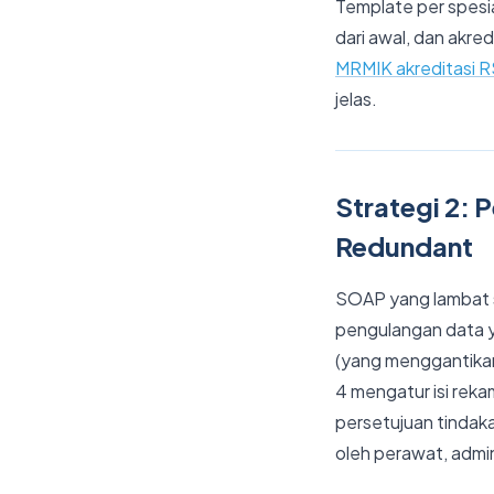
Template per spesia
dari awal, dan akr
MRMIK akreditasi R
jelas.
Strategi 2:
Redundant
SOAP yang lambat s
pengulangan data ya
(yang menggantika
4 mengatur isi reka
persetujuan tindak
oleh perawat, admin