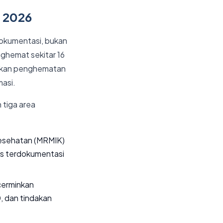
S 2026
dokumentasi, bukan
ghemat sekitar 16
kan penghematan
asi.
tiga area
esehatan (MRMIK)
nis terdokumentasi
ncerminkan
0, dan tindakan