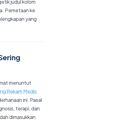
etik judul kolom
ama. Pemetaan ke
 kelengkapan yang
Sering
ormat menuntut
ng Rekam Medis
hanaan ini. Pasal
nosis, terapi, dan
udah dimasukkan