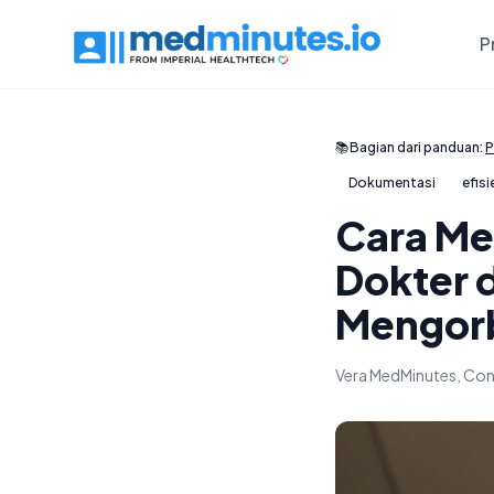
P
📚
Bagian dari panduan:
P
Dokumentasi
efisi
Cara Me
Dokter d
Mengorb
Vera MedMinutes, Con