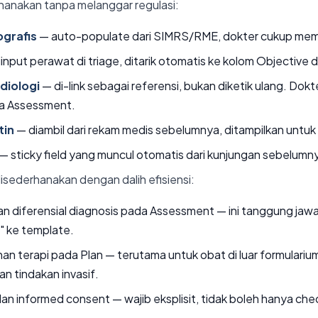
hanakan tanpa melanggar regulasi:
ografis
— auto-populate dari SIMRS/RME, dokter cukup memve
input perawat di triage, ditarik otomatis ke kolom Objective 
adiologi
— di-link sebagai referensi, bukan diketik ulang. Dok
da Assessment.
tin
— diambil dari rekam medis sebelumnya, ditampilkan untuk 
— sticky field yang muncul otomatis dari kunjungan sebelumn
isederhanakan dengan dalih efisiensi:
 dan diferensial diagnosis pada Assessment — ini tanggung ja
n" ke template.
ihan terapi pada Plan — terutama untuk obat di luar formularium
an tindakan invasif.
an informed consent — wajib eksplisit, tidak boleh hanya chec