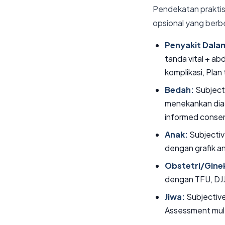
Pendekatan praktis
opsional yang berb
Penyakit Dala
tanda vital + a
komplikasi, Plan
Bedah:
Subjecti
menekankan diagn
informed consen
Anak:
Subjectiv
dengan grafik a
Obstetri/Gine
dengan TFU, DJJ
Jiwa:
Subjective
Assessment mult