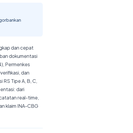
ngorbankan
ngkap dan cepat
Beban dokumentasi
4), Permenkes
erifikasi, dan
i RS Tipe A, B, C,
ntasi: dari
atatan real-time,
ngan klaim INA-CBG