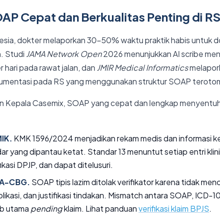
P Cepat dan Berkualitas Penting di R
esia, dokter melaporkan 30–50% waktu praktik habis untuk 
. Studi
JAMA Network Open
2026 menunjukkan AI scribe men
r hari pada rawat jalan, dan
JMIR Medical Informatics
melapor
mentasi pada RS yang menggunakan struktur SOAP terotom
an Kepala Casemix, SOAP yang cepat dan lengkap menyentuh 
IK.
KMK 1596/2024 menjadikan rekam medis dan informasi k
ar yang dipantau ketat. Standar 13 menuntut setiap entri kli
ikasi DPJP, dan dapat ditelusuri.
INA-CBG.
SOAP tipis lazim ditolak verifikator karena tidak me
ikasi, dan justifikasi tindakan. Mismatch antara SOAP, ICD-1
ab utama
pending
klaim. Lihat panduan
verifikasi klaim BPJS
.