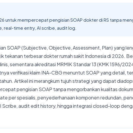
2026 untuk mempercepat pengisian SOAP dokter di RS tanpa me
, real-time entry, AI scribe, audit log.
an SOAP (Subjective, Objective, Assessment, Plan) yang le
itik tekanan terbesar dokter rumah sakit Indonesia di 2026. 
inis, sementara akreditasi MRMIK Standar 13 (KMK 1596/202
ya verifikasi klaim INA-CBG menuntut SOAP yang detail, terv
tahun. Artikel ini merangkum tujuh strategi yang dapat diadops
rcepat pengisian SOAP tanpa mengorbankan kualitas dokume
late per spesialis, penyederhanaan komponen redundan, penc
al Scribe, audit edit history, hingga integrasi closed-loop de