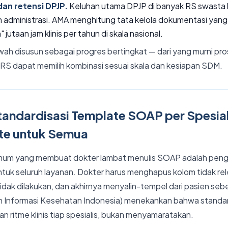
an retensi DPJP.
Keluhan utama DPJP di banyak RS swasta b
 administrasi. AMA menghitung tata kelola dokumentasi yang
jutaan jam klinis per tahun di skala nasional.
awah disusun sebagai progres bertingkat — dari yang murni pr
 RS dapat memilih kombinasi sesuai skala dan kesiapan SDM.
Standardisasi Template SOAP per Spesia
te untuk Semua
umum yang membuat dokter lambat menulis SOAP adalah pen
tuk seluruh layanan. Dokter harus menghapus kolom tidak rel
idak dilakukan, dan akhirnya menyalin-tempel dari pasien s
n Informasi Kesehatan Indonesia) menekankan bahwa standa
n ritme klinis tiap spesialis, bukan menyamaratakan.