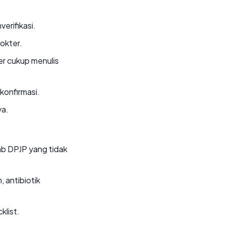
rifikasi.
dokter.
ter cukup menulis
konfirmasi.
ya.
wab DPJP yang tidak
, antibiotik
klist.