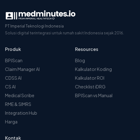
PT Imperial Teknologi Indonesia
Solusi digital terintegrasi untuk rumah sakit Indonesia sejak 2016.
Produk
Resources
BPJScan
Blog
Claim Manager AI
Kalkulator Koding
CDSS AI
Kalkulator ROI
CS AI
Checklist iDRG
Medical Scribe
BPJScan vs Manual
RME & SIMRS
Integration Hub
Harga
Kontak