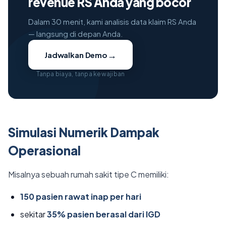
revenue RS Anda yang bocor
Dalam 30 menit, kami analisis data klaim RS Anda
— langsung di depan Anda.
→
Jadwalkan Demo
Tanpa biaya, tanpa kewajiban
Simulasi Numerik Dampak
Operasional
Misalnya sebuah rumah sakit tipe C memiliki:
150 pasien rawat inap per hari
sekitar
35% pasien berasal dari IGD