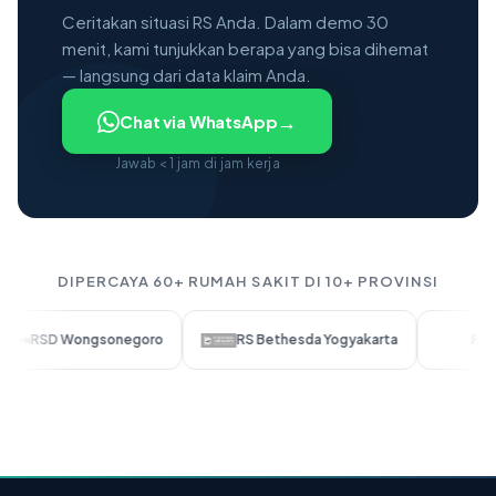
Ceritakan situasi RS Anda. Dalam demo 30
menit, kami tunjukkan berapa yang bisa dihemat
— langsung dari data klaim Anda.
→
Chat via WhatsApp
Jawab < 1 jam di jam kerja
DIPERCAYA 60+ RUMAH SAKIT DI 10+ PROVINSI
Wongsonegoro
RS Bethesda Yogyakarta
RS SMC Telog