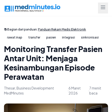
📚
Bagian dari panduan:
Panduan Rekam Medis Elektronik
rawat inap
transfer
pasien
integrasi
sinkronisasi
Monitoring Transfer Pasien
Antar Unit: Menjaga
Kesinambungan Episode
Perawatan
Thesar, Business Development
6 Maret
7 menit
·
·
MedMinutes
2026
baca