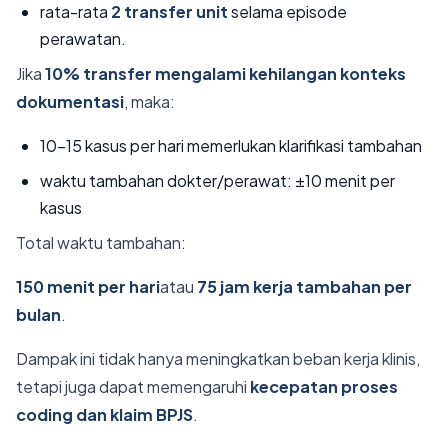
rata-rata
2 transfer unit
selama episode
perawatan.
Jika
10% transfer mengalami kehilangan konteks
dokumentasi
, maka:
10–15 kasus per hari memerlukan klarifikasi tambahan
waktu tambahan dokter/perawat: ±10 menit per
kasus
Total waktu tambahan:
150 menit per hari
atau
75 jam kerja tambahan per
bulan
.
Dampak ini tidak hanya meningkatkan beban kerja klinis,
tetapi juga dapat memengaruhi
kecepatan proses
coding dan klaim BPJS
.