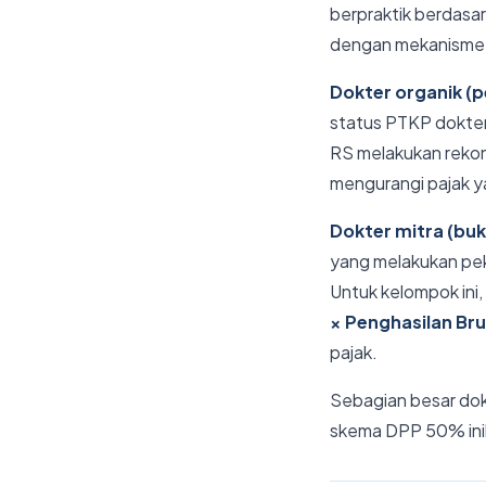
berpraktik berdasa
dengan mekanisme
Dokter organik (p
status PTKP dokter
RS melakukan rekons
mengurangi pajak y
Dokter mitra (buk
yang melakukan pek
Untuk kelompok ini
× Penghasilan Bru
pajak.
Sebagian besar dokt
skema DPP 50% inila