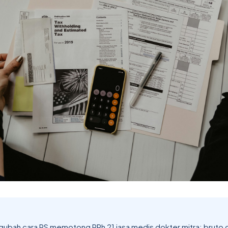
ubah cara RS memotong PPh 21 jasa medis dokter mitra: bruto 