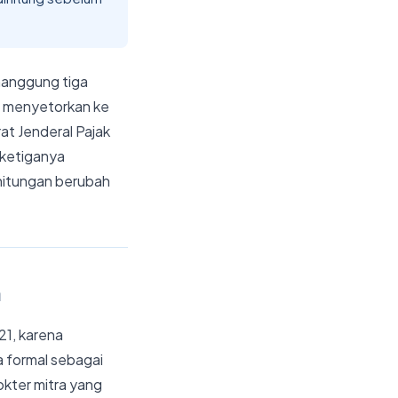
nanggung tiga
, menyetorkan ke
at Jenderal Pajak
 ketiganya
hitungan berubah
a
1, karena
 formal sebagai
kter mitra yang