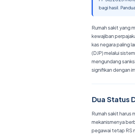
bagi hasil. Pandu
Rumah sakit yang m
kewajiban perpajak
kas negara paling l
(DJP) melalui siste
mengundang sanksi 
signifikan dengan i
Dua Status 
Rumah sakit harus
mekanismenya berbe
pegawai tetap RS m