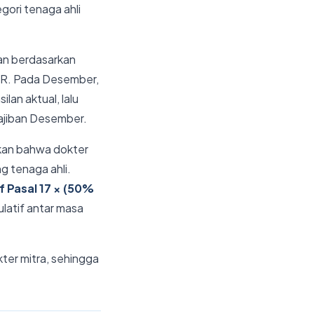
ori tenaga ahli
an berdasarkan
TER. Pada Desember,
an aktual, lalu
ajiban Desember.
an bahwa dokter
 tenaga ahli.
if Pasal 17 × (50%
ulatif antar masa
ter mitra, sehingga