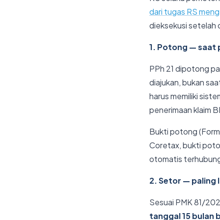
dari tugas RS menge
dieksekusi setelah d
1. Potong — saat
PPh 21 dipotong pa
diajukan, bukan sa
harus memiliki sis
penerimaan klaim B
Bukti potong (Formu
Coretax, bukti poto
otomatis terhubung
2. Setor — paling
Sesuai PMK 81/2024
tanggal 15 bulan 