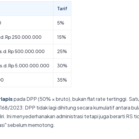
Tarif
0
5%
.d. Rp 250.000.000
15%
s.d. Rp 500.000.000
25%
s.d. Rp 5.000.000.000
30%
00
35%
lapis
pada DPP (50% × bruto), bukan flat rate tertinggi. Sat
168/2023: DPP tidak lagi dihitung secara kumulatif antara b
ri. Ini menyederhanakan administrasi tetapi juga berarti RS tid
si" sebelum memotong.