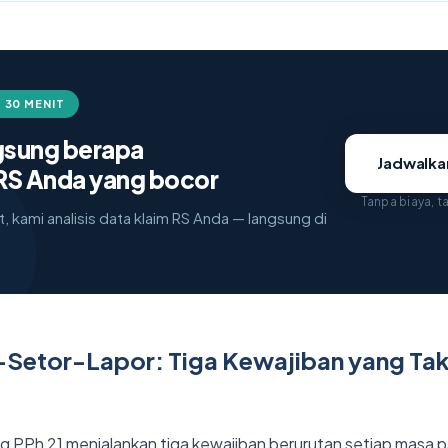
 30 MENIT
ngsung berapa
Jadwalk
RS Anda yang bocor
Tanpa biaya, 
, kami analisis data klaim RS Anda — langsung di
-Setor-Lapor: Tiga Kewajiban yang Tak
 PPh 21 menjalankan tiga kewajiban berurutan setiap masa pa