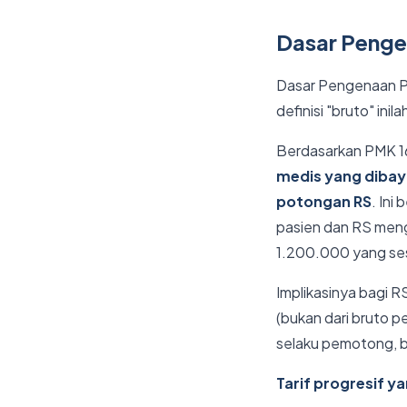
Dasar Penge
Dasar Pengenaan Pa
definisi "bruto" ini
Berdasarkan PMK 16
medis yang dibaya
potongan RS
. Ini
pasien dan RS meng
1.200.000 yang se
Implikasinya bagi R
(bukan dari bruto 
selaku pemotong, b
Tarif progresif y