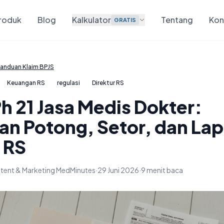
roduk
Blog
Kalkulator
Tentang
Kon
GRATIS
anduan Klaim BPJS
Keuangan RS
regulasi
Direktur RS
h 21 Jasa Medis Dokter:
an Potong, Setor, dan Lap
 RS
tent & Marketing MedMinutes
·
29 Juni 2026
·
9 menit baca