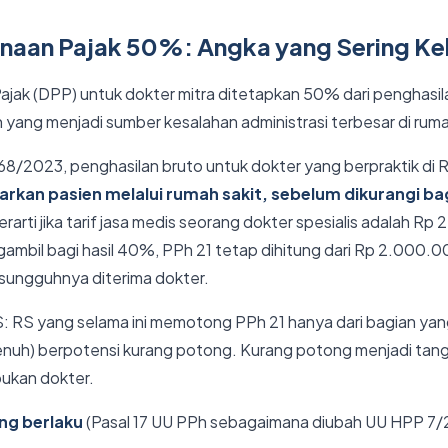
naan Pajak 50%: Angka yang Sering Kel
jak (DPP) untuk dokter mitra ditetapkan 50% dari penghasi
lah yang menjadi sumber kesalahan administrasi terbesar di ruma
8/2023, penghasilan bruto untuk dokter yang berpraktik di 
rkan pasien melalui rumah sakit, sebelum dikurangi bag
 berarti jika tarif jasa medis seorang dokter spesialis adalah R
ambil bagi hasil 40%, PPh 21 tetap dihitung dari Rp 2.000.
sungguhnya diterima dokter.
S: RS yang selama ini memotong PPh 21 hanya dari bagian yan
penuh) berpotensi kurang potong. Kurang potong menjadi ta
ukan dokter.
ang berlaku
(Pasal 17 UU PPh sebagaimana diubah UU HPP 7/