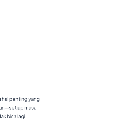
u hal penting yang
ulan—setiap masa
ak bisa lagi