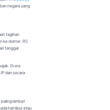
iban negara yang
aat tagihan
n ke dokter. RS
ri tanggal
ajak. Di era
DJP dan secara
 paling lambat
ada hari libur atau