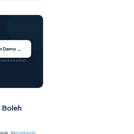
→
an Demo
tanpa kewajiban
 Boleh
jak. Ini
berbeda