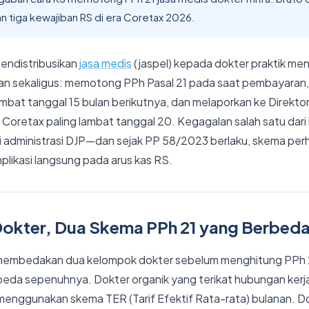
an tiga kewajiban RS di era Coretax 2026.
endistribusikan
jasa medis
(jaspel) kepada dokter praktik me
an sekaligus: memotong PPh Pasal 21 pada saat pembayaran
ambat tanggal 15 bulan berikutnya, dan melaporkan ke Direktor
m Coretax paling lambat tanggal 20. Kegagalan salah satu dari
administrasi DJP—dan sejak PP 58/2023 berlaku, skema per
mplikasi langsung pada arus kas RS.
Dokter, Dua Skema PPh 21 yang Berbed
 membedakan dua kelompok dokter sebelum menghitung PPh 2
da sepenuhnya. Dokter organik yang terikat hubungan kerja
enggunakan skema TER (Tarif Efektif Rata-rata) bulanan. Do