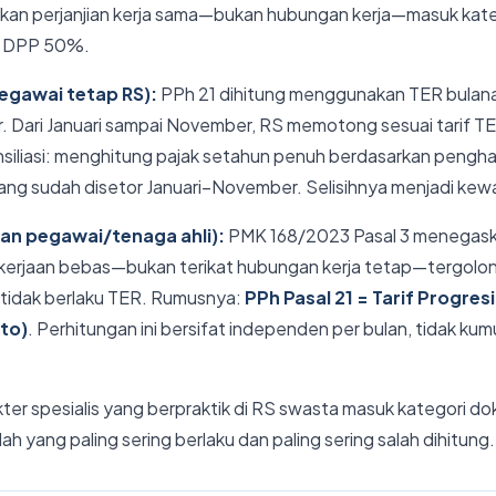
rkan perjanjian kerja sama—bukan hubungan kerja—masuk kateg
 DPP 50%.
egawai tetap RS):
PPh 21 dihitung menggunakan TER bulan
. Dari Januari sampai November, RS memotong sesuai tarif 
iliasi: menghitung pajak setahun penuh berdasarkan penghasil
ang sudah disetor Januari–November. Selisihnya menjadi kew
an pegawai/tenaga ahli):
PMK 168/2023 Pasal 3 menegask
erjaan bebas—bukan terikat hubungan kerja tetap—tergolong
, tidak berlaku TER. Rumusnya:
PPh Pasal 21 = Tarif Progres
to)
. Perhitungan ini bersifat independen per bulan, tidak kum
er spesialis yang berpraktik di RS swasta masuk kategori dok
h yang paling sering berlaku dan paling sering salah dihitung.