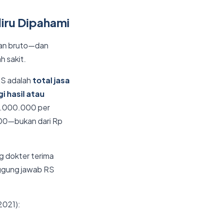
iru Dipahami
lan bruto—dan
h sakit.
RS adalah
total jasa
i hasil atau
p 2.000.000 per
000—bukan dari Rp
g dokter terima
nggung jawab RS
2021):