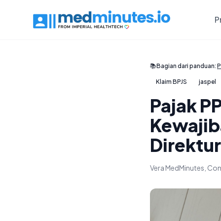
P
📚
Bagian dari panduan:
P
Klaim BPJS
jaspel
Pajak PP
Kewajib
Direktur
Vera MedMinutes, Con