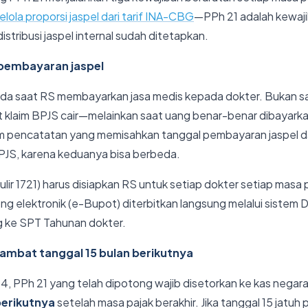
lola proporsi jaspel dari tarif INA-CBG
—PPh 21 adalah kewaj
istribusi jaspel internal sudah ditetapkan.
 pembayaran jaspel
da saat RS membayarkan jasa medis kepada dokter. Bukan s
at klaim BPJS cair—melainkan saat uang benar-benar dibayarka
tem pencatatan yang memisahkan tanggal pembayaran jaspel da
PJS, karena keduanya bisa berbeda.
lir 1721) harus disiapkan RS untuk setiap dokter setiap masa p
ng elektronik (e-Bupot) diterbitkan langsung melalui sistem 
 ke SPT Tahunan dokter.
 lambat tanggal 15 bulan berikutnya
, PPh 21 yang telah dipotong wajib disetorkan ke kas negara
berikutnya
setelah masa pajak berakhir. Jika tanggal 15 jatuh p