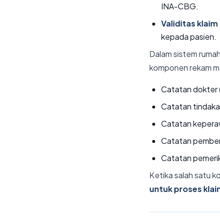
INA-CBG.
Validitas klaim
kepada pasien.
Dalam sistem rumah
komponen rekam m
Catatan dokter
Catatan tindaka
Catatan keper
Catatan pember
Catatan pemeri
Ketika salah satu k
untuk proses kla