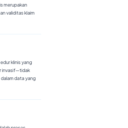
is merupakan
 validitas klaim
edur klinis yang
r invasif—tidak
l dalam data yang
alah proses