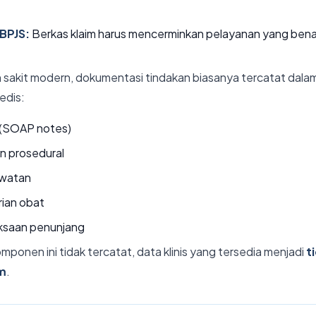
 BPJS:
Berkas klaim harus mencerminkan pelayanan yang bena
 sakit modern, dokumentasi tindakan biasanya tercatat dal
edis:
 (SOAP notes)
n prosedural
awatan
ian obat
ksaan penunjang
omponen ini tidak tercatat, data klinis yang tersedia menjadi
t
im
.