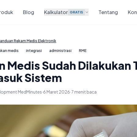
roduk
Blog
Kalkulator
Tentang
Kon
GRATIS
anduan Rekam Medis Elektronik
akan medis
integrasi
administrasi
RME
n Medis Sudah Dilakukan 
asuk Sistem
velopment MedMinutes
·
6 Maret 2026
·
7 menit baca