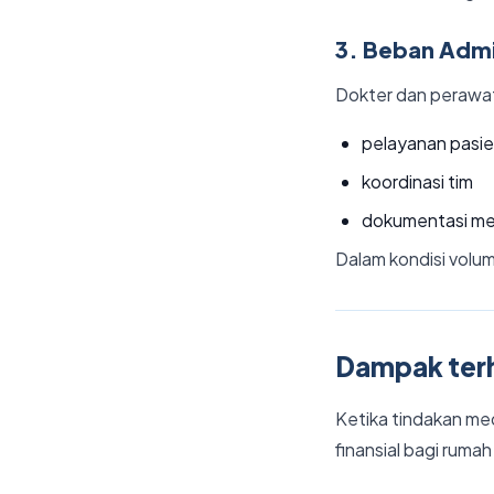
3. Beban Admi
Dokter dan perawat
pelayanan pasi
koordinasi tim
dokumentasi me
Dalam kondisi volum
Dampak terh
Ketika tindakan med
finansial bagi rumah 