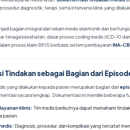
osedur diagnostik, terapi, serta intervensi klinis yang dilak
jadi bagian integral dari rekam medis elektronik dan berfungs
ntar tenaga kesehatan, dasar proses coding medis (ICD-10 da
f dalam proses klaim BPJS berbasis sistem pembayaran
INA-C
 Tindakan sebagai Bagian dari Episo
dis yang dilakukan kepada pasien merupakan bagian dari
epi
mentasi secara lengkap. Dokumentasi ini memiliki beberapa f
layanan klinis:
Tim medis berikutnya dapat memahami tindak
a pasien.
medis:
Diagnosis, prosedur, dan komplikasi yang tercatat menja