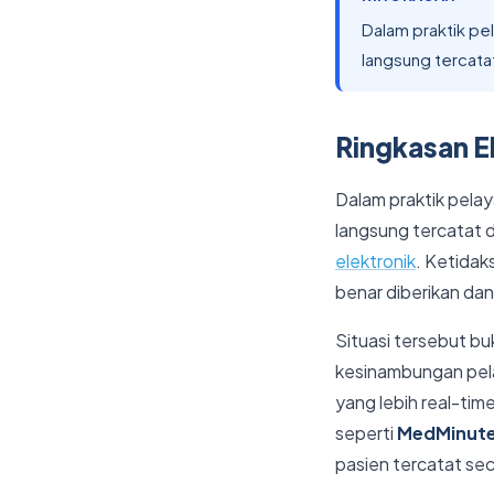
Dalam praktik pel
langsung tercata
Ringkasan Ek
Dalam praktik pelay
langsung tercatat d
elektronik
. Ketidak
benar diberikan dan
Situasi tersebut bu
kesinambungan pelay
yang lebih real-tim
seperti
MedMinute
pasien tercatat se