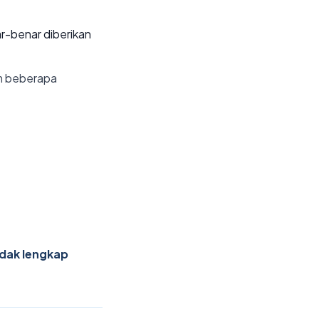
r-benar diberikan
am beberapa
idak lengkap