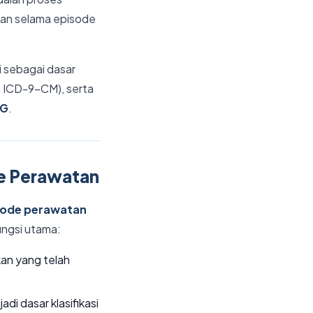
ukan selama episode
i sebagai dasar
n ICD-9-CM), serta
BG
.
de Perawatan
sode perawatan
ungsi utama:
an yang telah
di dasar klasifikasi