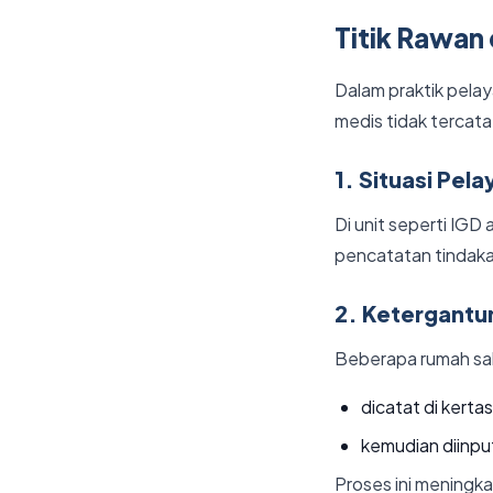
Titik Rawan
Dalam praktik pela
medis tidak tercata
1. Situasi Pel
Di unit seperti IGD
pencatatan tindakan
2. Ketergant
Beberapa rumah sa
dicatat di kertas
kemudian diinpu
Proses ini meningka