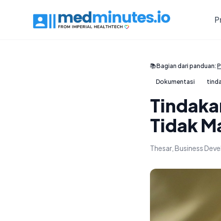
P
📚
Bagian dari panduan:
P
Dokumentasi
tind
Tindaka
Tidak M
Thesar, Business De