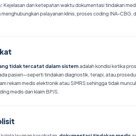
n:
Kejelasan dan ketepatan waktu dokumentasi tindakan med
 menghubungkan pelayanan klinis, proses coding INA-CBG, dan
gkat
ang tidak tercatat dalam sistem
adalah kondisi ketika pros
ada pasien—seperti tindakan diagnostik, terapi, atau prosedu
am rekam medis elektronik atau SIMRS sehingga tidak muncu
ding medis dan klaim BPJS.
lisit
 kelola layanan kesehatan,
dokumentasi tindakan medis
ad