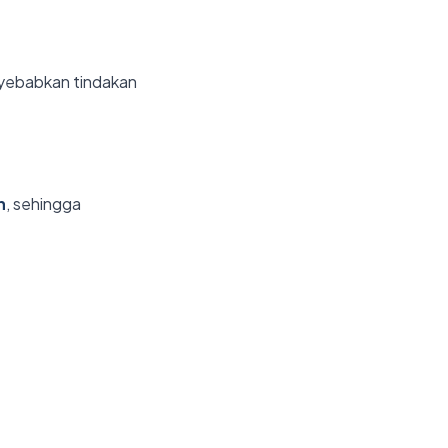
nyebabkan tindakan
n
, sehingga