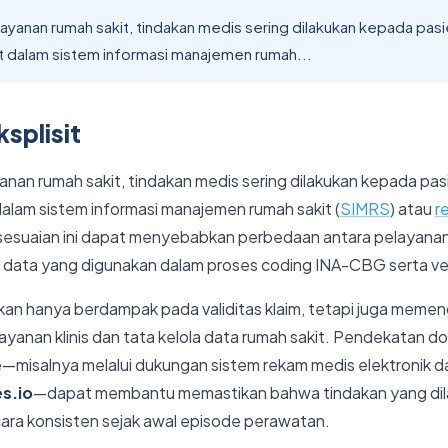
ayanan rumah sakit, tindakan medis sering dilakukan kepada pasi
t dalam sistem informasi manajemen rumah...
splisit
anan rumah sakit, tindakan medis sering dilakukan kepada pasi
alam sistem informasi manajemen rumah sakit (
SIMRS
) atau
r
sesuaian ini dapat menyebabkan perbedaan antara pelayanan 
 data yang digunakan dalam proses coding INA-CBG serta veri
kan hanya berdampak pada validitas klaim, tetapi juga memen
anan klinis dan tata kelola data rumah sakit. Pendekatan do
e—misalnya melalui dukungan sistem rekam medis elektronik d
s.io
—dapat membantu memastikan bahwa tindakan yang di
cara konsisten sejak awal episode perawatan.